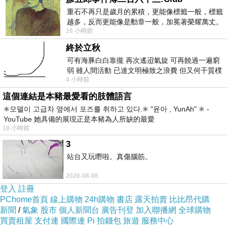
重石不再只是歲月的累積，更能像標籤一般，標籤
越多，反而更能像是勳章一般，加冕著榮耀萬丈。
16 小時前
習慣一如縱容，成了再難輕輕放下的罪證
終於立秋
可有海豚白白靠攏 再次遙迢氣旋 可再饒過一遍窮
弱 雖人間活動 已達文明極致之浪費 但又何干質樸
4 小時前
者 只能白白陪葬
這個連結是本豬最愛看的肢體語言
✳️모델이 고급차 옆에서 포즈를 취하고 있다.✳️ "윤아 , YunAh" ✳️ -
YouTube 她具備的展現正是本豬為人所缺的最愛
18 小時前
3
站台又玩嘢啦。真傷腦筋。
2026-08-06
登入
註冊
PChome首頁
線上購物
24h購物
書店
露天拍賣
比比昂代購
新聞
/
氣象
股市
個人新聞台
廣告刊登
加入聯播網
全球購物
買賣租屋
支付連
國際連
Pi 拍錢包
旅遊
服務中心