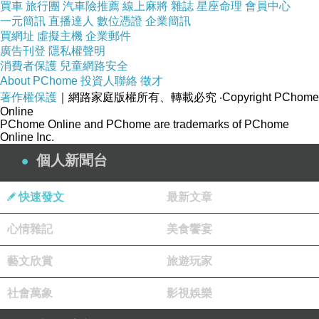
買車
旅行團
汽車險推薦
線上麻將
雜誌
星座命理
會員中心
一元簡訊
直播達人
數位憑證
企業簡訊
買網址
虛擬主機
企業郵件
廣告刊登
隱私權聲明
消費者保護
兒童網路安全
About PChome
投資人聯絡
徵才
著作權保護
｜網路家庭版權所有、轉載必究
‧Copyright PChome
Online
PChome Online and PChome are trademarks of PChome
Online Inc.
個人新聞台
快速發文
最新文章
心情雜記
美食饗宴
藝文欣賞
旅遊玩家
社會萬象
影視娛樂