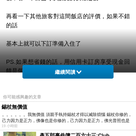
再看一下其他旅客對這間飯店的評價，如果不錯
的話
基本上就可以下訂準備入住了
PS.如果想省錢的話，用信用卡訂房享受現金回
饋是個不錯的選擇哦!!
繼續閱讀
這裡有幾張現金回饋卡的介紹，可以參考看看
你可能感興趣的文章
唷!!~
精品旅館
~
請點我參考!!
錫杖無價值
。。。。。。我無價值 須親手執持錫杖才得以滅除煩惱 錫杖你修的，
己力因力是正力，佛像也是你修的，己力因力是正力，佛光普照也是
19 小時前
限量特優價格按鈕
彥五郎事件簿二百六十三:Club