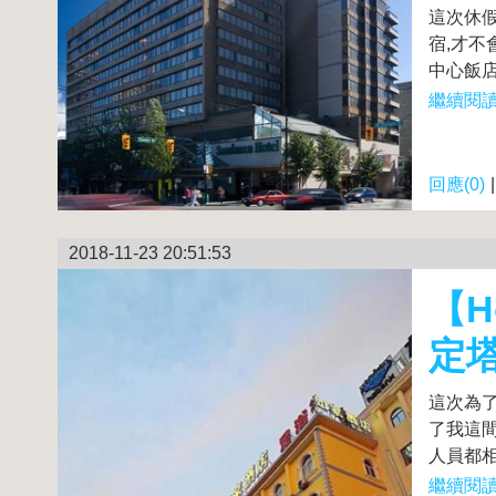
這次休
宿,才不
中心飯店
繼續閱讀.
回應(0)
2018-11-23 20:51:53
【H
定塔
這次為
了我這間
人員都相
繼續閱讀.