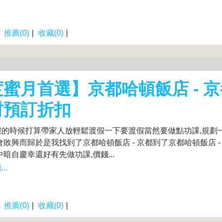
|
推薦(0)
|
收藏(0)
|
蜜月首選】京都哈頓飯店 - 京
村預訂折扣
假的時候打算帶家人放輕鬆渡假一下要渡假當然要做點功課,規劃
會敗興而歸於是我找到了京都哈頓飯店 - 京都到了京都哈頓飯店 -
中暗自慶幸還好有先做功課,價錢...
..
|
推薦(0)
|
收藏(0)
|