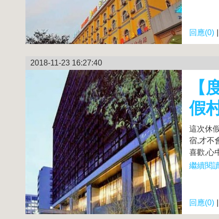
回應(0)
2018-11-23 16:27:40
【度
假
這次休
宿,才不
喜歡,心
繼續閱讀.
回應(0)