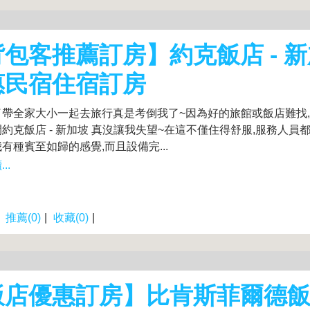
包客推薦訂房】約克飯店 - 
惠民宿住宿訂房
了帶全家大小一起去旅行真是考倒我了~因為好的旅館或飯店難找
約克飯店 - 新加坡 真沒讓我失望~在這不僅住得舒服,服務人員
有種賓至如歸的感覺,而且設備完...
..
|
推薦(0)
|
收藏(0)
|
店優惠訂房】比肯斯菲爾德飯店