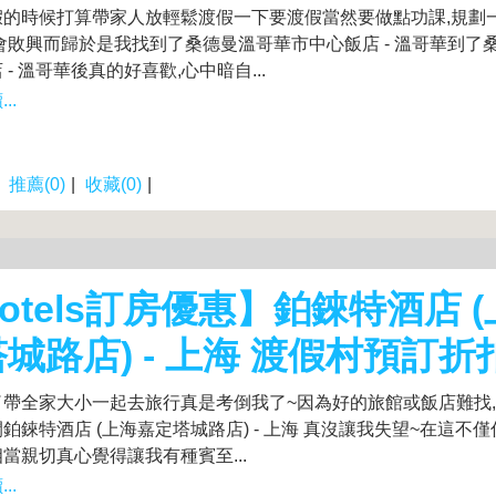
假的時候打算帶家人放輕鬆渡假一下要渡假當然要做點功課,規劃
會敗興而歸於是我找到了桑德曼溫哥華市中心飯店 - 溫哥華到了
 - 溫哥華後真的好喜歡,心中暗自...
..
|
推薦(0)
|
收藏(0)
|
otels訂房優惠】鉑錸特酒店 
城路店) - 上海 渡假村預訂折
了帶全家大小一起去旅行真是考倒我了~因為好的旅館或飯店難找
鉑錸特酒店 (上海嘉定塔城路店) - 上海 真沒讓我失望~在這不僅
當親切真心覺得讓我有種賓至...
..