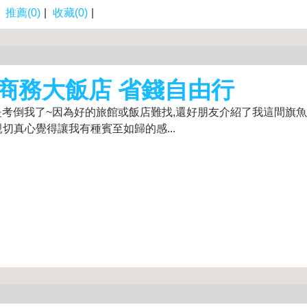
|
推薦(0)
|
收藏(0)
|
商務大飯店 省錢自由行
考倒我了~因為好的旅館或飯店難找,還好朋友介紹了我這間旗
切真心覺得讓我有種賓至如歸的感...