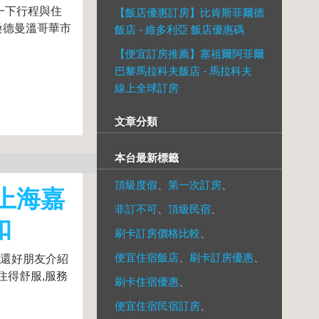
一下行程與住
【飯店優惠訂房】比肯斯菲爾德
桑德曼溫哥華市
飯店 - 維多利亞 飯店優惠碼
【便宜訂房推薦】塞祖爾阿菲爾
巴黎馬拉科夫飯店 - 馬拉科夫
線上全球訂房
文章分類
本台最新標籤
頂級度假
、
第一次訂房
、
(上海嘉
非訂不可
、
頂級民宿
、
扣
刷卡訂房價格比較
、
便宜住宿飯店
、
刷卡訂房優惠
、
,還好朋友介紹
住得舒服,服務
刷卡住宿優惠
、
便宜住宿民宿訂房
、