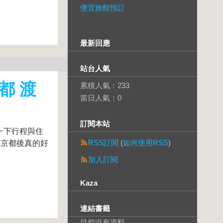
便宜旅館預訂
最新回應
站台人氣
都 渡
累積人氣：
233
當日人氣：
0
訂閱本站
一下行程與住
RSS訂閱
(
如何使用RSS
)
 京都後真的好
加入訂閱
Kaza
連結書籤
目前沒有資料