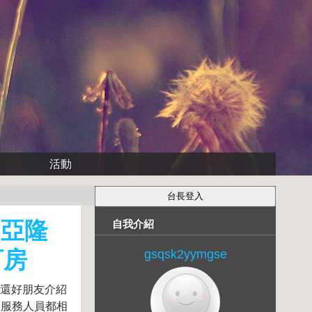
活動
和亞隆
自我介紹
訂房
gsqsk2yymgse
,還好朋友介紹
,服務人員都相