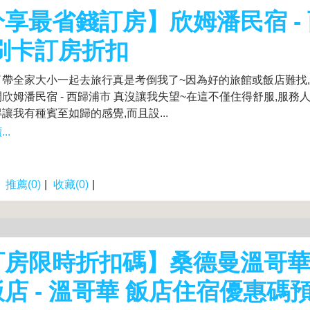
享最省錢訂房】欣姆潘民宿 -
 刷卡訂房折扣
了帶全家大小一起去旅行真是考倒我了~因為好的旅館或飯店難找
欣姆潘民宿 - 西歸浦市 真沒讓我失望~在這不僅住得舒服,服務
讓我有種賓至如歸的感覺,而且設...
..
|
推薦(0)
|
收藏(0)
|
訂房限時折扣碼】桑德曼溫哥
店 - 溫哥華 飯店住宿優惠碼