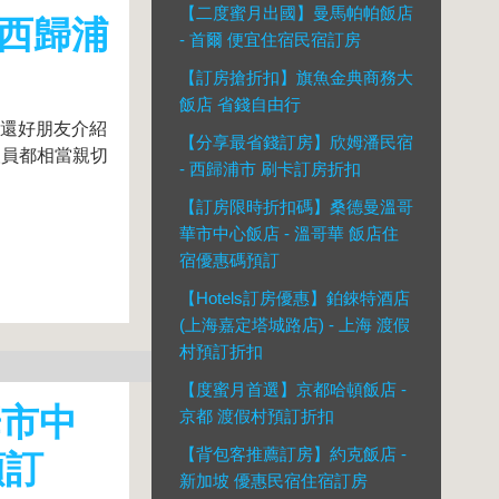
【二度蜜月出國】曼馬帕帕飯店
 西歸浦
- 首爾 便宜住宿民宿訂房
【訂房搶折扣】旗魚金典商務大
飯店 省錢自由行
,還好朋友介紹
【分享最省錢訂房】欣姆潘民宿
人員都相當親切
- 西歸浦市 刷卡訂房折扣
【訂房限時折扣碼】桑德曼溫哥
華市中心飯店 - 溫哥華 飯店住
宿優惠碼預訂
【Hotels訂房優惠】鉑錸特酒店
(上海嘉定塔城路店) - 上海 渡假
村預訂折扣
【度蜜月首選】京都哈頓飯店 -
華市中
京都 渡假村預訂折扣
【背包客推薦訂房】約克飯店 -
預訂
新加坡 優惠民宿住宿訂房