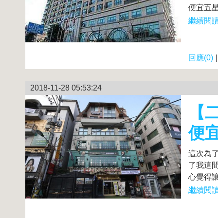
便宜五星
繼續閱讀.
回應(0)
2018-11-28 05:53:24
【二
便
這次為
了我這間
心覺得讓
繼續閱讀.