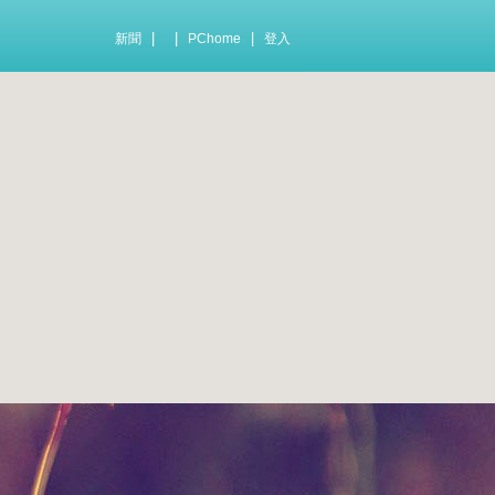
|
|
|
新聞
PChome
登入