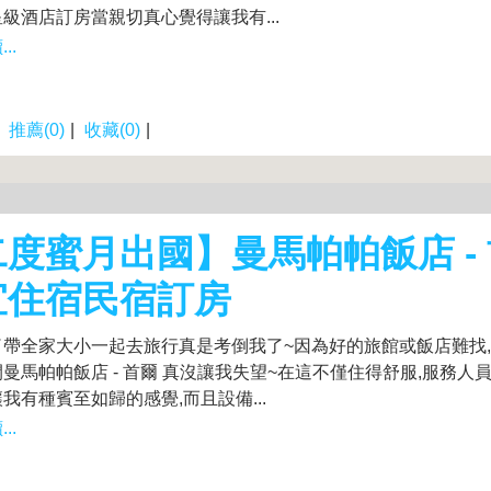
級酒店訂房當親切真心覺得讓我有...
..
|
推薦(0)
|
收藏(0)
|
度蜜月出國】曼馬帕帕飯店 -
宜住宿民宿訂房
了帶全家大小一起去旅行真是考倒我了~因為好的旅館或飯店難找
曼馬帕帕飯店 - 首爾 真沒讓我失望~在這不僅住得舒服,服務人
我有種賓至如歸的感覺,而且設備...
..