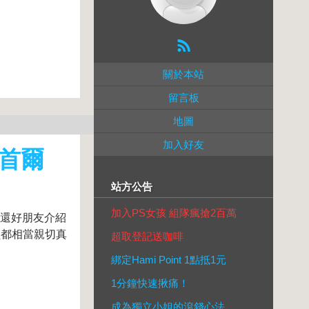
關於本站
留言板
地圖
加入好友
 首爾
站方公告
加入PS女孩 組隊瘋搶2百萬
,還好朋友介紹
員都相當親切真
超取登記送咖啡
綁定Hami Point 1點抵1元
1分鐘快速揪痛！
成為獨立小姐的滾錢心法