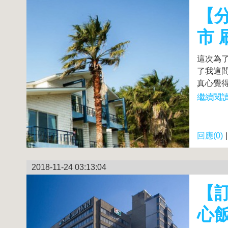
【分
市
這次為
了我這間
真心覺得
繼續閱讀.
回應(0)
2018-11-24 03:13:04
【
心飯