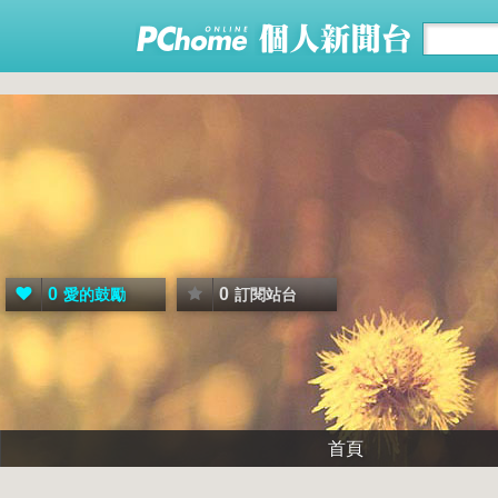
0
0
愛的鼓勵
訂閱站台
首頁