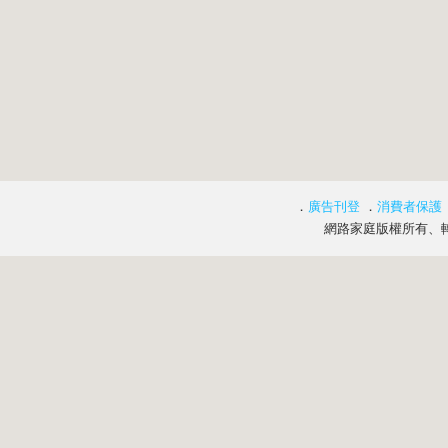
．
廣告刊登
．
消費者保護
網路家庭版權所有、轉載必究 