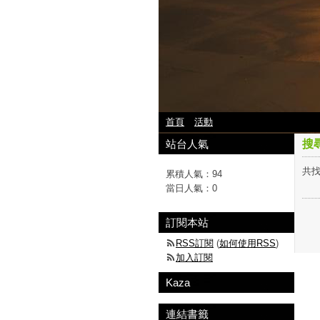
首頁
活動
站台人氣
搜
共找
累積人氣：
94
當日人氣：
0
訂閱本站
RSS訂閱
(
如何使用RSS
)
加入訂閱
Kaza
連結書籤