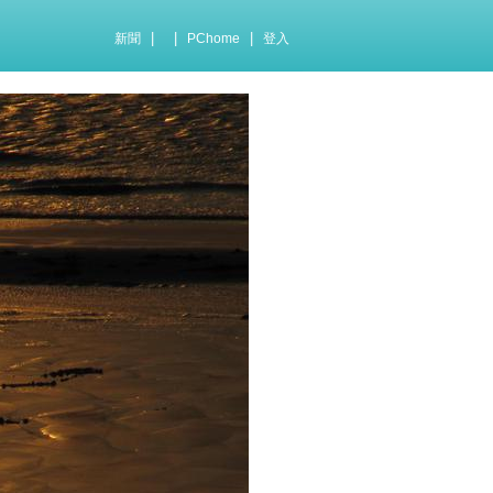
|
|
|
新聞
PChome
登入