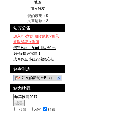
地圖
加入好友
愛的鼓勵：
0
文章篇數：
2
站方公告
加入PS女孩 組隊瘋搶2百萬
超取登記送咖啡
綁定Hami Point 1點抵1元
1分鐘快速揪痛！
成為獨立小姐的滾錢心法
好友列表
好友的新聞台Blog
站內搜尋
標題
內容
標籤