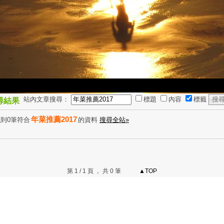
站內文章搜尋：
標題
內容
標籤
尋結果
年菜推薦2017
到0筆符合
的資料
搜尋全站»
第 1 / 1 頁 ， 共 0 筆
▲TOP