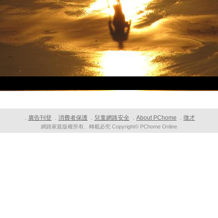
廣告刊登
消費者保護
兒童網路安全
About PChome
徵才
．
．
．
．
．
網路家庭版權所有、轉載必究 Copyright© PChome Online