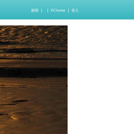
|
|
|
新聞
PChome
登入