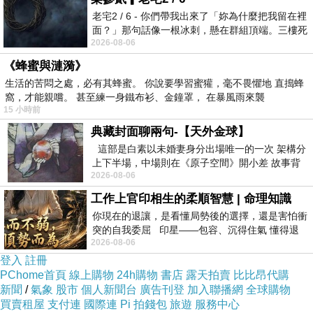
是思覺失調者，比起應思璁，我們只是強迫自己習慣這個
老宅2 / 6 - 你們帶我出來了「妳為什麼把我留在裡
思覺失調的社會而已。而，說那些人才是該吃藥的應思
面？」那句話像一根冰刺，懸在群組頂端。三樓死
璁，反倒被認為是思覺失調。
2026-08-06
死盯著照片裡的人。那個人確實站在
《蜂蜜與漣漪》
如果，把「應思璁」三個字看成是一個集合名詞，他與新
生活的苦悶之處，必有其蜂蜜。 你說要學習蜜獾，毫不畏懼地 直搗蜂
聞媒體的關係也就不那麼分割了。他是被媒體丟石頭的
窩，才能親嚐。 甚至練一身鐵布衫、金鐘罩， 在暴風雨來襲
15 小時前
人，媒體亦被他丟石頭。這一整個塊狀的集合名詞，套用
典藏封面聊兩句-【天外金球】
在李大芝、宋喬安，都是。如果，把媒體視為一個塊狀，
這部是白素以未婚妻身分出場唯一的一次 架構分
視為一個人，無怪乎大眾會一面倒地認為都是媒體的錯，
上下半場，中場則在《原子空間》開小差 故事背
認為媒體要自律。因為，把責任推給一個人比較容易。
2026-08-06
景影射西藏境外流亡 地下組織
工作上官印相生的柔順智慧 | 命理知識
沒人敢承認，我們與惡之間，其實沒有任何距離。若認為
你現在的退讓，是看懂局勢後的選擇，還是害怕衝
還有距離，多半有一絲絲的傲氣。不認為自己有惡，或認
突的自我委屈 印星——包容、沉得住氣 懂得退
2026-08-06
一步觀察，不會
為自己比起他人，離惡總是遠了一點點。
登入
註冊
PChome首頁
線上購物
24h購物
書店
露天拍賣
比比昂代購
沒有人願意回溯，造成這效應的本源是什麼？最初拍動翅
新聞
/
氣象
股市
個人新聞台
廣告刊登
加入聯播網
全球購物
膀的那隻蝴蝶在哪裡？先省略不談台灣的新聞自由、言論
買賣租屋
支付連
國際連
Pi 拍錢包
旅遊
服務中心