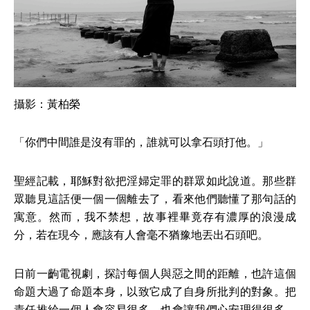
攝影：黃柏榮
「你們中間誰是沒有罪的，誰就可以拿石頭打他。」
聖經記載，耶穌對欲把淫婦定罪的群眾如此說道。那些群
眾聽見這話便一個一個離去了，看來他們聽懂了那句話的
寓意。然而，我不禁想，故事裡畢竟存有濃厚的浪漫成
分，若在現今，應該有人會毫不猶豫地丟出石頭吧。
日前一齣電視劇，探討每個人與惡之間的距離，也許這個
命題大過了命題本身，以致它成了自身所批判的對象。把
責任推給一個人會容易很多，也會讓我們心安理得很多。