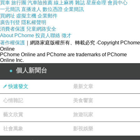
買車
旅行團
汽車險推薦
線上麻將
雜誌
星座命理
會員中心
自由的歷史演變，總之，怎麼就沒人思考一下，觀察蝴蝶
一元簡訊
直播達人
數位憑證
企業簡訊
飛行的路徑？雖然回不去了，因為我們不可能抓住那隻蝴
買網址
虛擬主機
企業郵件
蝶擺回原處，除非大家願意回到戒嚴、箝制言論、黨國監
廣告刊登
隱私權聲明
控新聞的年代。
消費者保護
兒童網路安全
About PChome
投資人聯絡
徵才
著作權保護
｜網路家庭版權所有、轉載必究
‧Copyright PChome
陳映真創辦《人間雜誌》，撕開資本主義均富社會的糖
Online
衣，衝擊威權體制。如同應思璁，提醒社會大眾該吃藥
PChome Online and PChome are trademarks of PChome
Online Inc.
了，該醒一醒了。
個人新聞台
二十世紀末，威權體制漸漸瓦解，黨政軍退出媒體，伸進
快速發文
最新文章
手的卻是大資本家，只顧銷量、營收、網路聲量、廣告
量。即使宋喬安踩緊底線，斥責干涉新聞操作的業務部
心情雜記
美食饗宴
「不要教我怎麼播新聞」，最終，也因為大財團入主電視
台，黯然離職。
藝文欣賞
旅遊玩家
社會萬象
影視娛樂
網路社群崛起，媒體更質變成個人都可以是傳播介質，直
播主、網紅、Youtuber，更向資本市場靠攏。憑藉高人氣