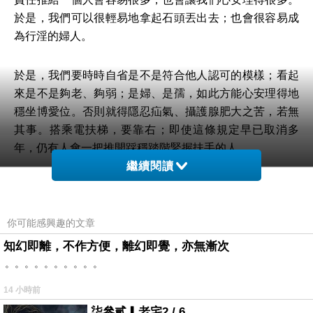
於是，我們可以很輕易地拿起石頭丟出去；也會很容易成
為行淫的婦人。
於是，我們要時時自省是不是符合他人認可的模樣；看起
來是不是夠老、夠弱；是婦、是孺，如此方能心安理得地
穩坐博愛位。否則就得隱忍疝氣、攝護腺肥大之苦，若無
其事。搭乘電扶梯，要靠右；即使這條規定早已取消多
年，仍有人會一把推開踩穩踏階緊握扶手的人。
繼續閱讀
我們具有雙重角色；丟出石頭的人與行淫的婦人。但沒有
人願意當王赦，想找出有益於群體的方法，吃力不討好。
把責任推給一個人是容易的，於是，犯錯的人被丟石頭；
你可能感興趣的文章
他會犯錯的原因不重要，反正，不是我犯錯就好。
知幻即離，不作方便，離幻即覺，亦無漸次
。。。。。。。。。。
「為什麼是我？」應思璁哭吼、苦思不解。「需要吃藥的
14 小時前
是那些人」某種程度上，我頗能情同理同。也許，我們都
柒參貳▎老宅2 / 6