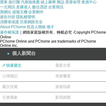
買車
旅行團
汽車險推薦
線上麻將
雜誌
星座命理
會員中心
羅裕昌先生為台鐵電氣化之父
一元簡訊
直播達人
數位憑證
企業簡訊
致力推動台鐵電氣化
買網址
虛擬主機
企業郵件
廣告刊登
隱私權聲明
夫人齊邦媛教授為台灣文學之母
消費者保護
兒童網路安全
齊邦媛教授的文學作品《巨流河》
About PChome
投資人聯絡
徵才
書中也描述羅裕昌與齊邦媛間的故事
著作權保護
｜網路家庭版權所有、轉載必究
‧Copyright PChome
Online
和鐵路歷史劇變移轉辛路歷程
PChome Online and PChome are trademarks of PChome
Online Inc.
《巨流河》可說是記錄鐵路變遷重要文學著作
個人新聞台
快速發文
最新文章
心情雜記
美食饗宴
藝文欣賞
旅遊玩家
社會萬象
影視娛樂