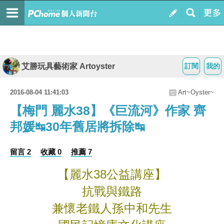
艾勝玩具藝術家 Artoyster
訂閱
我的
2016-08-04 11:41:03
Art~Oyster~
【梅門 麗水38】《巨流河》作家 齊
邦媛↹30年舊居將拆除↹
留言 2
收藏 0
推薦 7
【麗水38公益講座】
抗戰與鐵路
兼懷老鐵人孫中和先生