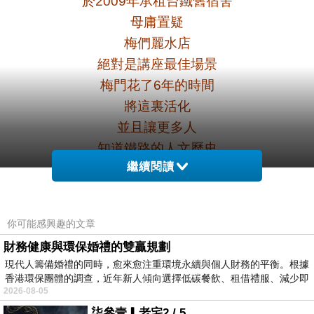
於2009年承租台鐵舊宿舍
母庸置疑
梅們麗水店
絕對是講座最佳場景
梅門花了6年的時間
將這裏活化
並且讓更多人
知道鐵路的人文歷史
繼續閱讀
這裏曾經住過
台鐵副局長 孫中和先生
鐵資深工程師 羅裕昌先生
你可能感興趣的文章
齊邦媛 教授
財務健康與環保婚禮的雙贏規劃
現代人籌備婚禮的同時，愈來愈注重環境永續與個人財務的平衡。根據
香港環保團體的調查，近年新人傾向選擇低碳餐飲、租借禮服、減少即
2026-08-05
柒參壹▎老宅2 / 5