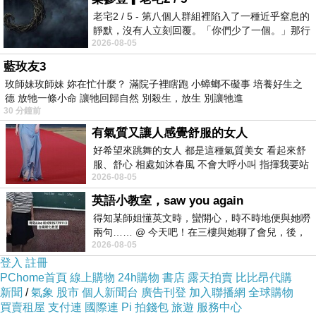
老宅2 / 5 - 第八個人群組裡陷入了一種近乎窒息的
靜默，沒有人立刻回覆。「你們少了一個。」那行
2026-08-05
字像一顆冰冷的鐵釘，硬生生刺進螢
藍玫友3
玫師妹玫師妹 妳在忙什麼？ 滿院子裡瞎跑 小蟑螂不礙事 培養好生之
德 放牠一條小命 讓牠回歸自然 別殺生，放生 別讓牠進
30 分鐘前
有氣質又讓人感覺舒服的女人
台鐵副局長 孫中和先生
好希望來跳舞的女人 都是這種氣質美女 看起來舒
抗戰後進入新成立的台灣鐵路局
服、舒心 相處如沐春風 不會大呼小叫 指揮我要站
在四十年的時間裡
2026-08-05
哪個位子 妳老幾？？
他參與了台灣鐵路所有重大工程
英語小教室，saw you again
得知某師姐懂英文時，蠻開心，時不時地便與她嘮
例如鐵路電氣化 北廻鐵路 南廻鐵路
兩句…… @ 今天吧！在三樓與她聊了會兒，後，
於民國四十八年搶救八七水災修復功程
2026-08-05
下二樓居然又撞到她，於是
可說是功不可沒的資深台鐵人
登入
註冊
PChome首頁
線上購物
24h購物
書店
露天拍賣
比比昂代購
2010年孫先生於麗水街舊宿舍
新聞
/
氣象
股市
個人新聞台
廣告刊登
加入聯播網
全球購物
以102歲高齡仙逝
買賣租屋
支付連
國際連
Pi 拍錢包
旅遊
服務中心