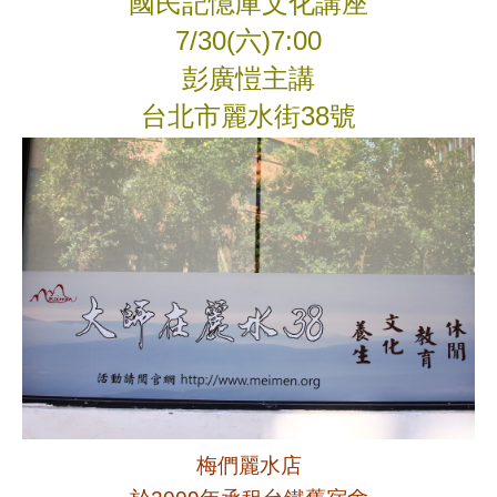
國民記憶庫文化講座
7/30(六)7:00
彭廣愷主講
台北市麗水街38號
梅們麗水店