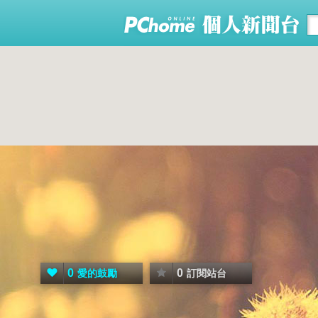
0
0
愛的鼓勵
訂閱站台