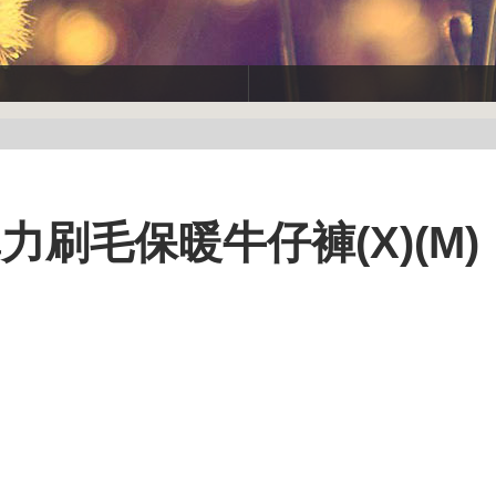
力刷毛保暖牛仔褲(X)(M)