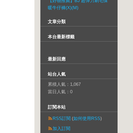
【好物推薦】BJ 超彈力刷毛保
暖牛仔褲(X)(M)
文章分類
本台最新標籤
最新回應
站台人氣
累積人氣：
1,067
當日人氣：
0
訂閱本站
RSS訂閱
(
如何使用RSS
)
加入訂閱