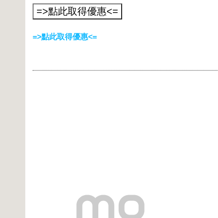
=>點此取得優惠<=