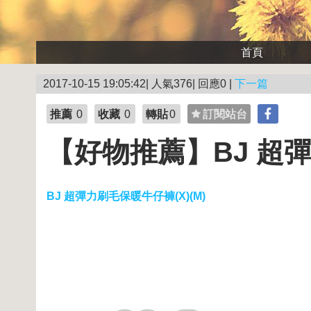
首頁
2017-10-15 19:05:42| 人氣376| 回應0 |
下一篇
推薦
0
收藏
0
轉貼
0
訂閱站台
【好物推薦】BJ 超彈
BJ 超彈力刷毛保暖牛仔褲(X)(M)