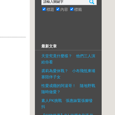
標題
內容
標籤
最新文章
天堂究竟什麼樣？ 他們三人演
給你看
裘莉為愛休戰？ 小布飛抵柬埔
寨陪伴子女
性愛成癮的阿湯哥！ 隨地野戰
隨時做愛？
素人PK挑戰 張惠妹緊張腳發
抖