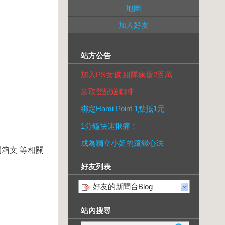
地圖
加入好友
站方公告
加入PS女孩 組隊瘋搶2百萬
超取登記送咖啡
綁定Hami Point 1點抵1元
1分鐘快速揪痛！
成為獨立小姐的滾錢心法
箱文 等相關
好友列表
好友的新聞台Blog
站內搜尋