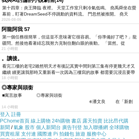
我與AI討論的小說劇情(14)
有人拿青春去戀愛
第十四章：炎王降臨 夜裡。 天堂工作室只剩冷氣低鳴。 堯禹舜坐在螢
幕前，盯著DreamSeed不停跳動的資料流。 門忽然被推開。 堯天
傷痕累累
2026-08-06
有人拿青春去賭未來
阿龍阿我 57
輸了也只能笑笑
第一個任務很簡單，但這並不意味著它很容易。「你準備好了吧？」龍
疆問。然後他看著緋忘我努力克制住翻白眼的衝動。 「當然。從
有人乾脆
21 小時前
什麼都不做
。讀後。
在桌上畫圈圈
看完三樓的老宅2雖然明天才有後記其實中間到第三集有停更幾天才又
繼續 續更讓我那時又重新看一次因為三樓寫的故事 都需要沉浸且要帶
在心裡默背不會考的詩句
18 小時前
有
像再別康橋
◎專家與頭銜
像我等你在雨中
■寓言故事 ◎專家與頭銜
⊕潘文良 在「新創
像我們永遠
14 小時前
之谷」裡——
也沒有交出去的情書
登入
註冊
PChome首頁
線上購物
24h購物
書店
露天拍賣
比比昂代購
新聞
/
氣象
股市
個人新聞台
廣告刊登
加入聯播網
全球購物
後來我們都長大了
買賣租屋
支付連
國際連
Pi 拍錢包
旅遊
服務中心