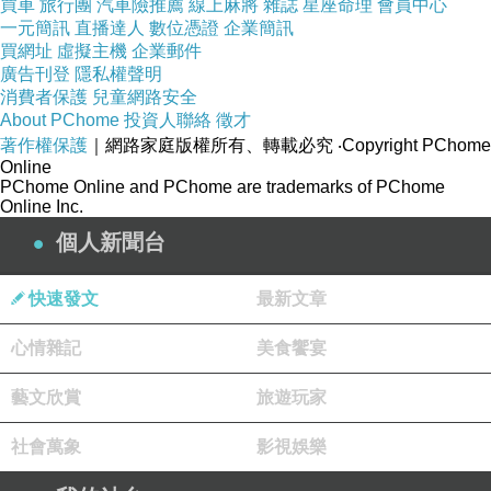
買車
旅行團
汽車險推薦
線上麻將
雜誌
星座命理
會員中心
有人說
一元簡訊
直播達人
數位憑證
企業簡訊
青春沒有被浪費
買網址
虛擬主機
企業郵件
廣告刊登
隱私權聲明
只是用了錯的方式記錄
消費者保護
兒童網路安全
可我心裡仍覺得
About PChome
投資人聯絡
徵才
那些看似無用的歲月
著作權保護
｜網路家庭版權所有、轉載必究
‧Copyright PChome
Online
就像在筆記本最後一頁
PChome Online and PChome are trademarks of PChome
Online Inc.
畫滿了亂七八糟的塗鴉
個人新聞台
與夢
沒有人會記得那本筆記本
快速發文
最新文章
但它曾經承載過
我們所有的胡言亂語與崩潰夜晚
心情雜記
美食饗宴
那不是廢
藝文欣賞
旅遊玩家
那是我們真實地存在的證據
社會萬象
影視娛樂