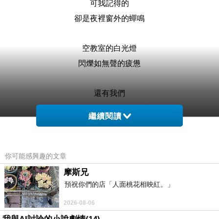
可我記得的
卻是夜裡窗外的蟬鳴
空教室的白光燈
閃爍如無聲的疲憊
還有我們
躲在樓梯口偷偷哭過的事
繼續閱讀
那些年
我們學會了偽裝
學會了不要太認真
你可能感興趣的文章
也學會了
摩斯兄
把喜歡藏起來
預祝你們的店「人面桃花相映紅。」
用還好啦和沒差
2026-08-06
掩飾一切 曾經熱烈過的心跳