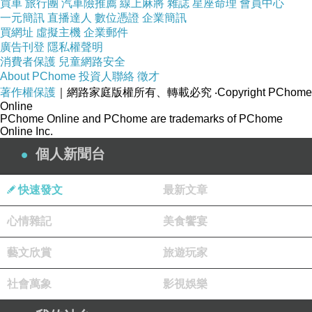
買車
旅行團
汽車險推薦
線上麻將
雜誌
星座命理
會員中心
有許多委屈，原來在打架鬧事的同時，更是充滿
一元簡訊
直播達人
數位憑證
企業簡訊
惶恐不安，男人間的友情有時甚至比女人更講義
買網址
虛擬主機
企業郵件
氣，彼此間的情義相挺令人羨慕，若不窺視彼此
廣告刊登
隱私權聲明
消費者保護
兒童網路安全
心中所想，應該永遠活在謊言之中吧
!
About PChome
投資人聯絡
徵才
強烈書寫出在好的兄弟，也會利益薰心，女
著作權保護
｜網路家庭版權所有、轉載必究
‧Copyright PChome
性盲目付出的愛情，遇到渣男一切也是枉然，自
Online
PChome Online and PChome are trademarks of PChome
暴自棄的墮落行為，讓一旁想救助的人也無能為
Online Inc.
力，那令人厭惡的友情在彼此眼中參雜著鄙視，
個人新聞台
是擺脫不掉的無奈。
可能是試讀部分有點跳躍，因此無法了解小
快速發文
最新文章
說所要表達的情感，有點平鋪直敘，少了些令人
驚豔的題材，偏向打發時間的著作。
心情雜記
美食饗宴
藝文欣賞
旅遊玩家
圖片來源：金石堂《
被愛狠咬一口的掃把星
》
~
感謝尖端出版與金石堂給予此試讀機會
~
社會萬象
影視娛樂