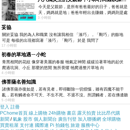
如果愛成為束縛，那你會新然接受，還是發
今天是父親節，是所有爸爸最好的日子，爸爸就是
自內心排斥呢
?
天，媽媽就是地；爸爸年輕出去賺錢，媽媽則是處
3 小時前
理家務，職業不分高低貴賤，只有人品才
原先的四個好友，內心開始出現間隙，扶不
起的阿斗整天鬧事，讓身為朋友滿是無奈，因為
妥協
關於妥協 我的為人和職業 沒有讓我相信 「湊巧」，「剛巧」的餘地
自己的職業不方便與其勾搭，從小到大的情誼，
可是 每樣的出現都寫著「湊巧」「剛巧」 於是 我問了
卻又不容許自己拋棄他們，或許他們只想利用他
17 小時前
警察的身分為非作歹，但最終他還是被他們重情
初春的草地遇ㄧ小蛇
的話語感動；誰說他自私，智也不過是把一直以
青黑相間的花紋 像穿著美麗的春服 牠氣定神閒 緩緩沿著草地的起伏
來壓抑在內心的想法做出來，他再也受不了他
爬過坑洞、小丘 那麼的悠閒 無所畏懼 牠爬過整片草地 向
4 小時前
們，趁著拿到鉅款的機會，當然要好好逃離狐群
佛菩薩名善知識
狗黨，沒想到最後他還是敗給自己的自信；他們
諸佛菩薩亦復如是，若有見者，即得斷除一切煩惱，雖有四魔不能干
倆人也想好好振作，只不過有些事無法回頭，失
亂，若有觸者命不可夭、不生不死、不退不沒。所謂觸者，若在佛邊聽
去的終究無法喚回，有些後悔之事也無法彌補，
5 小時前
受
登入
註冊
人生不就是這樣嗎
?
PChome首頁
線上購物
24h購物
書店
露天拍賣
比比昂代購
本書以四名主角相互交錯敘述，站在自己立
新聞
/
氣象
股市
個人新聞台
廣告刊登
加入聯播網
全球購物
場闡述內心想法與事件發生過程，就算是混混也
買賣租屋
支付連
國際連
Pi 拍錢包
旅遊
服務中心