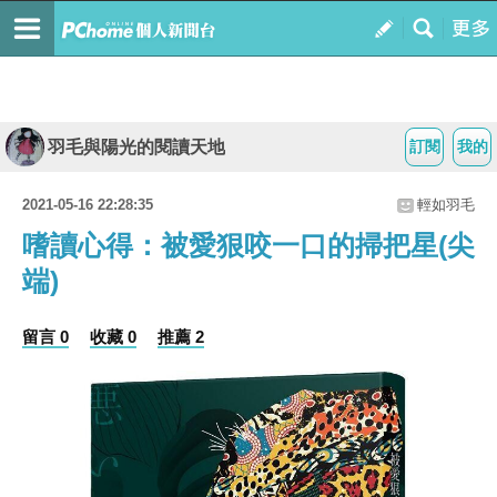
羽毛與陽光的閱讀天地
訂閱
我的
2021-05-16 22:28:35
輕如羽毛
嗜讀心得：被愛狠咬一口的掃把星(尖
端)
留言 0
收藏 0
推薦 2