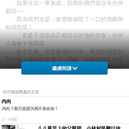
如果注定一事無成，頹靡的我們就沒有任何
顧忌──
因為我們全是，被愛狠狠咬了一口的倒楣魯
蛇掃把星！
「若是不強迫自己相信目的地的存在，任何
人都會半途而廢。」
失去女兒、老婆被捕的哈維，和他的朋友對
對胡兩人捅出的大婁子；同時，化身跟蹤狂的恐
怖情人前女友，將一無是處的智也和胖子警察柴
繼續閱讀
尾一同推落九死一生的困境！四個從小長大的好
友（或損友？），一起在二十五、六歲的迷惘與
徬徨中遊蕩
...
你可能感興趣的文章
這群人渣魯蛇究竟該怎麼做，才有辦法化險
内向
為夷？又或者，糟糕至極的人生，根本沒有轉圜
内向？那只是因为我不喜欢你！
的餘地？
17 小時前
心得：
八八風災上的父親節，小林村民難以抹滅的痛