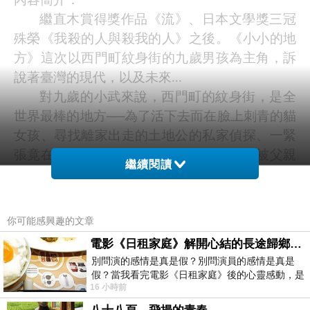
繼直木賞得獎作品《流》、日本文學獎三冠
殊榮《我殺的人與殺我的人》之後。《小小的地
方》這次以西門町紋身街的九歲男孩為主角，訴
說著臺灣的現代，以及未來
...
對九歲的小武來說，西門町的紋身街，是全
世界最棒的地方──為了活下去而在臉上刺青的貓
女孩、尋找離家出走的土地公的私家偵探、一緊
張竟在講臺上飆起饒舌歌的原住民教師、被父親
繼續閱讀
搶走女友而頹廢暴飲暴食的男子、閱讀李昂卻無
法抗拒天使寄生的女孩，以及「我」對故鄉紋身
街又愛又恨的複雜情感。
你可能感興趣的文章
收錄《黑色的白貓》、《土地公失蹤記》、
電影《日租家庭》解開心結的長途歸鄉！能在電影院感受到地理的寬闊和人心的相鄰，真是太棒了！
《骨詩》、《縱身而跳》、《天使和冰糖》、
別問演的感情是真是假？別問演員的感情是真是
《小小的地方》六篇故事，令人回味無窮的連作
假？當我看完電影《日租家庭》後的心靈感動，是
16 小時前
短篇集！
真的。詮釋的情感觸動了人心，就是真情
心得：