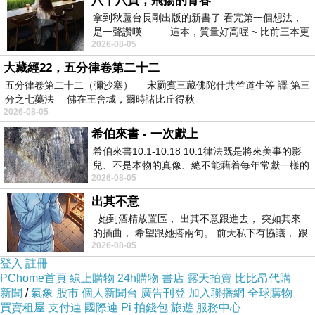
八十八頁，飛揚的青春
小武，一位小男孩將自己所看見所聽到的一
拿到秋蘆台長剛出版的新書了 看完第一個想法，
是一聲讚嘆 這本，質量好高喔 ~ 比前三本更
切，書寫於小說裡，在喧鬧的西門町紋身街，發
2026-08-05
勝一
生太多故事，就算沒人願意相信，也要將自己從
大藏經22，五分律卷第二十二
小生長到大的「家」介紹給眾人知道，原來在樸
五分律卷第二十二（彌沙塞） 宋罽賓三藏佛陀什共竺道生等 譯 第三
實的福爾摩沙中還存在這麼多淚水、仇恨、懊悔
分之七藥法 佛在王舍城，爾時諸比丘得秋
2026-08-05
與釋然
...
希伯來書 - 一次獻上
《黑色的白貓》是諷刺也是嘲弄，有時刺青
希伯來書10:1-10:18 10:1律法既是將來美事的影
是種救贖，在痛苦的深淵裡嘶吼，唯有找到歸屬
兒、不是本物的真像、總不能藉着每年常獻一樣的
與認同感，才能向前邁進。
2026-08-05
祭物、叫那近前來的人得以完全。 10
《縱身而跳》在該向前衝時便要衝，縱然前
出其不意
面是懸崖，為了自己的目標，也要奮不顧身縱然
她到酒精放置區， 出其不意跟進去， 突如其來
的插曲， 希望跟她搭兩句。 前天私下有協議， 跟
一躍。喜歡這種自然灑脫，在不侵犯別人的權利
2026-08-05
著阿弟丟拉基
下，努力爭取的想法，沒有嘗試怎麼會有成功
在
?
登入
註冊
他人眼裡是飛蛾撲火，怎知在我心中卻是威武英
PChome首頁
線上購物
24h購物
書店
露天拍賣
比比昂代購
新聞
/
氣象
股市
個人新聞台
廣告刊登
加入聯播網
全球購物
雄。
買賣租屋
支付連
國際連
Pi 拍錢包
旅遊
服務中心