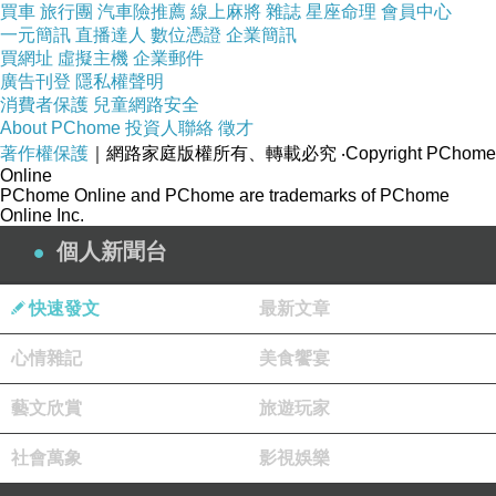
《小小的地方》描述孩童們純真的想像力，
買車
旅行團
汽車險推薦
線上麻將
雜誌
星座命理
會員中心
有時看似小大人的問答，在面對恐懼時也不自覺
一元簡訊
直播達人
數位憑證
企業簡訊
買網址
虛擬主機
企業郵件
地展現出驚恐。樂園罈雖然只是孩子們的想像，
廣告刊登
隱私權聲明
卻是門學問，怎樣在有限的空間中放進每個人的
消費者保護
兒童網路安全
夢想與希望，在創造理想國度時有牽扯不完的人
About PChome
投資人聯絡
徵才
著作權保護
｜網路家庭版權所有、轉載必究
‧Copyright PChome
情與退讓。
Online
運用井底之蛙的典故，來映襯《小小的地
PChome Online and PChome are trademarks of PChome
Online Inc.
方》，在這紋身街裡有著所有人的喜怒哀樂，這
個人新聞台
已是小武的全部世界，逐漸長大所遇見的人事物
恰好與青蛙跳出井底相同，不斷在荊棘之路上尋
快速發文
最新文章
求可以自處的一席之地，面對無盡的大海，恍如
人生飄渺的虛無。
心情雜記
美食饗宴
本書採用小武主觀立場敘述，閱讀過程如白
駒過隙，輕快沒壓力，猶如聽聞鄰居故事般自然
藝文欣賞
旅遊玩家
親近，沒有過多修飾詞語與真實人生相近，有時
社會萬象
影視娛樂
起伏有時平實無華，少了許多高潮氣焰，卻有平