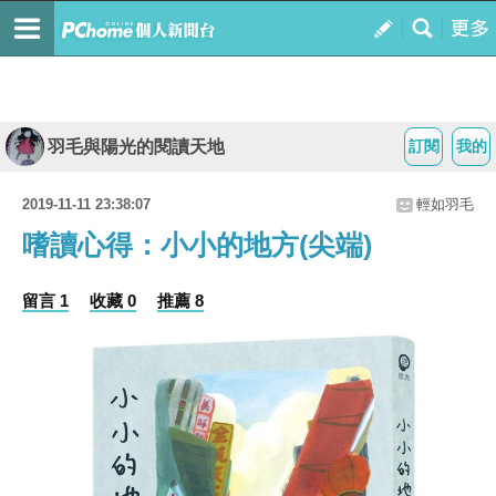
羽毛與陽光的閱讀天地
訂閱
我的
2019-11-11 23:38:07
輕如羽毛
嗜讀心得：小小的地方(尖端)
留言 1
收藏 0
推薦 8