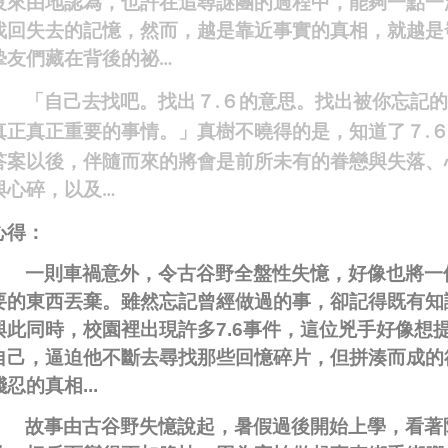
沒來由地認為，也許在追尋謎團的過程中，能夠一點一
找回失去的記憶，然而，越是靠近事實的真相，就越是
摯友們藏在背後的祕
…
「自己去找吧。找出７
６的意思。找出被你忘記
.
真正真正重要的事情。」真樹不曉得的是，知道了７
.
答案以後，伴隨而來的將會是前所未有的眷戀與失落、
與心碎，以及
…
心得：
一則車禍意外，令古谷野全盤性失憶，好像也將一
要的東西丟棄。雖然忘記曾經做過的事，卻記得既有知
與此同時，校園裡出現許多
7.6
事件，這位兇手好像想
自己，逼迫他不斷去尋找那些回憶碎片，但拼湊而成的
殘忍的真相
...
故事由古谷野失憶說起，暑假過後開始上學，看著