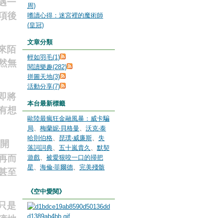
遇一
周)
項後
嗜讀心得：迷宮裡的魔術師
(皇冠)
文章分類
來陌
輕如羽毛(1)
然無
閱讀樂趣(282)
拼圖天地(3)
活動分享(7)
即將
本台最新標籤
有想
歐陸最瘋狂金融風暴：威卡騙
局
、
梅蘭妮‧貝格曼
、
沃克‧泰
哈則伯格
、
琵璞‧威廉斯
、
失
一開
落詞詞典
、
五十嵐貴久
、
默契
再而
遊戲
、
被愛狠咬一口的掃把
星
、
海倫‧菲爾德
、
完美殘骸
甚至
《空中愛閱》
只是