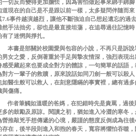
的一切反而變得更加膽怯，因為害怕做起事來綁手綁腳
知道現在的自己是不是跟以前一樣，太多疑問伴隨而來
其
7.6
事件越演越烈，讓他不斷強迫自己想起遺忘的過
雖然手法拙劣，卻也是最直接坦蕩，在追尋過往記憶時
始有了迷惘與掙扎。
本書是部關於校園愛與包容的小說，不再只是訴說
的男女之愛，反倒著重於手足與摯友情深，強烈表現出
身感受藏起來也要成全對方的體諒，一句簡單的話語，
為對方一輩子的救贖，原來說話如同刀劍一般可以殺人
也如醫生般可以救人，在刻意隱瞞的事實裡，總有過多
穢與傷痛。
作者筆觸如溫暖的爸媽，在犯錯時先是責罵，過後
更多的鼓勵及原諒。閱讀之初，猶如進入冷澀的寒冬，
為營推敲兇手想傳遞的心境，嚴謹的態度反倒成為往後
的存在，後半段則進入和煦的春天，寬容將懼怕吞噬，