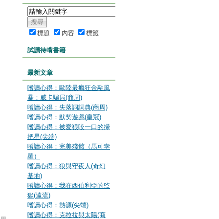
標題
內容
標籤
試讀待啃書籍
最新文章
嗜讀心得：歐陸最瘋狂金融風
暴：威卡騙局(商周)
嗜讀心得：失落詞詞典(商周)
嗜讀心得：默契遊戲(皇冠)
嗜讀心得：被愛狠咬一口的掃
把星(尖端)
嗜讀心得：完美殘骸（馬可孛
羅）
嗜讀心得：狼與守夜人(奇幻
基地)
嗜讀心得：我在西伯利亞的監
獄(遠流)
嗜讀心得：熱源(尖端)
嗜讀心得：克拉拉與太陽(商