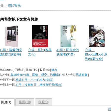
台長：
輕如羽毛
您可能對以下文章有興趣
心得：親愛的安
心得：算計(木馬
心得：同學會的
心得：
德烈(印刻文學)
文化)
缺席者(究竟)
BloodxBlood 系
列(鮮歡文化)
氣(3,508) | 回應(1)| 推薦 (
10
)| 收藏 (
0
)|
轉寄
站分類:
興趣嗜好(收藏、園藝、棋奕、汽機車)
| 個人分類:
閱讀樂趣
|
分類下一篇:
嗜讀心得：小小的地方(尖端)
分類上一篇:
心得：沒有昨日，就沒有明天(獨步)
推薦(
10
)
收藏(
0
)
回應(1)
我