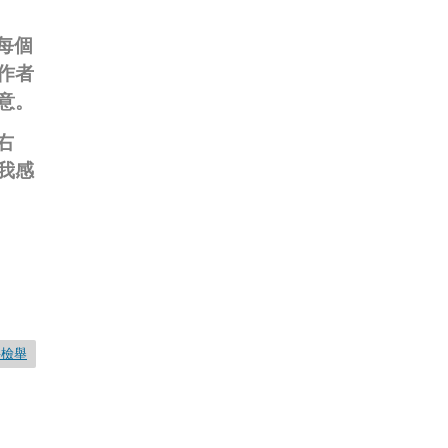
每個
作者
意。
右
我感
要檢舉