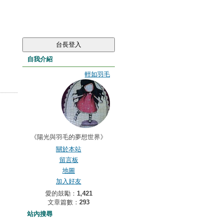
自我介紹
輕如羽毛
《陽光與羽毛的夢想世界》
關於本站
留言板
地圖
加入好友
愛的鼓勵：
1,421
文章篇數：
293
站內搜尋