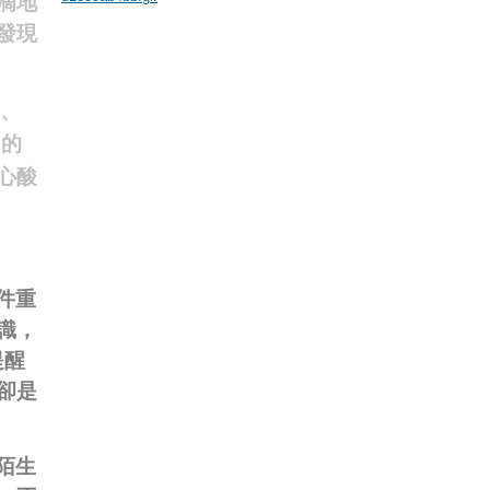
滴地
發現
的、
６的
心酸
件重
識，
提醒
卻是
陌生