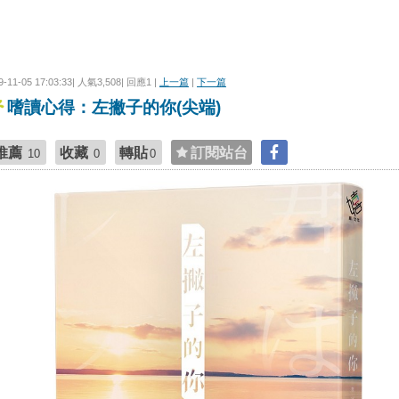
9-11-05 17:03:33| 人氣3,508| 回應1 |
上一篇
|
下一篇
嗜讀心得：左撇子的你(尖端)
推薦
收藏
轉貼
訂閱站台
10
0
0