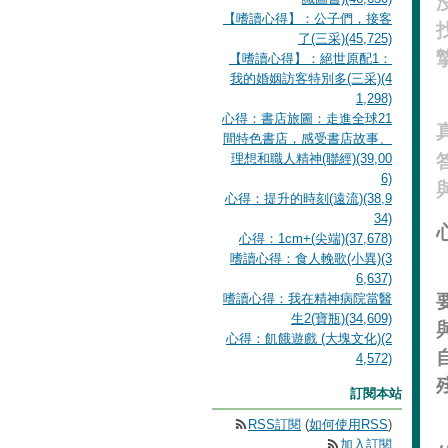
【嗜讀心得】：公子們，接客
了(三采)(45,725)
【嗜讀心得】：絕世原配1：
我的婚姻訪客特別多(三采)(4
1,298)
心得：書店旅圖：走進全球21
間特色書店，感受書店故事、
理想和職人精神(聯經)(39,00
6)
心得：提升的時刻(遠流)(38,9
34)
心得：1cm+(尖端)(37,678)
嗜讀心得：食人輓歌(小異)(3
6,637)
嗜讀心得：我在精神病院當醫
生2(寶瓶)(34,609)
心得：飢餓遊戲 (大塊文化)(2
4,572)
訂閱本站
RSS訂閱
(
如何使用RSS
)
加入訂閱