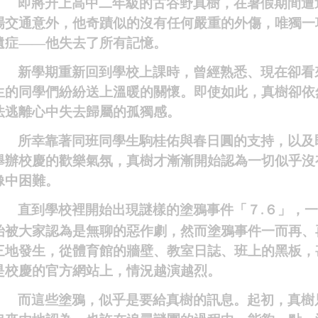
即將升上高中二年級的古谷野真樹，在暑假期間遭
場交通意外，他奇蹟似的沒有任何嚴重的外傷，唯獨一
遺症——他失去了所有記憶。
新學期重新回到學校上課時，曾經熟悉、現在卻看
生的同學們紛紛送上溫暖的關懷。即使如此，真樹卻依
法逃離心中失去歸屬的孤獨感。
所幸靠著同班同學生駒桂佑與春日圓的支持，以及
舉辦校慶的歡樂氣氛，真樹才漸漸開始認為一切似乎沒
像中困難。
直到學校裡開始出現謎樣的塗鴉事件「７
６」
，
.
始被大家認為是無聊的惡作劇，然而塗鴉事件一而再、
三地發生，從體育館的牆壁、教室日誌、班上的黑板，
是校慶的官方網站上，情況越演越烈。
而這些塗鴉，似乎是要給真樹的訊息。起初，真樹