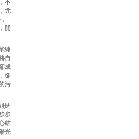
，不
，尤
去，
，開
單純
將自
卻成
，卻
的污
則是
步步
心結
陽光