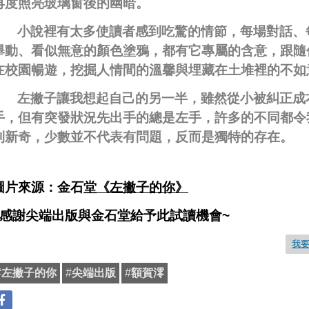
再度照亮玻璃窗後的幽暗。
小說裡有太多使讀者感到吃驚的情節，每場對話、
舉動、看似無意的顏色塗鴉，都有它專屬的含意，跟隨
在校園暢遊，挖掘人情間的溫馨與埋藏在土堆裡的不如
左撇子讓我想起自己的另一半，雖然從小被糾正成
手，但有突發狀況先出手的總是左手，許多的不同都令
到新奇，少數並不代表有問題，反而是獨特的存在。
圖片來源：金石堂
《左撇子的你》
感謝尖端出版與金石堂給予此試讀機會
~
我
#
左撇子的你
#
尖端出版
#
額賀澪