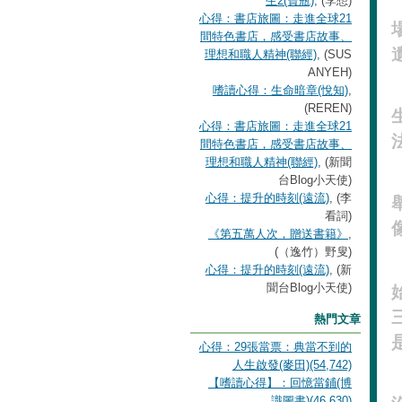
生2(寶瓶)
, (李想)
心得：書店旅圖：走進全球21
間特色書店，感受書店故事、
理想和職人精神(聯經)
, (SUS
ANYEH)
嗜讀心得：生命暗章(悅知)
,
(REREN)
心得：書店旅圖：走進全球21
間特色書店，感受書店故事、
理想和職人精神(聯經)
, (新聞
台Blog小天使)
心得：提升的時刻(遠流)
, (李
看詞)
《第五萬人次，贈送書籍》
,
(（逸竹）野叟)
心得：提升的時刻(遠流)
, (新
聞台Blog小天使)
熱門文章
心得：29張當票：典當不到的
人生啟發(麥田)(54,742)
【嗜讀心得】：回憶當鋪(博
識圖書)(46,630)