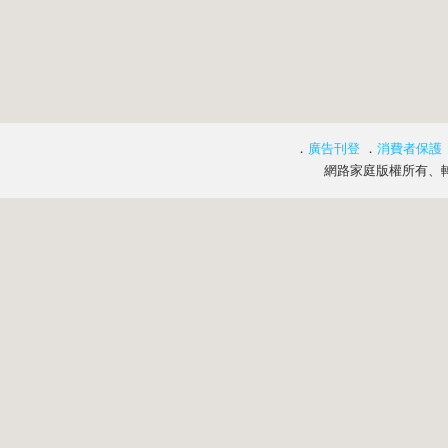
．
廣告刊登
．
消費者保護
網路家庭版權所有、轉載必究 