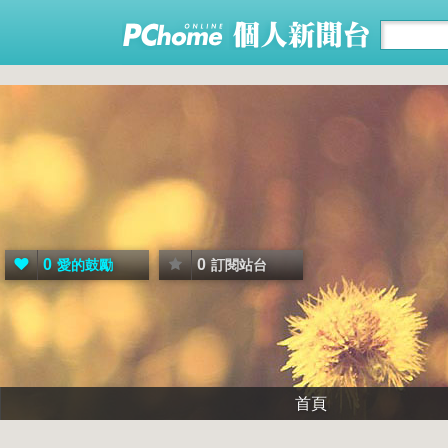
0
0
愛的鼓勵
訂閱站台
首頁