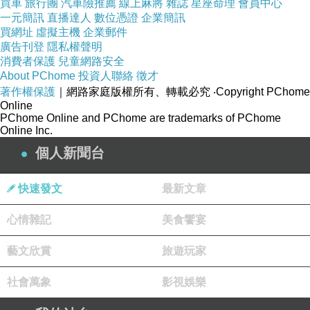
買車
旅行團
汽車險推薦
線上麻將
雜誌
星座命理
會員中心
一元簡訊
直播達人
數位憑證
企業簡訊
買網址
虛擬主機
企業郵件
廣告刊登
隱私權聲明
消費者保護
兒童網路安全
About PChome
投資人聯絡
徵才
著作權保護
｜網路家庭版權所有、轉載必究
‧Copyright PChome
Online
PChome Online and PChome are trademarks of PChome
Online Inc.
個人新聞台
快速發文
最新文章
心情雜記
美食饗宴
藝文欣賞
旅遊玩家
社會萬象
影視娛樂