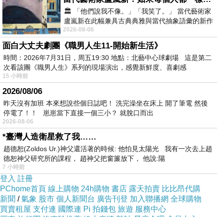
🏛️ 「他們說我不像。」「我笑了。」 當代藝術家
盧嵐新在此幅兼具古典典雅與當代抽象語彙的新作
2026-08-06
中，以沈靜的藍色空間為背景，描繪了
面白大丈夫劇團《職男人生11-開始新生活》
時間：2026年7月31日，周五19:30 地點：北藝中心球劇場 這是第二
次看該團《職男人生》系列的現場演出，感覺新鮮度、喜劇感
15 小時前
2026/08/06
昨天沒有加班 本來想說些個日誌吧！ 洗完澡坐在床上 開了筆電 然後
停電了！！ 崽崽當下直接一個三小？ 就脫口而出
2026-08-06
*臺灣人造衛星救了我……
趙德恕(Zoldos Ur.)神父還活著的時候: 他怕見太陽光 我有一次去上趙
德恕神父研究所的課程， 趙神父把窗簾放下， 他說:陽
7 小時前
登入
註冊
PChome首頁
線上購物
24h購物
書店
露天拍賣
比比昂代購
新聞
/
氣象
股市
個人新聞台
廣告刊登
加入聯播網
全球購物
買賣租屋
支付連
國際連
Pi 拍錢包
旅遊
服務中心