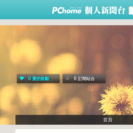
0
0
愛的鼓勵
訂閱站台
首頁