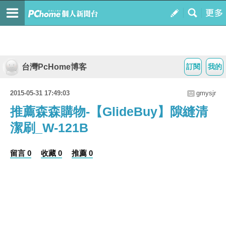
台灣PcHome博客
訂閱
我的
2015-05-31 17:49:03
gmysjr
推薦森森購物-【GlideBuy】隙縫清
潔刷_W-121B
留言 0
收藏 0
推薦 0