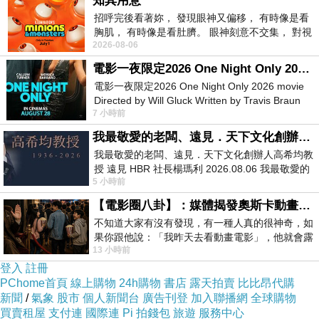
知其用意
最便宜.心得文.試用文.分享文行李箱/旅遊用品分
招呼完後看著妳， 發現眼神又偏移， 有時像是看
胸肌， 有時像是看肚臍。 眼神刻意不交集， 對視
享推薦.好用.推薦.評價.熱銷.開箱文.優缺點比較
2026-08-06
視線不對齊， 讓我很難不
電影一夜限定2026 One Night Only 2026 movie
最後選擇在這購買【GlideBuy】隙縫清潔刷_W-
電影一夜限定2026 One Night Only 2026 movie
121B 的原因,是因為比較有保障,也不會遇到詐騙
Directed by Will Gluck Written by Travis Braun
7 小時前
Starring Monica Barbaro
集團,所以才選擇在這購入
我最敬愛的老闆、遠見．天下文化創辦人高希均教授
我最敬愛的老闆、遠見．天下文化創辦人高希均教
更多資料、資訊參考分享↓↓↓
伴手禮
授 遠見 HBR 社長楊瑪利 2026.08.06 我最敬愛的
5 小時前
老闆、遠見．天下文化創辦人高希均教
【電影圈八卦】：媒體揭發奧斯卡動畫項目投票醜聞！好萊塢為什麼看不起動畫電影？
不知道大家有沒有發現，有一種人真的很神奇，如
果你跟他說：「我昨天去看動畫電影」，他就會露
13 小時前
出一種慈祥的微笑，然後問你是不是陪小
登入
註冊
PChome首頁
線上購物
24h購物
書店
露天拍賣
比比昂代購
新聞
/
氣象
股市
個人新聞台
廣告刊登
加入聯播網
全球購物
買賣租屋
支付連
國際連
Pi 拍錢包
旅遊
服務中心