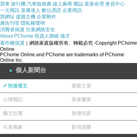
買車
旅行團
汽車險推薦
線上麻將
雜誌
星座命理
會員中心
一元簡訊
直播達人
數位憑證
企業簡訊
買網址
虛擬主機
企業郵件
廣告刊登
隱私權聲明
消費者保護
兒童網路安全
About PChome
投資人聯絡
徵才
著作權保護
｜網路家庭版權所有、轉載必究
‧Copyright PChome
Online
PChome Online and PChome are trademarks of PChome
Online Inc.
個人新聞台
快速發文
最新文章
心情雜記
美食饗宴
商品網址
:
藝文欣賞
旅遊玩家
社會萬象
影視娛樂