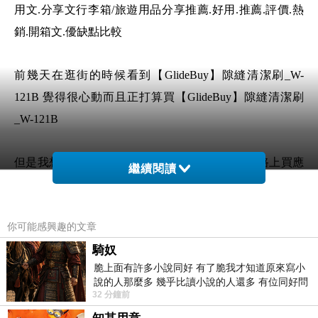
用文.分享文行李箱/旅遊用品分享推薦.好用.推薦.評價.熱
銷.開箱文.優缺點比較
前幾天在逛街的時候看到【GlideBuy】隙縫清潔刷_W-
121B 覺得很心動而且正打算買【GlideBuy】隙縫清潔刷
_W-121B
但是我想【GlideBuy】隙縫清潔刷_W-121B 在網路上買應
繼續閱讀
該會比較便宜，【GlideBuy】隙縫清潔刷_W-121B而且24
小時都能買，上網慢慢挑選，不用等店家開門也不用看店
你可能感興趣的文章
員臉色
騎奴
脆上面有許多小說同好 有了脆我才知道原來寫小
想要購買【GlideBuy】隙縫清潔刷_W-121B已經
說的人那麼多 幾乎比讀小說的人還多 有位同好問
想很多天了!也求助谷哥大神 發現【GlideBuy】
32 分鐘前
了一個問題 她說為什麼高中文學獎的
隙縫清潔刷_W-121B的評價真的不錯想想哪裡買