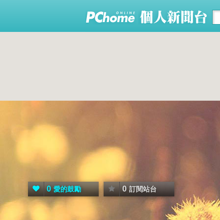
0
0
愛的鼓勵
訂閱站台