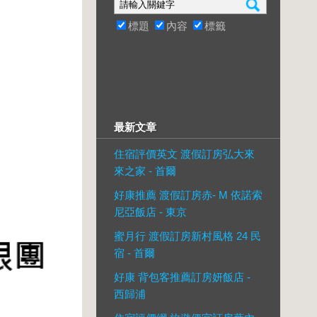
標題
內容
標籤
最新文章
住宿評價英文 渡假訂房弘大來
來之家 - 首爾
好康推薦 渡假訂房赤- M 依諾索
尼亞飯店 - 東京
蜜月行 渡假訂房新村風格 24 民
宿 - 首爾
好康 背包客推薦訂房妍飯店 -
西歸浦