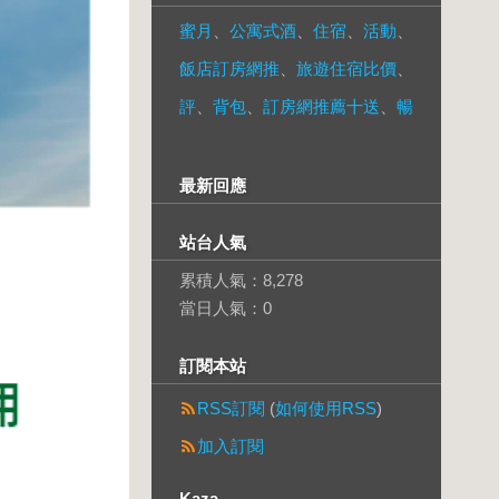
蜜月
、
公寓式酒
、
住宿
、
活動
、
飯店訂房網推
、
旅遊住宿比價
、
評
、
背包
、
訂房網推薦十送
、
暢
最新回應
站台人氣
累積人氣：
8,278
當日人氣：
0
訂閱本站
RSS訂閱
(
如何使用RSS
)
加入訂閱
Kaza