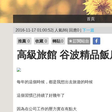
首頁
2016-11-17 01:00:52| 人氣86| 回應0 |
下一篇
推薦
0
收藏
0
轉貼
0
訂閱站台
高級旅館 谷波精品飯店
每年的這個時候，都是我想出去旅遊的時候
這個習慣已持續了好幾年了
因為在公司工作的壓力實在有點大