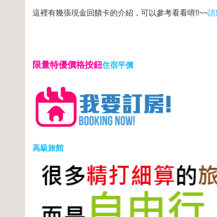
這裡有幾張現金回饋卡的介紹，可以參考看看唷!!~~
請
限量特優價格按鈕
住宿平價
高級旅館