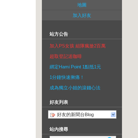
地圖
加入好友
站方公告
加入PS女孩 組隊瘋搶2百萬
超取登記送咖啡
綁定Hami Point 1點抵1元
1分鐘快速揪痛！
成為獨立小姐的滾錢心法
好友列表
好友的新聞台Blog
站內搜尋