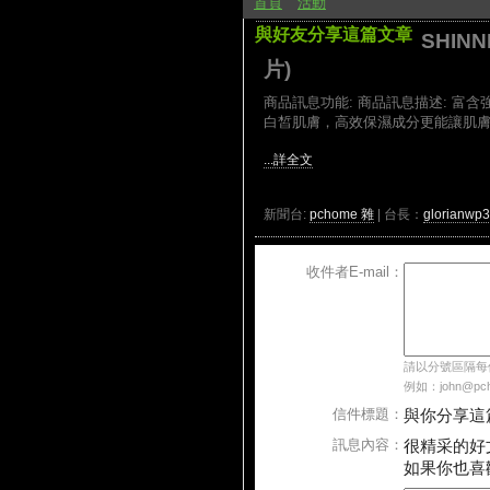
首頁
活動
與好友分享這篇文章
SHIN
片)
商品訊息功能: 商品訊息描述: 
白皙肌膚，高效保濕成分更能讓肌膚綻
...詳全文
新聞台:
pchome 雜
| 台長：
glorianwp3
收件者E-mail：
請以分號區隔每個E
例如：john@pcho
信件標題：
與你分享這
訊息內容：
很精采的好
如果你也喜