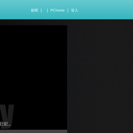
|
|
|
新聞
PChome
登入