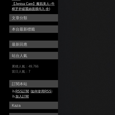
【Jenisa Care】魔肌美人–牛
樟芝舒緩蠶絲面膜(6入-盒)
文章分類
本台最新標籤
最新回應
站台人氣
累積人氣：
49,766
當日人氣：
7
訂閱本站
RSS訂閱
(
如何使用RSS
)
加入訂閱
Kaza