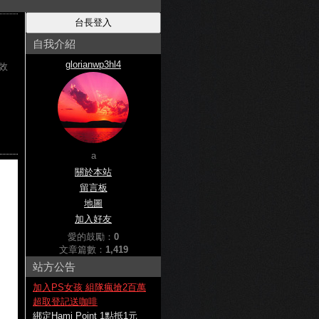
自我介紹
glorianwp3hl4
效
a
關於本站
留言板
地圖
加入好友
愛的鼓勵：
0
文章篇數：
1,419
站方公告
加入PS女孩 組隊瘋搶2百萬
超取登記送咖啡
綁定Hami Point 1點抵1元