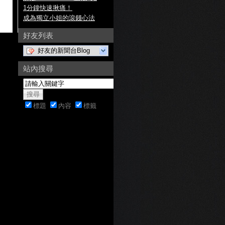
1分鐘快速揪痛！
成為獨立小姐的滾錢心法
好友列表
好友的新聞台Blog
站內搜尋
標題
內容
標籤