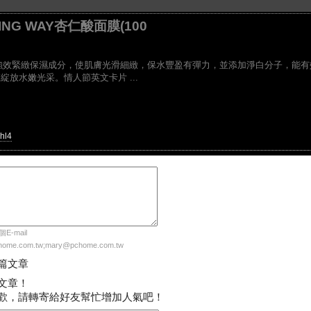
NING WAY杏仁酸面膜(100
富含強效緊緻保濕成分，使肌膚光滑細緻，保水豐盈有彈力，並添加淨白分子，能有
放水嫩光采。情人節英文卡片 ...
hl4
-mail
me.com.tw;mary@pchome.com.tw
篇文章
文章！
歡，請轉寄給好友幫忙增加人氣吧！