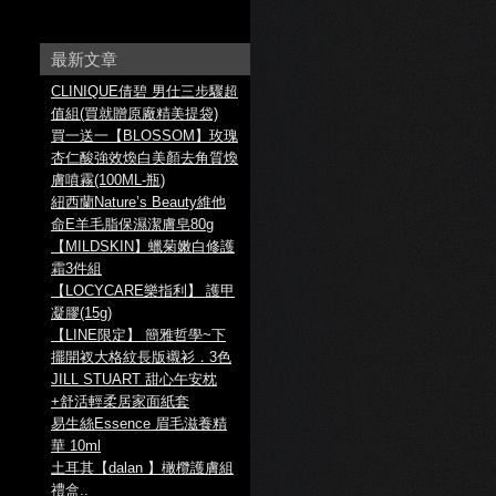
最新文章
CLINIQUE倩碧 男仕三步驟超
值組(買就贈原廠精美提袋)
買一送一【BLOSSOM】玫瑰
杏仁酸強效煥白美顏去角質煥
膚噴霧(100ML-瓶)
紐西蘭Nature’s Beauty維他
命E羊毛脂保濕潔膚皂80g
【MILDSKIN】蠟菊嫩白修護
霜3件組
【LOCYCARE樂指利】 護甲
凝膠(15g)
【LINE限定】 簡雅哲學~下
擺開衩大格紋長版襯衫．3色
JILL STUART 甜心午安枕
+舒活輕柔居家面紙套
易生絲Essence 眉毛滋養精
華 10ml
土耳其【dalan 】橄欖護膚組
禮盒..