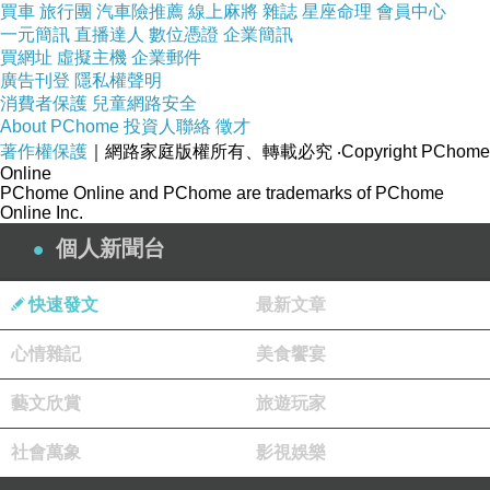
商品訊息描述
: 道地濃郁的黑糖香配上新鮮雞
買車
旅行團
汽車險推薦
線上麻將
雜誌
星座命理
會員中心
蛋，入口黑糖香味自然散出，甜而不膩是您休閒
一元簡訊
直播達人
數位憑證
企業簡訊
買網址
虛擬主機
企業郵件
點心，下午茶最佳良伴。
廣告刊登
隱私權聲明
消費者保護
兒童網路安全
About PChome
投資人聯絡
徵才
著作權保護
｜網路家庭版權所有、轉載必究
‧Copyright PChome
Online
PChome Online and PChome are trademarks of PChome
momo網站網址
Online Inc.
個人新聞台
http://www.momoshop.com.tw/&memid=60000
00188&cid=apuad&oid=1&osm=league
快速發文
最新文章
心情雜記
美食饗宴
momo,momo購物台,momo購物網,momo壽喜
燒,momo親子台,momo客服電話,momo百貨
藝文欣賞
旅遊玩家
社會萬象
影視娛樂
本站圖文皆引用自momo購物台,圖文所有權皆為