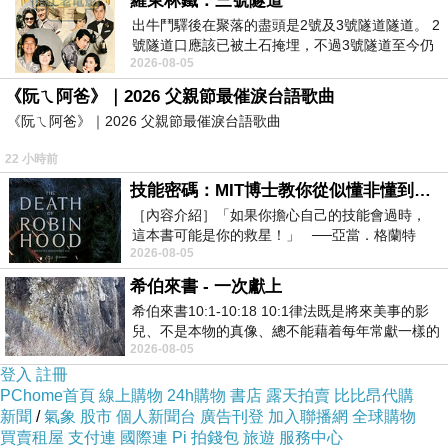
羅東林鐵：三號隧道
出牛鬥驛後在聚落的盡頭是2號及3號隧道隧道。 2
號隧道口應該已被土石掩埋，不過3號隧道至今仍
商品訊息功能
:
2026-08-05
存在。從台7丙牛鬥橋上往左岸上游方
《阮ㄟ阿爸》｜2026 父親節最催淚台語歌曲
《阮ㄟ阿爸》｜2026 父親節最催淚台語歌曲
品號：1121785
22 小時前
技能密碼：MIT博士教你從似懂非懂到穩定輸出，把專業變事業的職能升級攻略 /麥特．比恩(容錯)
［內容介紹］「如果你擔心自己的技能會過時，
這本書可能是你的救星！」 ──亞當．格蘭特
名師手藝?傳統味
2026-08-05
（Adam Grant），《
鬆軟美味在其中~
希伯來書 - 一次獻上
百吃不膩的人氣甜點
希伯來書10:1-10:18 10:1律法既是將來美事的影
兒、不是本物的真像、總不能藉着每年常獻一樣的
2026-08-05
祭物、叫那近前來的人得以完全。 10
登入
註冊
PChome首頁
線上購物
24h購物
書店
露天拍賣
比比昂代購
新聞
/
氣象
股市
個人新聞台
廣告刊登
加入聯播網
全球購物
買賣租屋
支付連
國際連
Pi 拍錢包
旅遊
服務中心