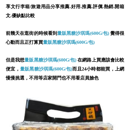
享文行李箱/旅遊用品分享推薦.好用.推薦.評價.熱銷.開箱
文.優缺點比較
前幾天在逛街的時候看到
量販黑糖沙琪瑪(600G/包)
覺得很
心動而且正打算買
量販黑糖沙琪瑪(600G/包)
但是我想
量販黑糖沙琪瑪(600G/包)
在網路上買應該會比較
便宜，
量販黑糖沙琪瑪(600G/包)
而且24小時都能買，上網
慢慢挑選，不用等店家開門也不用看店員臉色