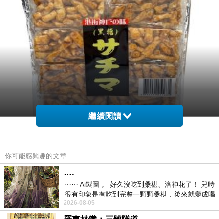
繼續閱讀
你可能感興趣的文章
商品網址
:
….
http://www.momoshop.com.tw/goods/GoodsDet
⋯⋯ Ai製圖 。 好久沒吃到桑椹、洛神花了！ 兒時
ail.jsp?
很有印象是有吃到完整一顆顆桑椹，後來就變成喝
i_code=1121785&memid=6000000188&cid=ap
2026-08-05
桑椹汁。 現在是連喝都沒喝
uad&oid=1&osm=league