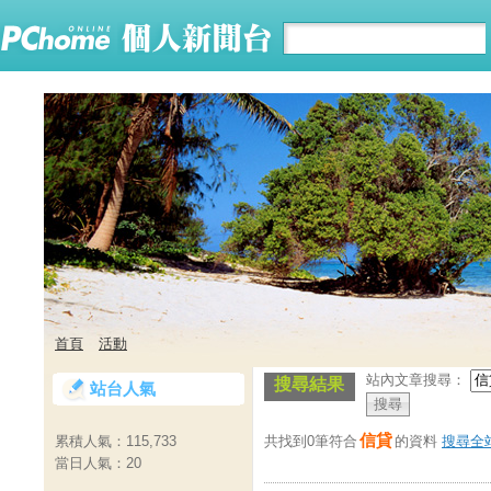
首頁
活動
站內文章搜尋：
搜尋結果
站台人氣
信貸
共找到0筆符合
的資料
搜尋全
累積人氣：
115,733
當日人氣：
20