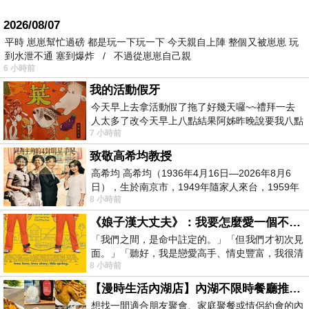
2026/08/07
平時 崽崽幫忙過磅 都是玩一下玩一下 今天親自上陣 整個又被崽崽 玩
到水泄不通 塞到爆炸 / 不過從崽崽自己親
6 小時前
我的活動假牙
今天早上去拿活動假了拖了好幾天囉~~禮拜一去
人太多了改今天早上八點結果阿姊昨晚說要我八點
7 小時前
去西螺農會~回到莿桐都8點半多了
致敬高希均教授
高希均 高希均（1936年4月16日—2026年8月6
日），生於南京市，1949年隨家人來台，1959年
8 小時前
赴美深造並取得經濟發展博士學位。曾任
《娘子漢大丈夫》：我要怎麼愛一個不存在的人？
「我們之間，是命中註定的。」「但我們才初次見
面。」「聽好，我是戀愛高手、情史豐富，我很清
8 小時前
楚這種感覺，你我之間的那種感覺，現
【漫時生活內湖店】內湖不限時餐廳推薦｜捷運港墘站美食，聚餐、約會、家庭聚會首選，正餐甜點一次滿足
想找一間適合朋友聚會、家庭聚餐或情侶約會的內