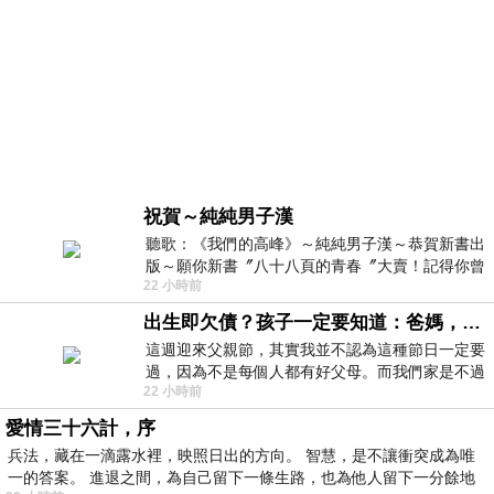
祝賀～純純男子漢
聽歌：《我們的高峰》～純純男子漢～恭賀新書出
版～願你新書〞八十八頁的青春〞大賣！記得你曾
22 小時前
經在我的版留言…「好讚的圖^^感覺大家
出生即欠債？孩子一定要知道：爸媽，其實我不欠你們
這週迎來父親節，其實我並不認為這種節日一定要
過，因為不是每個人都有好父母。而我們家是不過
22 小時前
節的，平時也沒什麼儀式感，生活趨近冷
愛情三十六計，序
兵法，藏在一滴露水裡，映照日出的方向。 智慧，是不讓衝突成為唯
一的答案。 進退之間，為自己留下一條生路，也為他人留下一分餘地