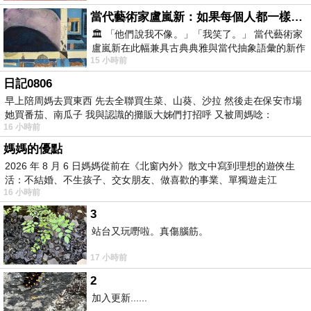
當代藝術家盧嵐新：如果每個人都一樣，這世界該有多無聊？
🏛️ 「他們說我不像。」「我笑了。」 當代藝術家
盧嵐新在此幅兼具古典典雅與當代抽象語彙的新作
15 小時前
中，以沈靜的藍色空間為背景，描繪了
日記0806
早上陪周媽去買東西 先去全聯買生菜、山葵、沙拉 然後走在保安市場
她買番茄、南瓜子 我與認識的攤販大姊們打招呼 又被周媽唸：
16 小時前
媽媽的優點
2026 年 8 月 6 日媽媽從前在《北窗內外》散文中寫到理想的遊俠生
活：不結婚、不生孩子、交女朋友、做喜歡的事業、單獨遊走江
16 小時前
湖⋯⋯，
3
站台又玩嘢啦。真傷腦筋。
17 小時前
2
加入更新......