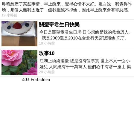
昨晚經歷了某些事情，早上醒來，覺得心情不太好。坦白說，我覺得昨
晚，那個人離我太近了，但我拒絕不掉他，因此早上醒來會有罪惡感。
19 小時前
關聖帝君生日快樂
今日是關聖帝君生日.昨日心想他是我的救命恩人.
我是2009還是2010在台北行天宮認識他.忘了.
19 小時前
一個奇摩交友的網友學
玫事10
江湖上紛紛擾擾 總是沒有個事實 世上不只一位小
娃兒 人間總有千千萬萬人 他們心中有著一座山 梁
20 小時前
山佛山泰華衡恆嵩 一山之高