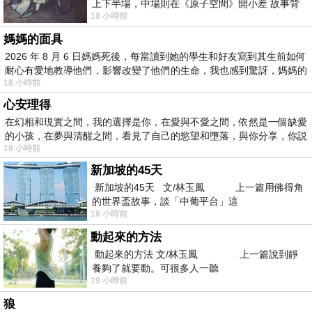
上下半場，中場則在《原子空間》開小差 故事背
18 小時前
景影射西藏境外流亡 地下組織
媽媽的面具
2026 年 8 月 6 日媽媽死後，每當讀到她的學生和好友寫到其生前如何
耐心有愛地教導他們，影響改變了他們的生命，我也感到驚訝，媽媽的
18 小時前
心安理得
在幻相和現實之間，我的選擇是你，在愛與不愛之間，依然是一個缺愛
的小孩，在夢與清醒之間，看見了自己的慾望和墮落，與你分享，你説
18 小時前
新加坡的45天
新加坡的45天 文/林玉鳳 上一篇用佛得角
的世界盃故事，談「中葡平台」這
19 小時前
動起來的方法
動起來的方法 文/林玉鳳 上一篇說到靜
養夠了就要動。可很多人一聽
19 小時前
狼