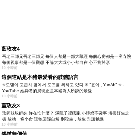
藍玫友4
吾老三師兄吾老三師兄 每個人都是一部大藏經 每個心房都是一座寺院
每個視事都是一個觀想 不論大大或小小都自在 心不拘於形
10 小時前
這個連結是本豬最愛看的肢體語言
✳️모델이 고급차 옆에서 포즈를 취하고 있다.✳️ "윤아 , YunAh" ✳️ -
YouTube 她具備的展現正是本豬為人所缺的最愛
10 小時前
藍玫友3
玫師妹玫師妹 妳在忙什麼？ 滿院子裡瞎跑 小蟑螂不礙事 培養好生之
德 放牠一條小命 讓牠回歸自然 別殺生，放生 別讓牠進
10 小時前
錫杖無價值