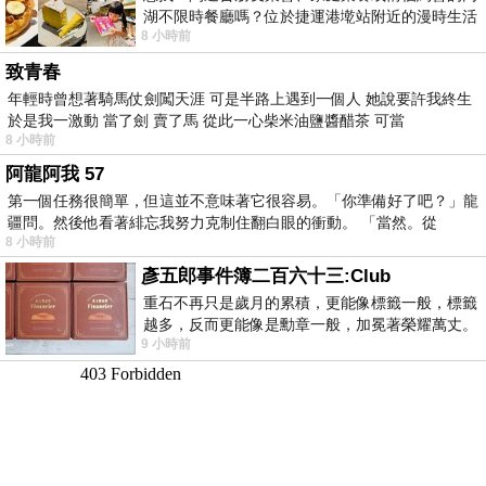
湖不限時餐廳嗎？位於捷運港墘站附近的漫時生活
8 小時前
內湖店，從捷運站步行約4分鐘即可抵
致青春
年輕時曾想著騎馬仗劍闖天涯 可是半路上遇到一個人 她說要許我終生
於是我一激動 當了劍 賣了馬 從此一心柴米油鹽醬醋茶 可當
8 小時前
阿龍阿我 57
第一個任務很簡單，但這並不意味著它很容易。「你準備好了吧？」龍
疆問。然後他看著緋忘我努力克制住翻白眼的衝動。 「當然。從
8 小時前
彥五郎事件簿二百六十三:Club
重石不再只是歲月的累積，更能像標籤一般，標籤
越多，反而更能像是勳章一般，加冕著榮耀萬丈。
9 小時前
習慣一如縱容，成了再難輕輕放下的罪證