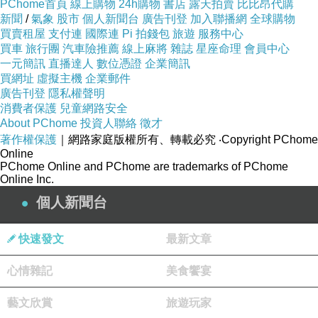
PChome首頁
線上購物
24h購物
書店
露天拍賣
比比昂代購
新聞
/
氣象
股市
個人新聞台
廣告刊登
加入聯播網
全球購物
買賣租屋
支付連
國際連
Pi 拍錢包
旅遊
服務中心
買車
旅行團
汽車險推薦
線上麻將
雜誌
星座命理
會員中心
一元簡訊
直播達人
數位憑證
企業簡訊
買網址
虛擬主機
企業郵件
廣告刊登
隱私權聲明
消費者保護
兒童網路安全
About PChome
投資人聯絡
徵才
著作權保護
｜網路家庭版權所有、轉載必究
‧Copyright PChome
Online
PChome Online and PChome are trademarks of PChome
Online Inc.
個人新聞台
快速發文
最新文章
心情雜記
美食饗宴
藝文欣賞
旅遊玩家