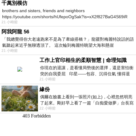
千萬別模仿
brothers and sisters, friends and neighbors
https://youtube.com/shorts/hUfepoOgSak?is=xX2f827BaG4S69iR
21 小時前
https
阿我阿龍 56
「我總覺得你大老遠跑來不是為了牽線搭橋？」龍疆對梅麗特說話的語
氣聽起來近乎無聊透頂了。 這次輪到梅麗特眺望大海和懸崖
21 小時前
工作上官印相生的柔順智慧 | 命理知識
你現在的退讓，是看懂局勢後的選擇，還是害怕衝
突的自我委屈 印星——包容、沉得住氣 懂得退
21 小時前
一步觀察，不會
緣份
偶爾在臉書上看到一張照片(如上)，心裡忽然明亮
了起來。剛好早上看了一篇「白痴愛做夢」台長寫
22 小時前
的貼文，在回顧年輕時瘋狂愛上