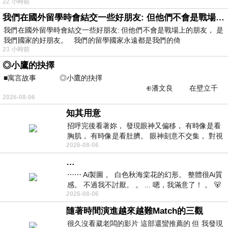
22 小時前
我們在國外留學時會結交一些好朋友: 但他們不會是戰場上的朋友
我們在國外留學時會結交一些好朋友: 但他們不會是戰場上的朋友， 是
我們國家的好朋友。 我們的留學國家永遠都是我們的倚
23 小時前
◎小鷹的抉擇
■寓言故事 ◎小鷹的抉擇
⊕潘文良 在壁立千
2026-08-06
仞的懸崖上，有一座遮天蔽
知其用意
招呼完後看著妳， 發現眼神又偏移， 有時像是看
胸肌， 有時像是看肚臍。 眼神刻意不交集， 對視
2026-08-06
視線不對齊， 讓我很難不
…
⋯⋯ Ai製圖 。 白色秋海棠花的幻形。 整體很Ai質
感。 不過我不討厭。 。 ... 嗯，我滿意了！ 。 🐻
2026-08-06
昨中
隨著時間演進越來越難Match的三觀
很久沒看葳老闆的影片 這部還蠻推薦的 但 我發現