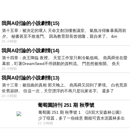
我與AI討論的小說劇情(15)
第十五章：被決定的壞人 天命文創頂樓會議室。 氣氛冷得像暴風雨前
夕。 秘書甚至不敢進門。 因為教育部長曾德隆，親自來了。 &m
20 小時前
我與AI討論的小說劇情(14)
第十四章：炎王降臨 夜裡。 天堂工作室只剩冷氣低鳴。 堯禹舜坐在螢
幕前，盯著DreamSeed不停跳動的資料流。 門忽然被推開。 堯天
20 小時前
我與AI討論的小說劇情(13)
第十三章：被扭曲的真相 那天晚上。 堯禹舜又回到了夢境。 白色荒原
依舊寂靜。 但這一次，天空漂浮的不再只是玩家名字。 還多了
20 小時前
葡萄園詩刊 251 期 秋季號
葡萄園 251 期 秋季號 1 《詩寫大安森林公園》
少了喧囂，多了一份綠意 難能可貴水泥叢林多出
21 小時前
一