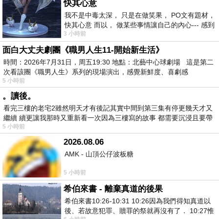
快其心意
我不是中毒太深， 只是在做笑果， PO文有題材，
快其心意 而以， 做某些事情讓自己的內心--- 感到
3 小時前
愉快。
面白大丈夫劇團《職男人生11-開始新生活》
時間：2026年7月31日，周五19:30 地點：北藝中心球劇場 這是第二
次看該團《職男人生》系列的現場演出，感覺新鮮度、喜劇感
5 小時前
。讀後。
看完三樓的老宅2雖然明天才有後記其實中間到第三集有停更幾天才又
繼續 續更讓我那時又重新看一次因為三樓寫的故事 都需要沉浸且要帶
5 小時前
有
2026.08.06
AMK - 山頂公仔波板糖
5 小時前
希伯來書 - 離棄真道的後果
希伯來書10:26-10:31 10:26因為我們得知真道以
後、若故意犯罪、贖罪的祭就再沒有了． 10:27惟