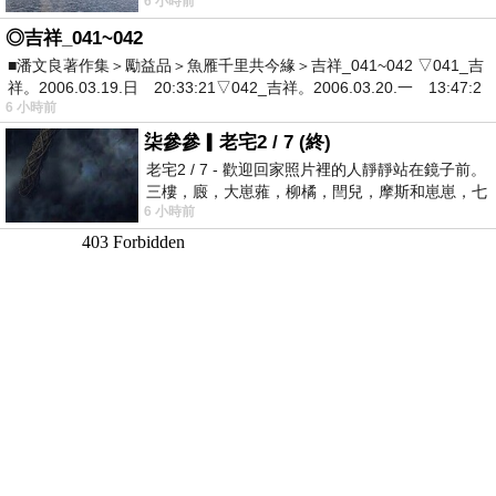
6 小時前
有戰懼等候審判和那燒滅眾敵人的烈火
◎吉祥_041~042
■潘文良著作集＞勵益品＞魚雁千里共今緣＞吉祥_041~042 ▽041_吉
祥。2006.03.19.日 20:33:21▽042_吉祥。2006.03.20.一 13:47:2
6 小時前
柒參參▎老宅2 / 7 (終)
老宅2 / 7 - 歡迎回家照片裡的人靜靜站在鏡子前。
三樓，廄，大崽蕥，柳橘，閆兒，摩斯和崽崽，七
6 小時前
個人整整齊齊地站在鏡框之外，如同