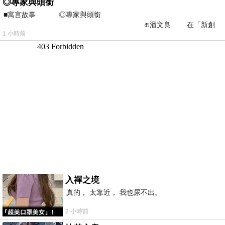
◎專家與頭銜
■寓言故事 ◎專家與頭銜
⊕潘文良 在「新創
1 小時前
之谷」裡——
入禪之境
真的， 太靠近， 我也尿不出。
2 小時前