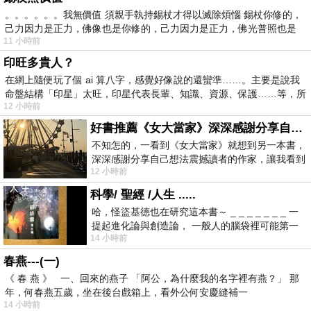
。。。。。。我無價值 須親手執持錫杖才得以滅除煩惱 錫杖你修的，
己力因力是正力，佛像也是你修的，己力因力是正力，佛光普照也是
11 小時前
印旺多貴人？
在網上隨便玩了個 ai 算八字，感覺好像說的還蠻準……。主要是說我
命盤結構「印星」太旺，印星代表長輩、知識、資源、保護……等，所
12 小時前
好書推薦《女大當家》深深感謝分享自己想法震撼讀者的作家，讓我看到不同樣貌的家庭！
不知怎的，一看到《女大當家》就想到另一本書，
深深感謝分享自己想法震撼讀者的作家，讓我看到
12 小時前
不同樣貌的家庭！ 《女大
科學/ 聖經 /人生 .....
哈，怪盜基德也在研究這本書～ _ _ _ _ _ _ _ 一
提起進化論與創造論， 一般人的腦袋裡可能第一
14 小時前
時間就有「 進化論很科
春燕---(一)
《 春 燕 》 一、回來的燕子 「阿公，為什麼我的名字裡有燕？」 那
年，何春燕五歲，坐在後台戲箱上，看外公何安慶縫補一
14 小時前