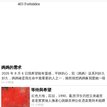
媽媽的需求
2026 年 8 月 6 日我希望能有靈感，平靜的心，寫《媽媽》這系列好久
好久，媽媽確是我生命中最重要的人之一，雖然很想媽媽像我愛她一樣
14 小時前
等待與希望
紅色大地，莊喆，1990。亂世浮生仍想立身處世
老老實實做人撫著心跳聽音辨位依憑直覺與本能鑽
15 小時前
向裂隙的亮處探索另一個心聲另一個共鳴的