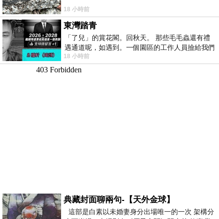
18 小時前
東灣踏青
「了兒」的賞花閣。回秋天。 那些毛毛蟲還有禮
遇通道呢，如遇到。一個園區的工作人員撿給我們
18 小時前
細賞。
典藏封面聊兩句-【天外金球】
這部是白素以未婚妻身分出場唯一的一次 架構分