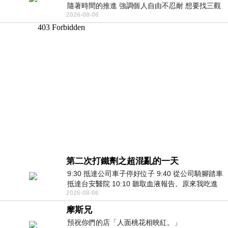
隨著時間的推進 強調個人自由不忍耐 想要找三觀
2026-08-06
接近的不要說對象 連朋友都超
第二次打鐵劑之超混亂的一天
9:30 抵達公司車子停好位子 9:40 從公司騎腳踏車
抵達台安醫院 10:10 聽取血液報告。原來我吃進
2026-08-06
去的 B12 彌可保並非沒有吸收而是超
摩斯兄
預祝你們的店「人面桃花相映紅。」