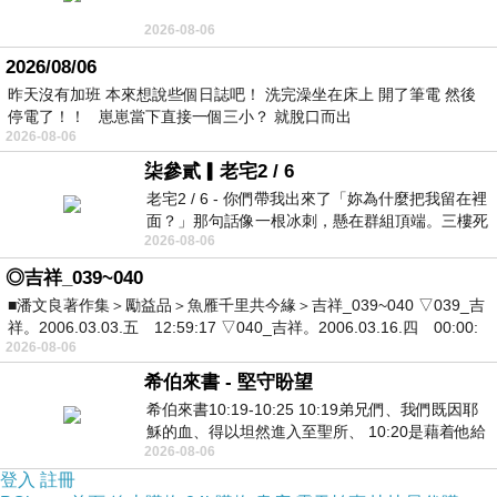
2026-08-06
2026/08/06
昨天沒有加班 本來想說些個日誌吧！ 洗完澡坐在床上 開了筆電 然後
停電了！！ 崽崽當下直接一個三小？ 就脫口而出
2026-08-06
柒參貳▎老宅2 / 6
老宅2 / 6 - 你們帶我出來了「妳為什麼把我留在裡
面？」那句話像一根冰刺，懸在群組頂端。三樓死
2026-08-06
死盯著照片裡的人。那個人確實站在
◎吉祥_039~040
■潘文良著作集＞勵益品＞魚雁千里共今緣＞吉祥_039~040 ▽039_吉
祥。2006.03.03.五 12:59:17 ▽040_吉祥。2006.03.16.四 00:00:
2026-08-06
希伯來書 - 堅守盼望
希伯來書10:19-10:25 10:19弟兄們、我們既因耶
穌的血、得以坦然進入至聖所、 10:20是藉着他給
2026-08-06
我們開了一條又新又活的路從幔子經過
登入
註冊