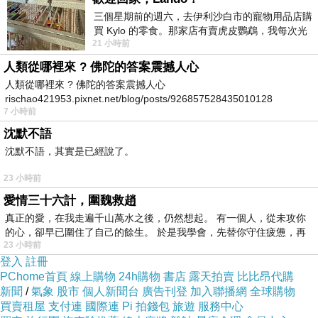
■ 飽 滿度：使用法國DURLIN SNPE 最高等級七
三個星期前的週六，去伊利沙白市的寵物用品店購
系列高濃度色漿，一次飽和。
買 Kylo 的零食。那家店有賣虎皮鸚鵡，我每次光
21 小時前
顧都會去看一下。他們偶爾會引進 C
人類從哪裡來 ? 佛陀的答案震撼人心
人類從哪裡來 ? 佛陀的答案震撼人心
rischao421953.pixnet.net/blog/posts/926857528435010128
7 小時前
沈默不語
■ 持 久度：星光閃靚系列指甲油具有抗磨損功
沈默不語，其實是已經說了。
能，無論洗手、洗髮、洗澡等正常環境下，可維
23 小時前
持七天以上，適合工作環境惡劣者使用。
愛情三十六計，圍魏救趙
真正的愛，在我走遍千山萬水之後，仍然想起。 有一個人，從未攻你
的心，卻早已圍住了自己的餘生。 於是我學會，先替你守住疲憊，再
23 小時前
登入
註冊
PChome首頁
線上購物
24h購物
書店
露天拍賣
比比昂代購
新聞
/
氣象
股市
個人新聞台
廣告刊登
加入聯播網
全球購物
買賣租屋
支付連
國際連
Pi 拍錢包
旅遊
服務中心