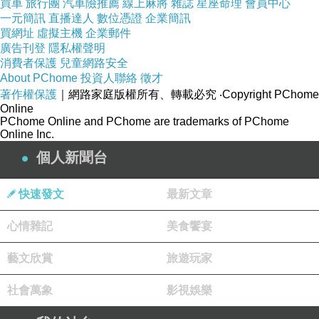
?
買車
旅行團
汽車險推薦
線上麻將
雜誌
星座命理
會員中心
一元簡訊
直播達人
數位憑證
企業簡訊
買網址
虛擬主機
企業郵件
廣告刊登
隱私權聲明
消費者保護
兒童網路安全
About PChome
投資人聯絡
徵才
著作權保護
｜網路家庭版權所有、轉載必究
‧Copyright PChome
Online
PChome Online and PChome are trademarks of PChome
商品訊息簡述
:
Online Inc.
⊕●指彩進化提升全效合一
個人新聞台
⊕●全新升級改版。極速乾。不掉漆
⊕●有如鏡子般的亮面、多元亮片特調、閃耀光、
快速發文
最新文章
無刷痕
心情雜記
美食饗宴
藝文欣賞
●掉漆指彩—
瘦身
OUT
旅遊玩家
社會萬象
影視娛樂
●光療指彩＆#45;OUT