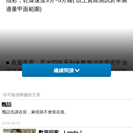
指彩，乾燥速度3分~5分鐘( 以上實際測試於單層
適量甲面範圍)
■ 表面亮度：星光閃靚系列全數無須使用亮甲油
繼續閱讀
提升亮度，就宛如鏡面般。(再擦上TOP COAT則
更如光療指彩般效果)
你可能感興趣的文章
醜話
醜話先講在前，麻煩就不會留在後。
2026-08-08
歡迎回家，Lando！