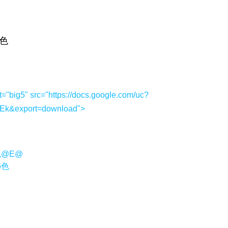
t="big5" src="https://docs.google.com/uc?
k&export=download">
色@E@
6色