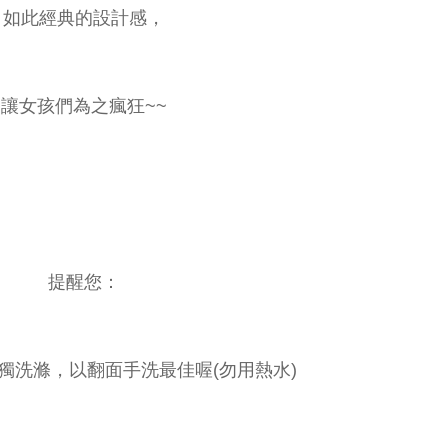
如此經典的設計感，
讓女孩們為之瘋狂~~
提醒您：
獨洗滌，以翻面手洗最佳喔(勿用熱水)