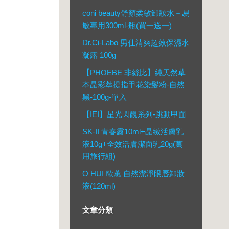
coni beauty舒顏柔敏卸妝水－易
敏專用300ml-瓶(買一送一)
Dr.Ci-Labo 男仕清爽超效保濕水
凝露 100g
【PHOEBE 非絲比】純天然草
本晶彩萃提指甲花染髮粉-自然
黑-100g-單入
【IEI】星光閃靚系列-跳動甲面
SK-II 青春露10ml+晶緻活膚乳
液10g+全效活膚潔面乳20g(萬
用旅行組)
O HUI 歐蕙 自然潔淨眼唇卸妝
液(120ml)
文章分類