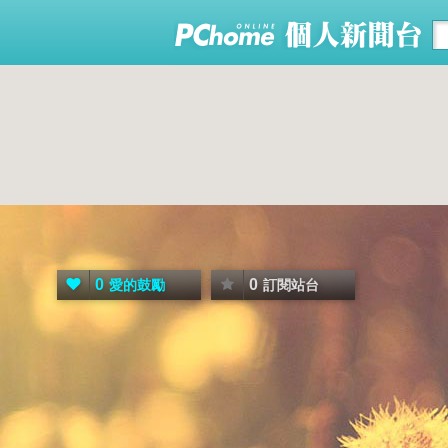
0
0
愛的鼓勵
訂閱站台