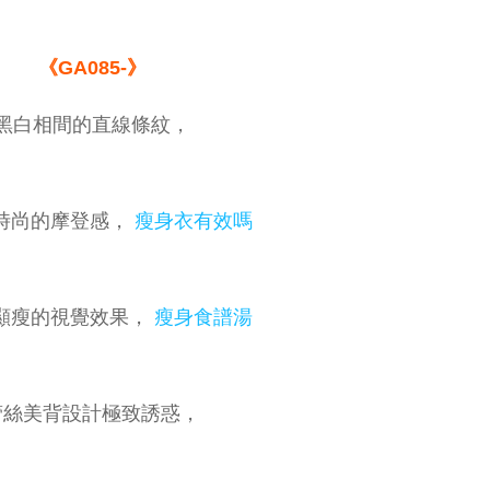
《GA085-》
黑白相間的直線條紋，
時尚的摩登感，
瘦身衣有效嗎
顯瘦的視覺效果，
瘦身食譜湯
蕾絲美背設計極致誘惑，