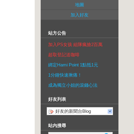
地圖
加入好友
站方公告
加入PS女孩 組隊瘋搶2百萬
超取登記送咖啡
綁定Hami Point 1點抵1元
1分鐘快速揪痛！
成為獨立小姐的滾錢心法
好友列表
好友的新聞台Blog
站內搜尋