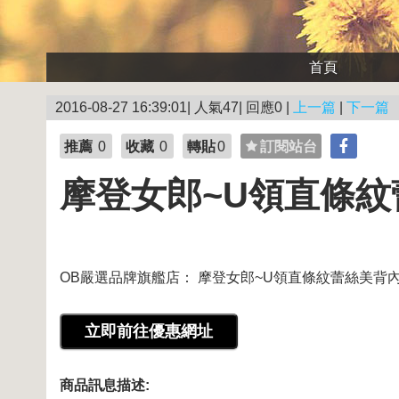
首頁
2016-08-27 16:39:01| 人氣47| 回應0 |
上一篇
|
下一篇
推薦
0
收藏
0
轉貼
0
訂閱站台
摩登女郎~U領直條紋
OB嚴選品牌旗艦店： 摩登女郎~U領直條紋蕾絲美背內
商品訊息描述: