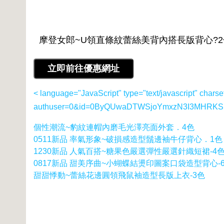
< language="JavaScript" type="text/javascript" charse
authuser=0&id=0ByQUwaDTWSjoYmxzN3I3MHRKSE
個性潮流~豹紋連帽內磨毛光澤亮面外套．4色
0511新品 率氣形象~破損感造型鬚邊袖牛仔背心．1色
1230新品 人氣百搭~糖果色嚴選彈性嚴選針織短裙-4
0817新品 甜美序曲~小蝴蝶結燙印圖案口袋造型背心-
甜甜悸動~蕾絲花邊圓領飛鼠袖造型長版上衣-3色