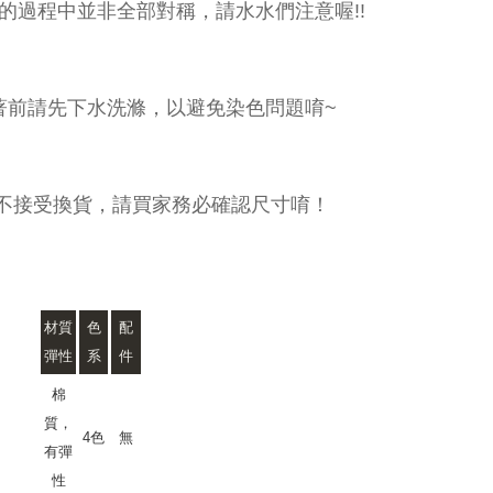
的過程中並非全部對稱，請水水們注意喔!!
著前請先下水洗滌，以避免染色問題唷~
不接受換貨，請買家務必確認尺寸唷！
材質
色
配
彈性
系
件
棉
質，
4色
無
有彈
性