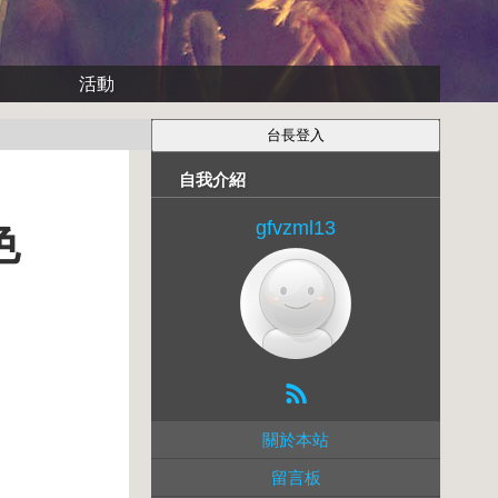
活動
自我介紹
gfvzml13
色
關於本站
留言板