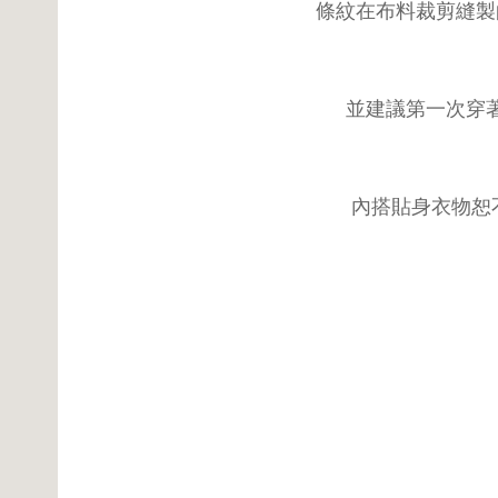
條紋在布料裁剪縫製
並建議第一次穿
內搭貼身衣物恕