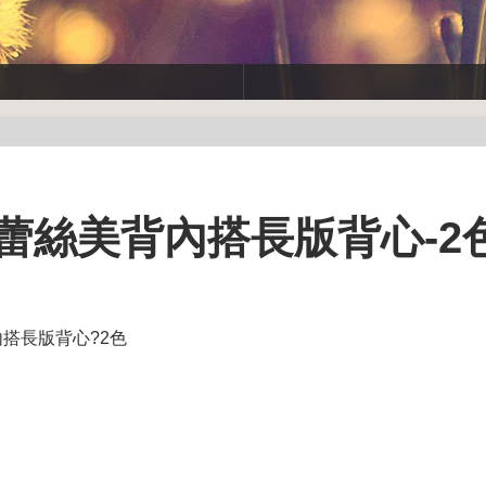
蕾絲美背內搭長版背心-2
搭長版背心?2色