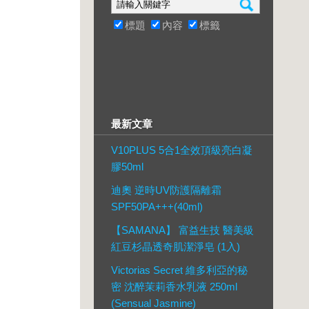
標題
內容
標籤
最新文章
V10PLUS 5合1全效頂級亮白凝
膠50ml
迪奧 逆時UV防護隔離霜
SPF50PA+++(40ml)
【SAMANA】 富益生技 醫美級
紅豆杉晶透奇肌潔淨皂 (1入)
Victorias Secret 維多利亞的秘
密 沈醉茉莉香水乳液 250ml
(Sensual Jasmine)