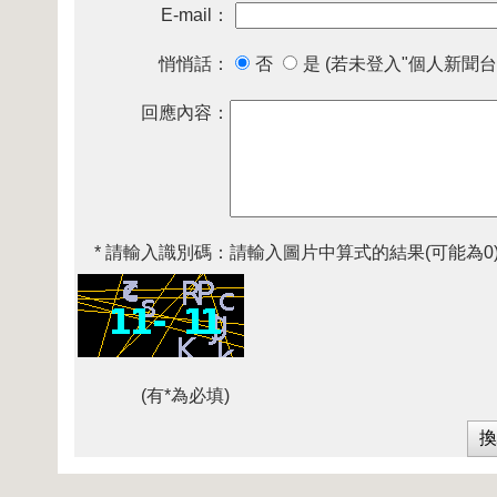
E-mail：
悄悄話：
否
是 (若未登入"個人新聞台
回應內容：
* 請輸入識別碼：
請輸入圖片中算式的結果(可能為0
(有*為必填)