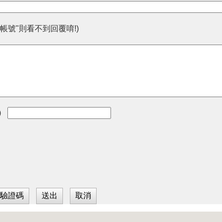
帳號"則看不到回覆唷!)
)