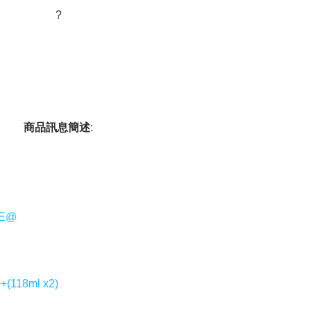
?
商品訊息簡述
:
E@
18ml x2)