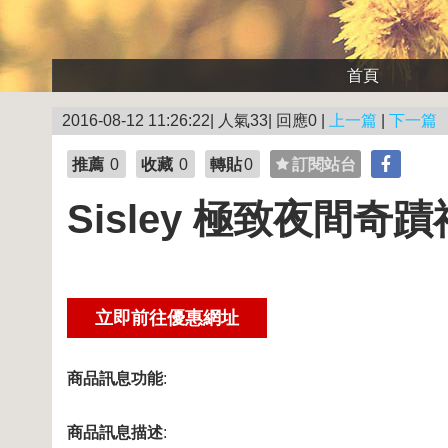
首頁
2016-08-12 11:26:22| 人氣33| 回應0 |
上一篇
|
下一篇
推薦
0
收藏
0
轉貼
0
訂閱站台
Sisley 極致夜間奇
商品訊息功能
:
商品訊息描述
: