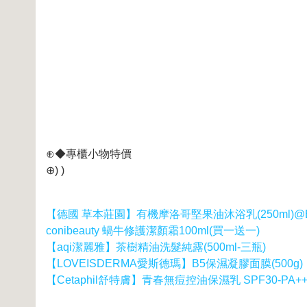
⊕◆專櫃小物特價
⊕) )
【德國 草本莊園】有機摩洛哥堅果油沐浴乳(250ml)@
conibeauty 蝸牛修護潔顏霜100ml(買一送一)
【aqi潔麗雅】茶樹精油洗髮純露(500ml-三瓶)
【LOVEISDERMA愛斯德瑪】B5保濕凝膠面膜(500g)
【Cetaphil舒特膚】青春無痘控油保濕乳 SPF30-PA+++(1