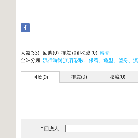
人氣(33) | 回應(0)| 推薦 (
0
)| 收藏 (
0
)|
轉寄
全站分類:
流行時尚(美容彩妝、保養、造型、塑身、流
推薦(
0
)
收藏(
0
)
回應(0)
* 回應人：