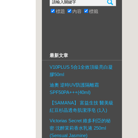
標題
內容
標籤
最新文章
V10PLUS 5合1全效頂級亮白凝
膠50ml
迪奧 逆時UV防護隔離霜
SPF50PA+++(40ml)
【SAMANA】 富益生技 醫美級
紅豆杉晶透奇肌潔淨皂 (1入)
Victorias Secret 維多利亞的秘
密 沈醉茉莉香水乳液 250ml
(Sensual Jasmine)