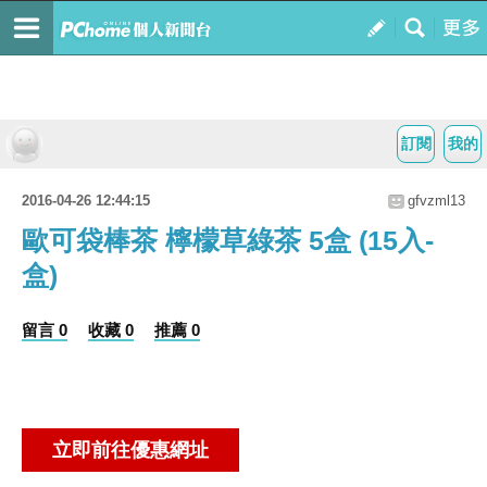
訂閱
我的
2016-04-26 12:44:15
gfvzml13
歐可袋棒茶 檸檬草綠茶 5盒 (15入-
盒)
留言 0
收藏 0
推薦 0