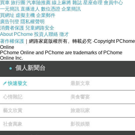
?
買車
旅行團
汽車險推薦
線上麻將
雜誌
星座命理
會員中心
一元簡訊
直播達人
數位憑證
企業簡訊
買網址
虛擬主機
企業郵件
廣告刊登
隱私權聲明
消費者保護
兒童網路安全
About PChome
投資人聯絡
徵才
?
著作權保護
｜網路家庭版權所有、轉載必究
‧Copyright PChome
Online
PChome Online and PChome are trademarks of PChome
Online Inc.
個人新聞台
?
快速發文
最新文章
心情雜記
美食饗宴
?
藝文欣賞
旅遊玩家
社會萬象
影視娛樂