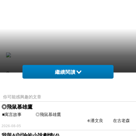
繼續閱讀
?
你可能感興趣的文章
◎飛鼠慕雄鷹
?
瘦身運動影片
■寓言故事 ◎飛鼠慕雄鷹
⊕潘文良 在古老森
2026-08-05
林的底層，住著一隻小飛鼠
?
我與AI討論的小說劇情(4)