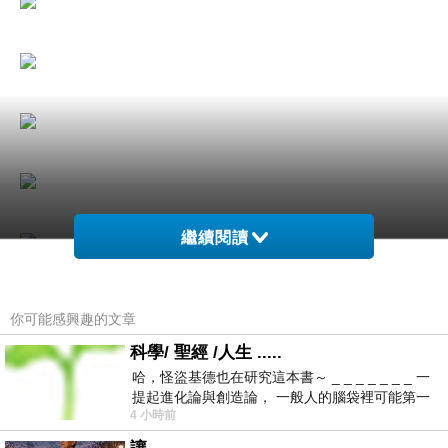
繼續閱讀
你可能感興趣的文章
科學/ 聖經 /人生 .....
哈，怪盜基德也在研究這本書～ _ _ _ _ _ _ _ 一
提起進化論與創造論， 一般人的腦袋裡可能第一
4 小時前
時間就有「 進化論很科