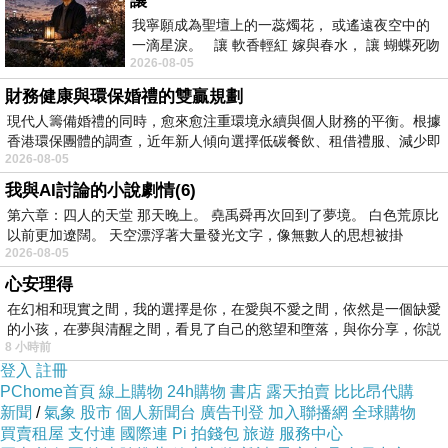
讓
我寧願成為聖壇上的一蕊燭花， 或遙遠夜空中的
一滴星淚。 讓 軟香輕紅 嫁與春水， 讓 蝴蝶死吻
2026-08-05
夏日最後一瓣玫瑰， 讓
財務健康與環保婚禮的雙贏規劃
現代人籌備婚禮的同時，愈來愈注重環境永續與個人財務的平衡。根據
香港環保團體的調查，近年新人傾向選擇低碳餐飲、租借禮服、減少即
2026-08-05
我與AI討論的小說劇情(6)
商品訊息簡述
:
第六章：四人的天堂 那天晚上。 堯禹舜再次回到了夢境。 白色荒原比
以前更加遼闊。 天空漂浮著大量發光文字，像無數人的思想被掛
2026-08-05
心安理得
在幻相和現實之間，我的選擇是你，在愛與不愛之間，依然是一個缺愛
的小孩，在夢與清醒之間，看見了自己的慾望和墮落，與你分享，你説
8 小時前
登入
註冊
大同區澳洲最頂級牛肉品牌！生長於最天然及純
PChome首頁
線上購物
24h購物
書店
露天拍賣
比比昂代購
淨畜牧環境，每片肉都是鮮紅高級品質，入口甘
新聞
/
氣象
股市
個人新聞台
廣告刊登
加入聯播網
全球購物
甜美味，絕對令你難忘！
買賣租屋
支付連
國際連
Pi 拍錢包
旅遊
服務中心