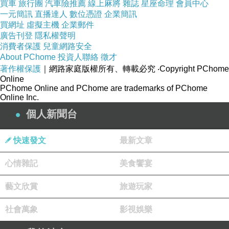
買車
旅行團
汽車險推薦
線上麻將
雜誌
星座命理
會員中心
宅配100%蠶絲面料，手感輕柔細滑，親膚舒
一元簡訊
直播達人
數位憑證
企業簡訊
適，經典剪裁、精細作工，共七種顏色可選，時
買網址
虛擬主機
企業郵件
廣告刊登
隱私權聲明
怏痊蠾n穿搭
消費者保護
兒童網路安全
百搭必備。混色針織垂墜罩衫 53089_8514
About PChome
投資人聯絡
徵才
著作權保護
優雅小姐。知性高腰短褲 52192_6624
｜網路家庭版權所有、轉載必究
‧Copyright PChome
Online
宅配鮮料滿載、史上最「蝦」！片片金黃酥脆、
PChome Online and PChome are trademarks of PChome
Online Inc.
彈Q有勁，鮮嫩的頂級口感，每一口都是滿足的
個人新聞台
幸福滋味！
快速發文
最新文章
心情雜記
美食饗宴
藝文欣賞
旅遊玩家
社會萬象
影視娛樂