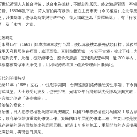
17世紀荷蘭人入據台灣後，以台南為據點，不斷剝削居民。終於激起郭懷一率
民變。1653年亂平後，荷人害怕再有暴動，便在主要市街（今民權路）之北修
堡，以供防禦，也做為商業與行政中心。荷人稱此堡為「普羅民遮」，有「行政
區」及「永恆」之意。
明鄭時期:
明永曆15年（1661）鄭成功率軍攻打台灣，便以赤嵌樓為優先佔領目標，其後
置承天府且居住在裡面，處理軍務。直到熱蘭遮城 （今安平古堡）被攻下後，
移居到安平。此後，從鄭經即位、廢承天府起，直到清咸豐年間，近 200 年內
嵌樓都被當做軍火庫使用，且因民變破壞加上疏於管理而日漸傾圮。
清代的閣樓時期:
光緒11年（1885）左右，中法戰爭期間，台灣巡撫劉銘傳惟恐旁生事端，下令
荷式城堡。大士殿受到波及，也被拆毀。光緒12年台灣知縣沈受謙為振興文教
赤嵌樓北側建「蓬壺書院」。
日治後的變化：
日治後，日人把赤嵌樓改為陸軍衛戍醫院。民國71年赤嵌樓被列為國家 1 級古
後，政府單位即慎重籌劃修復工作。於民國81年展開的修建工程，主要目標是
現存建築的原有面貌並改善庭園景觀。經過 1 年多的施工，重新開放的赤嵌樓
充滿朝氣，再現昔日風采。