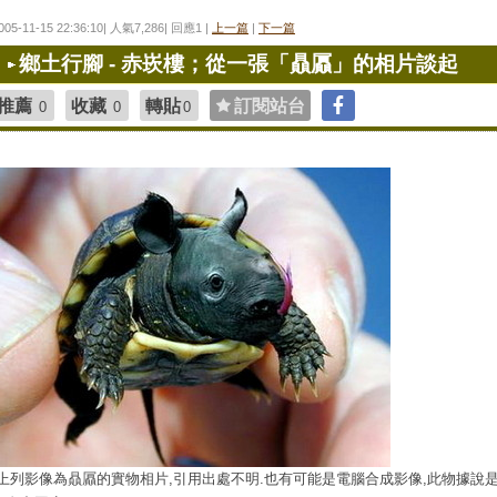
005-11-15 22:36:10| 人氣7,286| 回應1 |
上一篇
|
下一篇
鄉土行腳 - 赤崁樓；從一張「贔屭」的相片談起
推薦
收藏
轉貼
訂閱站台
0
0
0
(上列影像為贔屭的實物相片,引用出處不明.也有可能是電腦合成影像,此物據說