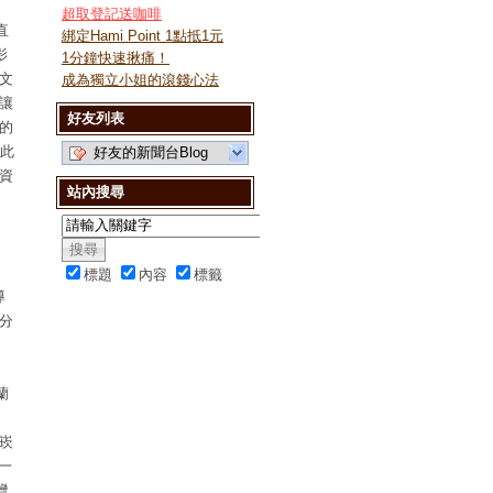
超取登記送咖啡
直
綁定Hami Point 1點抵1元
影
1分鐘快速揪痛！
文
成為獨立小姐的滾錢心法
讓
好友列表
的
賞此
好友的新聞台Blog
資
站內搜尋
標題
內容
標籤
導
分
蘭
崁
一
灣