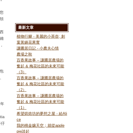
您
領
最新文章
西
植物行腳 - 美麗的小茶壺; 刺
達維
葉黃縟花果實
，
謙圃居日記 - 小農夫心情
農場之秋
百香果故事 – 謙圃居農場的
奮起 & 梅花社區的未來可能
包
（3）
、
百香果故事 – 謙圃居農場的
奮起 & 梅花社區的未來可能
（2）
百香果故事 – 謙圃居農場的
奮起 & 梅花社區的未來可能
2年
（1）
希望烘焙坊的夢想之屋 - 給Ali
ia
ce
番仔
我的桃金孃天空；就從apple
pie談起