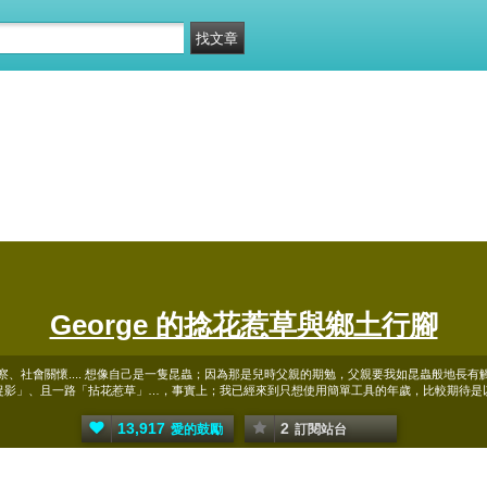
George 的捻花惹草與鄉土行腳
、社會關懷.... 想像自己是一隻昆蟲；因為那是兒時父親的期勉，父親要我如昆蟲般地長
捉影」、且一路「拈花惹草」…，事實上；我已經來到只想使用簡單工具的年歲，比較期待是
13,917
2
愛的鼓勵
訂閱站台