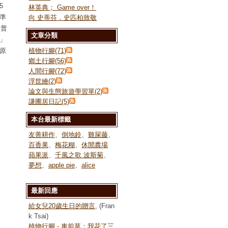
5
林英典； Game over！
準
向 史蒂芬．史匹柏致敬
改普
文章分類
」
原
植物行腳(71)
鄉土行腳(56)
人間行腳(72)
浮世繪(2)
論文與生態旅遊學習單(2)
謙圃居日記(5)
本台最新標籤
友善耕作
、
倒地鈴
、
雞屎藤
、
百香果
、
梅花糊
、
休閒農場
蘋果派
、
千風之歌 波斯菊
、
夢想
、
apple pie
、
alice
最新回應
給女兒20歲生日的贈言
, (Fran
k Tsai)
植物行腳 - 車前草；我花了三