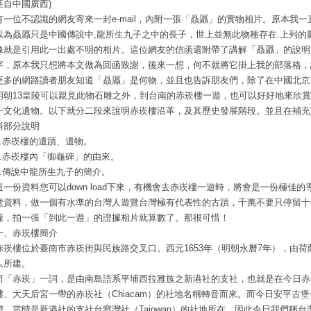
產自中國廣西)
有一位不認識的網友寄來一封e-mail，內附一張「贔屭」的實物相片。原本我一
以為贔屭只是中國傳說中,龍所生九子之中的長子，世上並無此物種存在.上列的
像就是引用此一出處不明的相片。這位網友的信函還附帶了講解「贔屭」的說明
字，原本我只想將本文做為回函致謝，後來一想，何不就將它掛上我的部落格，
更多的網路讀者朋友知道「贔屭」是何物，並且也告訴朋友們，除了在中國北京
明朝13皇陵可以親見此物石雕之外，到台南的赤崁樓一遊，也可以好好地來欣
一文化遺物。以下就分二段來說明赤崁樓沿革，及其歷史發展階段。並且在補充
料部分說明
1.赤崁樓的遺蹟、遺物。
2.赤崁樓內「御龜碑」的由來。
3.傳說中龍所生九子的簡介。
這一份資料您可以down load下來，有機會去赤崁樓一遊時，將會是一份極佳的
覽資料，做一個有水準的台灣人遊覽台灣極有代表性的古蹟，千萬不要只停留十
鐘，拍一張「到此一遊」的證據相片就算數了。那很可惜！
一、赤崁樓簡介
赤崁樓位於臺南市赤崁街與民族路交叉口。西元1653年（明朝永曆7年），由荷
人所建。
而「赤崁」一詞，是由南島語系平埔西拉雅族之新港社的支社，也就是在今日赤
樓、大天后宮一帶的赤崁社（Chiacam）的社地名稱轉音而來。而今日安平古堡
帶，當時是新港社的支社台窩灣社（Taiowan）的社地所在。因此今日我們稱台