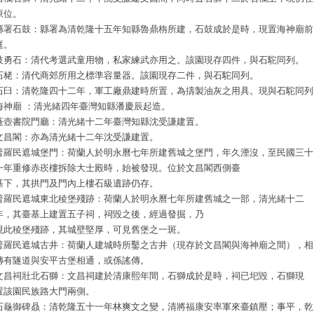
原位。
縣署石鼓：縣署為清乾隆十五年知縣魯鼎栴所建，石鼓成於是時，現置海神廟前
庭。
技勇石：清代考選武童用物，私家練武亦用之。該園現存四件，與石駝同列。
石栳：清代商郊所用之標準容量器。該園現存二件，與石駝同列。
石臼：清乾隆四十二年，軍工廠鼎建時所置，為擣製油灰之用具。現與石駝同列
海神廟 ：清光緒四年臺灣知縣潘慶辰起造。
蓬壺書院門廳：清光緒十二年臺灣知縣沈受謙建置。
文昌閣：亦為清光緒十二年沈受謙建置。
普羅民遮城堡門：荷蘭人於明永曆七年所建舊城之堡門，年久湮沒，至民國三十
一年重修赤崁樓拆除大士殿時，始被發現。位於文昌閣西側臺
基下，其拱門及門內上樓石級遺跡仍存。
普羅民遮城東北稜堡殘跡：荷蘭人於明永曆七年所建舊城之一部，清光緒十二
年，其臺基上建置五子祠，祠毀之後，經過發掘，乃
現此稜堡殘跡，其城壁堅厚，可見舊堡之一斑。
普羅民遮城古井：荷蘭人建城時所鑿之古井（現存於文昌閣與海神廟之間），相
傳有隧道與安平古堡相通，或係謠傳。
文昌祠壯北石獅：文昌祠建於清康熙年間，石獅成於是時，祠已圯毀，石獅現
置該園民族路大門兩側。
石龜御碑贔：清乾隆五十一年林爽文之變，清將福康安率軍來臺鎮壓；事平，乾