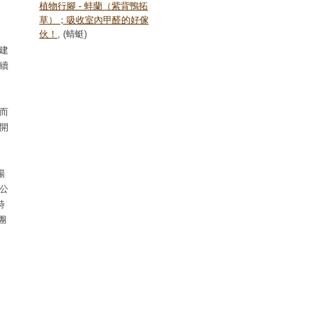
植物行腳 - 蚌蘭（紫背鴨拓
草）；吸收室內甲醛的好傢
伙！
, (蜻蜓)
建
續
而
開
場
公
時
團