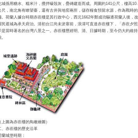
此城係用糖水、糯米汁，攪拌蠔殼灰，疊磚建造而成。周圍約141公尺，樓高10.
公尺，南北角有瞭望臺，還有古井與地窖兩所，儲存糧食預留水源，作為戰時的
備。荷蘭人據台時期赤崁樓是其行政中心，西元1662年鄭成功驅逐荷蘭人後，
羅民遮城為承天府治。清初台江尚未淤塞前，浪濤可直達赤崁樓下，「赤崁夕照
即是當時著名的台灣八景之一。赤崁樓歷經明、清、日據時期，至今仍大約維持
貌。
（上圖為赤崁樓的鳥瞰繪圖）
二、赤崁樓的歷史沿革
荷蘭城堡時期：