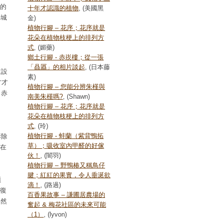
領的
十年才認識的植物
, (美國黑
築城
金)
植物行腳 – 花序；花序就是
花朵在植物枝梗上的排列方
式
, (媚藥)
鄉土行腳 - 赤崁樓；從一張
「贔屭」的相片談起
, (日本藤
並設
素)
方才
植物行腳 – 您能分辨朱槿與
，赤
南美朱槿嗎?
, (Shawn)
植物行腳 – 花序；花序就是
花朵在植物枝梗上的排列方
式
, (玲)
植物行腳 - 蚌蘭（紫背鴨拓
拆除
草）；吸收室內甲醛的好傢
，在
伙！
, (闇羽)
植物行腳 – 野鴨椿又稱鳥仔
腱；紅紅的果實，令人垂涎欲
蹟
滴！
, (路過)
恢復
百香果故事 – 謙圃居農場的
果然
奮起 & 梅花社區的未來可能
（1）
, (lyvon)