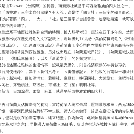
即是由Taiowan（台窩灣）的轉音。而新港社就是平埔西拉雅族的四大社之一。
而「西拉雅」三字出自何處呢？有人說，這是從「四大社」三個字的轉音而來，
可以試著將「四」、「大」、「社」這三個字以台語發音，連續唸幾遍，就可以
略其中的音轉了。
南島語系平埔西拉雅族到台灣的時間，據人類學考證，應該在四千多年前。然而
拉雅族出現在歷史時期的文字記載上，則延後到17世紀中葉的荷據時期的《巴
亞城日記》。《巴達維亞城日記》是荷蘭東印度公司向本國所作的遠東商務報告
在裡頭就經常提到西拉雅族。另外也出現在《熱蘭遮城日記》、《熱蘭遮城決議
錄》、《鄭氏軍備圖》，以及「新港文字」的各類契書上。
至於描述西拉雅族的生活情事，記載最完備的，則首推清康熙36年黃叔璥的
《台灣使槎錄》，其中＜番俗六考＞、＜番俗雜記＞。所記載的台南縣平埔番社
括有：新港社、目加溜灣社、蕭壟社、麻豆社、哆囉國社、大武壟社、焦吧哖社
木岡社、茅匏頭社、茄拔社、霄裡社、芒（望）明明社等。
而新港、目加溜灣、蕭壟、麻豆，就是平埔西拉雅族的四大社。
話再回荷蘭人佔據臺灣的初期；當時荷蘭人統治臺灣，壓制漢族移民，西元165
郭懷一領導漢民武裝抗荷卻不幸失敗。荷人心有餘悸，於是在臺江沿岸的赤崁地
方，也就是現在的臺南市區，建立砲壘，作為防備。此城原稱普羅民遮城(Provint
荷文為永恆之意)，早期漢人稱荷蘭人為紅毛，所以也把這座城樓叫做紅毛樓、
樓。