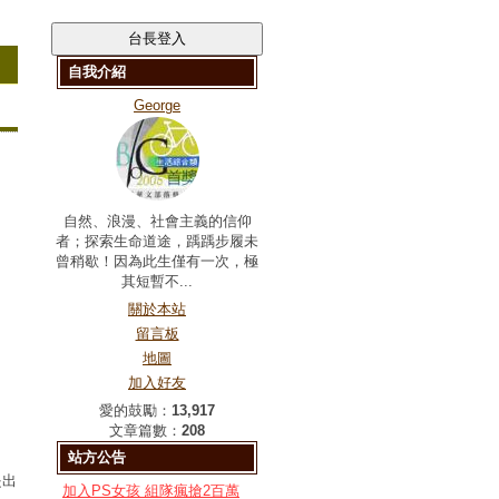
自我介紹
George
自然、浪漫、社會主義的信仰
者；探索生命道途，踽踽步履未
曾稍歇！因為此生僅有一次，極
其短暫不...
關於本站
留言板
地圖
加入好友
愛的鼓勵：
13,917
文章篇數：
208
站方公告
是出
加入PS女孩 組隊瘋搶2百萬