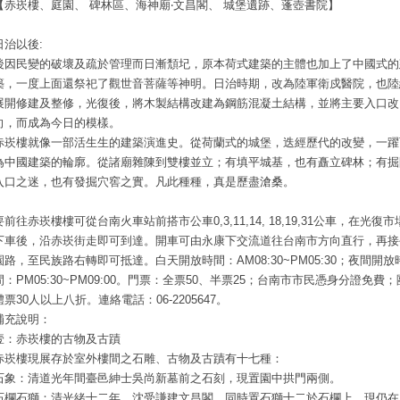
【赤崁樓、庭園、 碑林區、海神廟‧文昌閣、 城堡遺跡、蓬壺書院】
日治以後:
後因民變的破壞及疏於管理而日漸頹圮，原本荷式建築的主體也加上了中國式的
築，一度上面還祭祀了觀世音菩薩等神明。日治時期，改為陸軍衛戍醫院，也陸
展開修建及整修，光復後，將木製結構改建為鋼筋混凝土結構，並將主要入口改
向，而成為今日的模樣。
赤崁樓就像一部活生生的建築演進史。從荷蘭式的城堡，迭經歷代的改變，一躍
為中國建築的輪廓。從諸廟雜陳到雙樓並立；有填平城基，也有矗立碑林；有掘
入口之迷，也有發掘穴窖之實。凡此種種，真是歷盡滄桑。
要前往赤崁樓樓可從台南火車站前搭市公車0,3,11,14, 18,19,31公車，在光復市
下車後，沿赤崁街走即可到達。開車可由永康下交流道往台南市方向直行，再接
園路，至民族路右轉即可抵達。白天開放時間：AM08:30~PM05:30；夜間開放
間：PM05:30~PM09:00。門票：全票50、半票25；台南市市民憑身分證免費；
體票30人以上八折。連絡電話：06-2205647。
補充說明：
壹：赤崁樓的古物及古蹟
赤崁樓現展存於室外樓間之石雕、古物及古蹟有十七種：
石象：清道光年間臺邑紳士吳尚新墓前之石刻，現置園中拱門兩側。
石欄石獅：清光緒十二年，沈受謙建文昌閣，同時置石獅十二於石欄上，現仍在