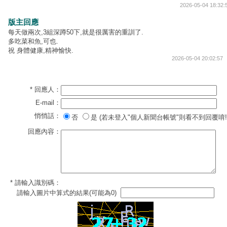
2026-05-04 18:32:
版主回應
每天做兩次,3組深蹲50下,就是很厲害的重訓了.
多吃菜和魚,可也.
祝 身體健康,精神愉快.
2026-05-04 20:02:57
* 回應人：
E-mail：
悄悄話：
否
是 (若未登入"個人新聞台帳號"則看不到回覆唷!
回應內容：
* 請輸入識別碼：
請輸入圖片中算式的結果(可能為0)