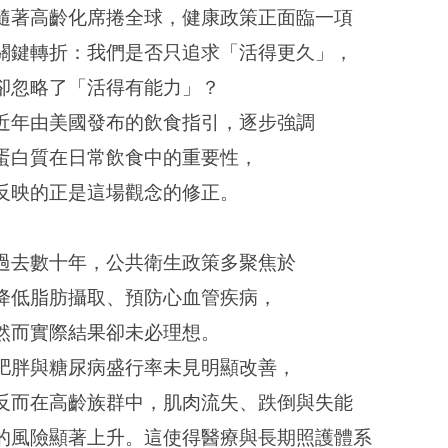
隨著高齡化席捲全球，健康政策正面臨一項
關鍵轉折：我們是否只追求「活得更久」，
卻忽略了「活得有能力」？
近年由美國發布的飲食指引，逐步強調
蛋白質在日常飲食中的重要性，
反映的正是這場觀念的修正。
過去數十年，公共衛生政策多聚焦於
降低脂肪攝取、預防心血管疾病，
然而實際結果卻未必理想。
肥胖與糖尿病盛行率未見明顯改善，
反而在高齡族群中，肌肉流失、跌倒與失能
的風險顯著上升。這使得醫療與長期照護體系