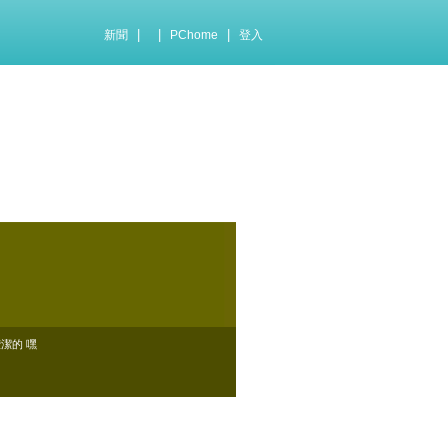
|
|
|
新聞
PChome
登入
 晈潔的 嘿