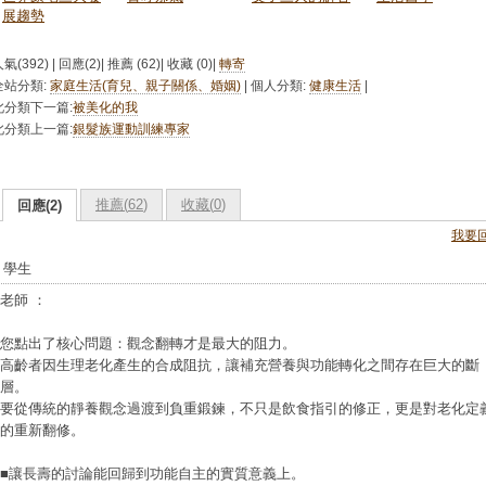
展趨勢
氣(392) | 回應(2)| 推薦 (
62
)| 收藏 (
0
)|
轉寄
全站分類:
家庭生活(育兒、親子關係、婚姻)
| 個人分類:
健康生活
|
此分類下一篇:
被美化的我
此分類上一篇:
銀髮族運動訓練專家
推薦(
62
)
收藏(
0
)
回應(2)
我要
學生
老師 ：
您點出了核心問題：觀念翻轉才是最大的阻力。
高齡者因生理老化產生的合成阻抗，讓補充營養與功能轉化之間存在巨大的斷
層。
要從傳統的靜養觀念過渡到負重鍛鍊，不只是飲食指引的修正，更是對老化定
的重新翻修。
■讓長壽的討論能回歸到功能自主的實質意義上。