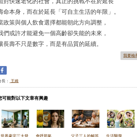
面對快速老化的社會，真正的挑戰不在於延長
壽命本身，而在於延長「可自主生活的年限」。
當政策與個人飲食選擇都能朝此方向調整，
我們或許才能避免一個高齡卻失能的未來，
讓長壽不只是數字，而是有品質的延續。
我要檢
台長：
王維
您可能對以下文章有興趣
世界豪宅三大發
會呼那氣
父子三人的解答
生活醫學