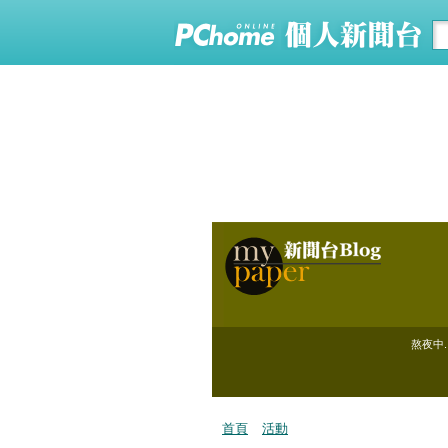
熬夜中..
首頁
活動