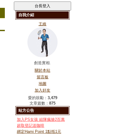
自我介紹
王維
創造實相.
關於本站
留言板
地圖
加入好友
愛的鼓勵：
3,479
文章篇數：
875
站方公告
加入PS女孩 組隊瘋搶2百萬
超取登記送咖啡
綁定Hami Point 1點抵1元