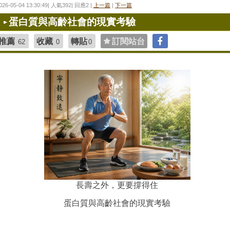
026-05-04 13:30:49| 人氣392| 回應2 |
上一篇
|
下一篇
蛋白質與高齡社會的現實考驗
推薦
收藏
轉貼
訂閱站台
62
0
0
長壽之外，更要撐得住
蛋白質與高齡社會的現實考驗