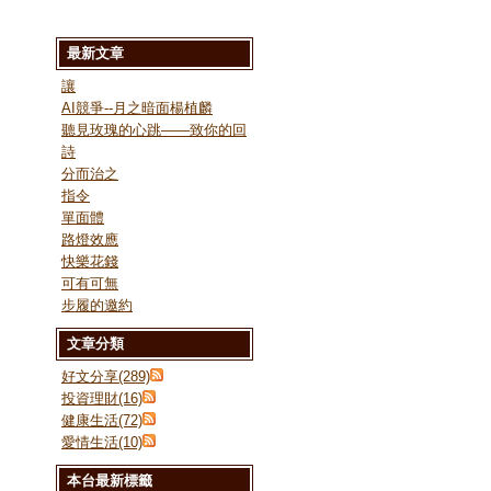
最新文章
讓
AI競爭--月之暗面楊植麟
聽見玫瑰的心跳——致你的回
詩
分而治之
指令
單面體
路燈效應
快樂花錢
可有可無
步履的邀約
文章分類
好文分享(289)
投資理財(16)
健康生活(72)
愛情生活(10)
本台最新標籤