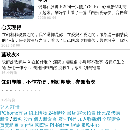
草地上不知名的鳥又來撿食地蟲與穀粒
偶爾在臉書上看到一張照片(如上)，心裡忽然明亮
小學沒畢業的父親呵責並慰不識字的母親
了起來。剛好早上看了一篇「白痴愛做夢」台長寫
2026-08-06
的貼文，在回顧年輕時瘋狂愛上
「什麼鳥吃什麼蟲，什麼人吃什麼飯，菜蟲菜腳死」
心安理得
認命還是不認命，農民的母親，我還寫詩嗎？
在幻相和現實之間，我的選擇是你，在愛與不愛之間，依然是一個缺愛
我在地獄找不到你勤奮勞動的身影
的小孩，在夢與清醒之間，看見了自己的慾望和墮落，與你分享，你説
2026-08-06
藍玫友3
2026-04-27 聯合報 詹澈
玫師妹玫師妹 妳在忙什麼？ 滿院子裡瞎跑 小蟑螂不礙事 培養好生之
德 放牠一條小命 讓牠回歸自然 別殺生，放生 別讓牠進
16 小時前
夢田拾影問春生，雞啄塵間見眾情。
知幻即離，不作方便，離幻即覺，亦無漸次
血落人間非絕路，魂尋地底有微明。
。。。。。。。。。。
一絲懸念通幽處，半盞詩燈照母聲。
1 小時前
未了人間千萬苦，且將筆火續前行。
登入
註冊
PChome首頁
線上購物
24h購物
書店
露天拍賣
比比昂代購
新聞
/
氣象
股市
個人新聞台
廣告刊登
加入聯播網
全球購物
買賣租屋
支付連
國際連
Pi 拍錢包
旅遊
服務中心