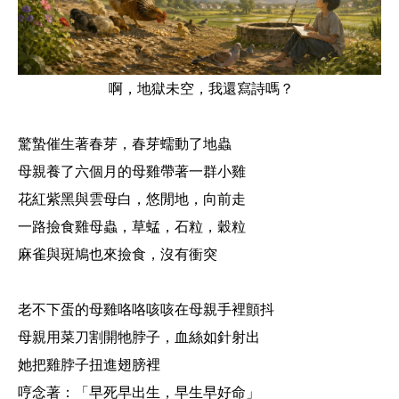
啊，地獄未空，我還寫詩嗎？
驚蟄催生著春芽，春芽蠕動了地蟲
母親養了六個月的母雞帶著一群小雞
花紅紫黑與雲母白，悠閒地，向前走
一路撿食雞母蟲，草蜢，石粒，穀粒
麻雀與斑鳩也來撿食，沒有衝突
老不下蛋的母雞咯咯咳咳在母親手裡顫抖
母親用菜刀割開牠脖子，血絲如針射出
她把雞脖子扭進翅膀裡
哼念著：「早死早出生，早生早好命」