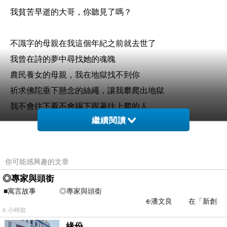
我貧苦早逝的大哥，你聽見了嗎？
不識字的母親在我這個年紀之前就去世了
我曾在詩的夢中尋找她的魂魄
農民養女的母親，我在地獄找不到你
祈求佛陀垂下懸念的絲繩，讓我攀爬出地獄
我不會往下看不會踢下跟著往上爬的人
繼續閱讀
爬出地獄，我就不再寫詩
這一想念，懸念的絲繩就斷了
你可能感興趣的文章
我愛過的人，我所有的詩句
◎專家與頭銜
都在井口似的影幕中一晃而逝
■寓言故事 ◎專家與頭銜
啊，地獄未空，我還寫詩嗎？
⊕潘文良 在「新創
6 小時前
之谷」裡——
緣份