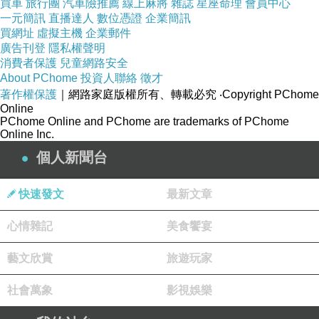
買車
旅行團
汽車險推薦
線上麻將
雜誌
星座命理
會員中心
地球之夜
一元簡訊
直播達人
數位憑證
企業簡訊
上一篇：
買網址
虛擬主機
企業郵件
比熊比嘟
下一篇：
廣告刊登
隱私權聲明
消費者保護
兒童網路安全
About PChome
投資人聯絡
徵才
著作權保護
｜網路家庭版權所有、轉載必究
‧Copyright PChome
Online
PChome Online and PChome are trademarks of PChome
Online Inc.
個人新聞台
快速發文
最新文章
心情雜記
美食饗宴
藝文欣賞
旅遊玩家
社會萬象
影視娛樂