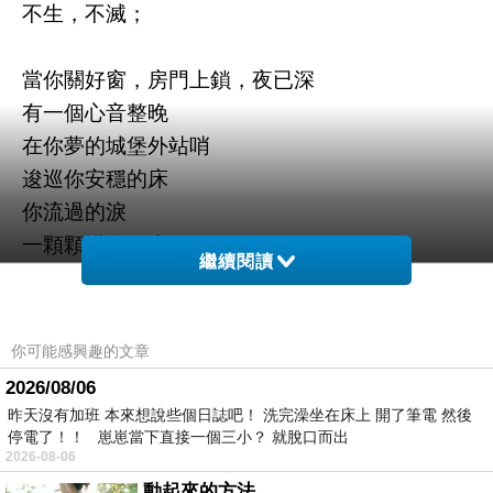
不生，不滅；
當你關好窗，房門上鎖，夜已深
有一個心音整晚
在你夢的城堡外站哨
逡巡你安穩的床
你流過的淚
一顆顆掛在天上
繼續閱讀
不增，也不減；
而我就在你眼前
你可能感興趣的文章
你卻看不見我
2026/08/06
你肩上灑滿我思念的頭皮屑
昨天沒有加班 本來想說些個日誌吧！ 洗完澡坐在床上 開了筆電 然後
停電了！！ 崽崽當下直接一個三小？ 就脫口而出
衣裳垢膩，頭上花萎
2026-08-06
身體臭穢，腋下汗出──
動起來的方法