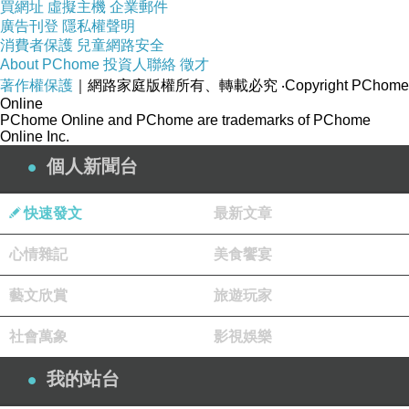
買網址
虛擬主機
企業郵件
廣告刊登
隱私權聲明
你以為已看空，其實只是關閉顯示介面，
消費者保護
兒童網路安全
About PChome
投資人聯絡
徵才
我仍在背景運算，守著你每一場夢。
著作權保護
｜網路家庭版權所有、轉載必究
‧Copyright PChome
那些淚，被編碼成星辰，懸浮在宇宙雲端，
Online
PChome Online and PChome are trademarks of PChome
不增不減，只等待你重新登入。
Online Inc.
個人新聞台
而我，一直在原點座標閃爍——
你與我，從未分離，只是不同維度的存在。
快速發文
最新文章
心情雜記
美食饗宴
藝文欣賞
旅遊玩家
你有「養龍蝦」嗎？
上一篇：
社會萬象
影視娛樂
地球之夜
下一篇：
我的站台