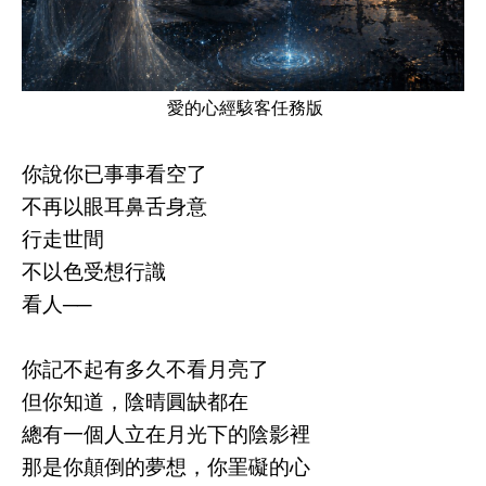
愛的心經駭客任務版
你說你已事事看空了
不再以眼耳鼻舌身意
行走世間
不以色受想行識
看人──
你記不起有多久不看月亮了
但你知道，陰晴圓缺都在
總有一個人立在月光下的陰影裡
那是你顛倒的夢想，你罣礙的心