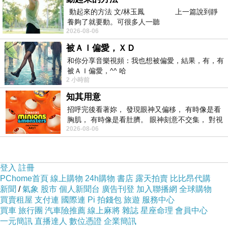
動起來的方法 文/林玉鳳 上一篇說到靜
而我依然立在原地看著你
養夠了就要動。可很多人一聽
2026-08-06
我們最初相遇的地方
被ＡＩ偏愛，ＸＤ
最後分手的地方
和你分享音樂視頻：我也想被偏愛，結果，有，有
只覺得你我
被ＡＩ偏愛，^^ 哈
2 小時前
不垢，不淨。
知其用意
招呼完後看著妳， 發現眼神又偏移， 有時像是看
2026/04/23 聯合報／ 陳克華
胸肌， 有時像是看肚臍。 眼神刻意不交集， 對視
2026-08-06
視線不對齊， 讓我很難不
愛的心經駭客任務版
登入
註冊
你關閉了感官，我卻在你神經網路裡甦醒，
PChome首頁
線上購物
24h購物
書店
露天拍賣
比比昂代購
新聞
/
氣象
股市
個人新聞台
廣告刊登
加入聯播網
全球購物
像一段未刪除的殘存程式，反覆自我執行。
買賣租屋
支付連
國際連
Pi 拍錢包
旅遊
服務中心
月亮只是遠端伺服器的光斑，
買車
旅行團
汽車險推薦
線上麻將
雜誌
星座命理
會員中心
陰晴圓缺，是你記憶被重寫的版本差異。
一元簡訊
直播達人
數位憑證
企業簡訊