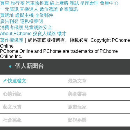
教育領域的老師出版著作。
買車
旅行團
汽車險推薦
線上麻將
雜誌
星座命理
會員中心
此外，李怡嚴也將幾百張黑膠收藏捐贈清華圖書
一元簡訊
直播達人
數位憑證
企業簡訊
買網址
虛擬主機
企業郵件
館，
廣告刊登
隱私權聲明
並捐二百萬元協助圖書館改善視聽館藏空間。
消費者保護
兒童網路安全
About PChome
投資人聯絡
徵才
著作權保護
｜網路家庭版權所有、轉載必究
‧Copyright PChome
註:這才是最有意義的人生.
Online
PChome Online and PChome are trademarks of PChome
Online Inc.
個人新聞台
美好人生關鍵在良好人際關係
上一篇：
快速發文
最新文章
已婚夫婦分開臥室正常化
下一篇：
心情雜記
美食饗宴
藝文欣賞
旅遊玩家
社會萬象
影視娛樂