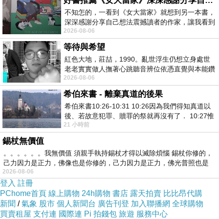
好書推薦《女大當家》深深感謝分享自己想法震撼讀者的作家，讓我看到不同樣貌的家庭！
不知怎的，一看到《女大當家》就想到另一本書，
清大物理系退休教授閻愛德也分享，
深深感謝分享自己想法震撼讀者的作家，讓我看到
李教授是台灣理論高能物理學的先驅之一，
2026-08-06
不同樣貌的家庭！ 《女大
「李怡嚴老師以校為家，他對清華的熱愛、
等待與希望
對物理的執著，值得我們欽佩」。
紅色大地，莊喆，1990。亂世浮生仍想立身處世
老老實實做人撫著心跳聽音辨位依憑直覺與本能鑽
2026-08-06
向裂隙的亮處探索另一個心聲另一個共鳴的
根據校方規畫，李怡嚴捐款中的五千八百萬元
希伯來書 - 離棄真道的後果
將成立「李怡嚴教授薪火相傳基金」，
希伯來書10:26-10:31 10:26因為我們得知真道以
協助三年內的新進教授採購儀器設備與資料庫、
後、若故意犯罪、贖罪的祭就再沒有了． 10:27惟
21 小時前
有戰懼等候審判和那燒滅眾敵人的烈火
設立實驗室，同時也提供不分領域的新進教授獎
錫杖無價值
勵。
。。。。。。我無價值 須親手執持錫杖才得以滅除煩惱 錫杖你修的，
一千五百萬元撥給物理系，用於學術交流與人才
己力因力是正力，佛像也是你修的，己力因力是正力，佛光普照也是
2026-08-06
培育。
登入
註冊
另一千萬元捐贈清華出版社，
PChome首頁
線上購物
24h購物
書店
露天拍賣
比比昂代購
新聞
/
氣象
股市
個人新聞台
廣告刊登
加入聯播網
全球購物
成立出版基金協助人文社會、藝術、
買賣租屋
支付連
國際連
Pi 拍錢包
旅遊
服務中心