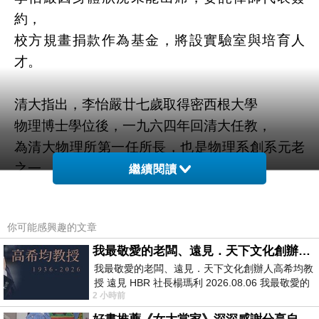
約，
校方規畫捐款作為基金，將設實驗室與培育人
才。
清大指出，李怡嚴廿七歲取得密西根大學
物理博士學位後，一九六四年回清大任教，
為清大物理所第一任所長，也是物理系創系元老
之一。
繼續閱讀
捐贈儀式昨在清大名人堂舉行，李怡嚴雖不克出
你可能感興趣的文章
席，
我最敬愛的老闆、遠見．天下文化創辦人高希均教授
但許多教授好友、學生都受邀參加。
我最敬愛的老闆、遠見．天下文化創辦人高希均教
七十一級物理系校友、中研院物理所研究員
授 遠見 HBR 社長楊瑪利 2026.08.06 我最敬愛的
胡進錕是李教授最早期的博士生之一，
2 小時前
老闆、遠見．天下文化創辦人高希均教
他形容李怡嚴對台灣科學教育與發展貢獻良多。