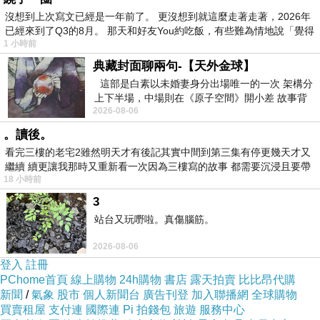
有的人喜歡開玩笑說會讓自己快樂的是
沒想到上次寫文已經是一年前了。 更沒想到就這麼走著走著，2026年
錢多、事少、離家近的好工作，這種工作只有作
已經來到了Q3的8月。 那天和好友You約吃飯，有些難為情地說「覺得
夢時才有，
1 小時前
現實世界的工作不僅無法完全讓人如意，
典藏封面聊兩句-【天外金球】
這部是白素以未婚妻身分出場唯一的一次 架構分
不喜歡自己的工作是一種常態，
上下半場，中場則在《原子空間》開小差 故事背
許多人想達到「財富自由」而能早點退休
2026-08-06
景影射西藏境外流亡 地下組織
即與工作不盡如人意有關。
。讀後。
看完三樓的老宅2雖然明天才有後記其實中間到第三集有停更幾天才又
繼續 續更讓我那時又重新看一次因為三樓寫的故事 都需要沉浸且要帶
人花在工作上的時間經常比花在其它活動（例如
18 小時前
有
家庭）長，
3
如果不喜歡自己的工作，就不會非常快樂，
站台又玩嘢啦。真傷腦筋。
更遑論幫助別人快樂了！
2026-08-06
我在學期最後一堂課中希望學生記得的最重要秘
登入
註冊
訣是，
PChome首頁
線上購物
24h購物
書店
露天拍賣
比比昂代購
新聞
/
氣象
股市
個人新聞台
廣告刊登
加入聯播網
全球購物
買賣租屋
支付連
國際連
Pi 拍錢包
旅遊
服務中心