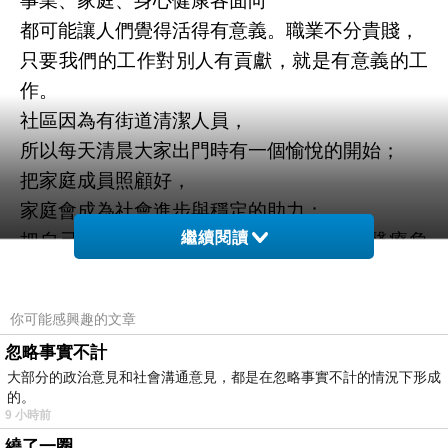
事業、家庭、身心健康各面向
都可能讓人們覺得活得有意義。職業不分貴賤，
只要我們的工作對別人有貢獻，就是有意義的工
作。
社區因為有街道清潔人員，
所以每天清晨大家出門時有一個愉悅的開始；
把家庭成員照顧好，
家庭會成為社會進步與穩定的助力；
繼續閱讀
把自己的身心照顧好，可以減少社會的醫療負
擔，
幫助更需要的人使用醫療資源。
你可能感興趣的文章
忽略事實不計
覺得活得有意義不僅讓自己快樂，也促進別人的
大部分的政治意見和社會溝通意見，都是在忽略事實不計的情況下形成
快樂。
的。
9 小時前
經由工作我們可以很直接地樂人樂己。
繞了一圈