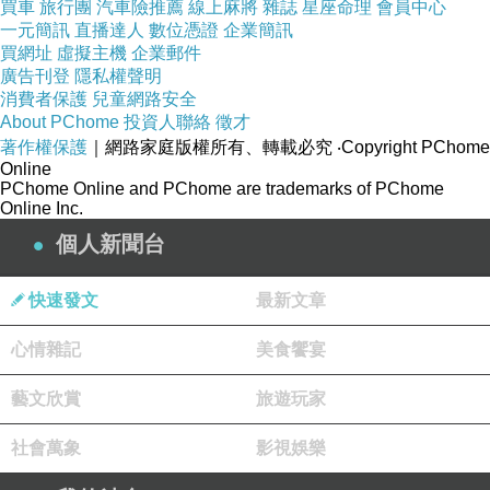
把自己的第一個工作當成是世上最好的工作。
買車
旅行團
汽車險推薦
線上麻將
雜誌
星座命理
會員中心
一元簡訊
直播達人
數位憑證
企業簡訊
買網址
虛擬主機
企業郵件
當認為現有的是最好的工作時，許多神奇的事情
廣告刊登
隱私權聲明
消費者保護
兒童網路安全
將發生，
About PChome
投資人聯絡
徵才
讓我們愈來愈快樂，別人也會因我們而快樂。
著作權保護
｜網路家庭版權所有、轉載必究
‧Copyright PChome
Online
PChome Online and PChome are trademarks of PChome
如果覺得擁有的是世上最好的工作，
Online Inc.
一定會珍惜它，盡全力做好工作，
個人新聞台
當工作表現好之後一定會得到老闆與同仁的讚
許，
快速發文
最新文章
這種從工作來的「正回饋」讓我們快樂而更加喜
心情雜記
美食饗宴
歡工作，
從而培養出一種成功的工作態度，
藝文欣賞
旅遊玩家
不僅把份內工作做好，也會願意幫助別人把工作
社會萬象
影視娛樂
做好，