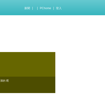
|
|
|
新聞
PChome
登入
 晈潔的 嘿