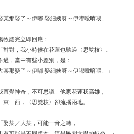
娶某那娶了～伊嘟 娶細姨呀～伊嘟噯唷喂。
楊牧聽完立即回應：
「對對，我小時候在花蓮也聽過〈思雙枝〉。
不過，當中有些小差別，是：
大某那娶了～伊嘟 娶細姨呀～伊嘟噯唷喂。」
我直覺神奇，不可思議。他家花蓮我高雄，
一東一西，〈思雙枝〉卻流播兩地。
「娶某／大某，可能一音之轉，
也有可能是不同版本，這是民間文學的特色。」