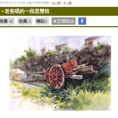
023-03-24 21:14:26| 人氣10,995| 回應0 |
上一篇
|
下一篇
老爸唱的一段思雙枝
推薦
收藏
轉貼
訂閱站台
48
0
0