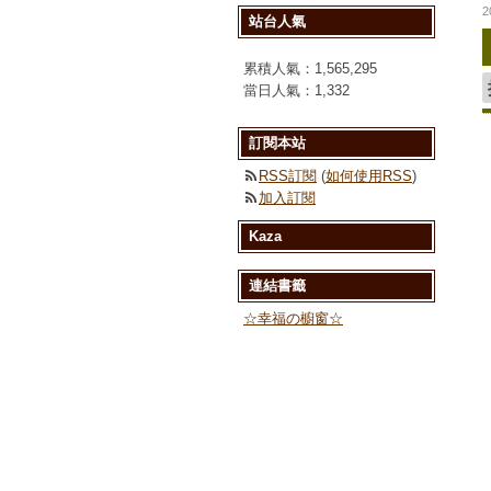
2
站台人氣
累積人氣：
1,565,295
當日人氣：
1,332
訂閱本站
RSS訂閱
(
如何使用RSS
)
加入訂閱
Kaza
連結書籤
☆幸福の櫥窗☆