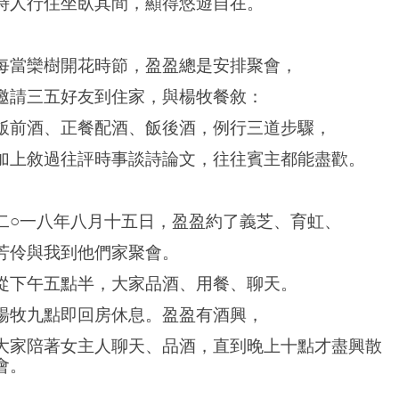
詩人行住坐臥其間，顯得悠遊自在。
每當欒樹開花時節，盈盈總是安排聚會，
邀請三五好友到住家，與楊牧餐敘：
飯前酒、正餐配酒、飯後酒，例行三道步驟，
加上敘過往評時事談詩論文，往往賓主都能盡歡。
二○一八年八月十五日，盈盈約了義芝、育虹、
芳伶與我到他們家聚會。
從下午五點半，大家品酒、用餐、聊天。
楊牧九點即回房休息。盈盈有酒興，
大家陪著女主人聊天、品酒，直到晚上十點才盡興散
會。