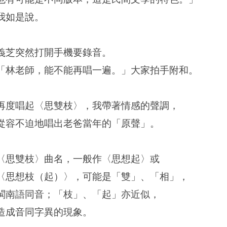
我如是說。
義芝突然打開手機要錄音。
「林老師，能不能再唱一遍。」大家拍手附和。
再度唱起〈思雙枝〉，我帶著情感的聲調，
從容不迫地唱出老爸當年的「原聲」。
〈思雙枝〉曲名，一般作〈思想起〉或
〈思想枝（起）〉，可能是「雙」、「相」，
閩南語同音；「枝」、「起」亦近似，
造成音同字異的現象。