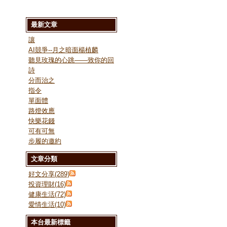
最新文章
讓
AI競爭--月之暗面楊植麟
聽見玫瑰的心跳——致你的回
詩
分而治之
指令
單面體
路燈效應
快樂花錢
可有可無
步履的邀約
文章分類
好文分享(289)
投資理財(16)
健康生活(72)
愛情生活(10)
本台最新標籤