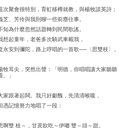
這次聚會很特別，育虹移樽就教，與楊牧談英詩；
義芝、芳伶與我則聊一些前塵往事。
不知為什麼忽然話題轉到民間歌謠。
我想起童年，老爸多次騎武車載我，
從永安到彌陀，路上哼唱的一首歌──〈思雙枝〉。
楊牧耳尖，突然出聲：「明德，你唱唱讓大家聽聽
看。」
大家跟著起鬨。我只好獻醜，先清清喉嚨，
但憑記憶努力地唱了一段：
思啊雙 枝～，甘蔗欲吃～伊嘟 雙～頭～甜。