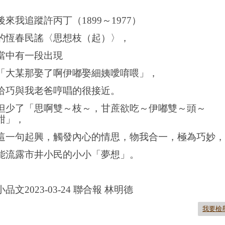
後來我追蹤許丙丁（1899～1977）
的恆春民謠〈思想枝（起）〉，
當中有一段出現
「大某那娶了啊伊嘟娶細姨噯唷喂」，
恰巧與我老爸哼唱的很接近。
但少了「思啊雙～枝～，甘蔗欲吃～伊嘟雙～頭～
甜」，
這一句起興，觸發內心的情思，物我合一，極為巧妙，
能流露市井小民的小小「夢想」。
小品文2023-03-24 聯合報 林明德
我要檢