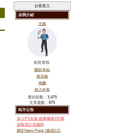
自我介紹
王維
創造實相.
關於本站
留言板
地圖
加入好友
愛的鼓勵：
3,475
文章篇數：
875
站方公告
加入PS女孩 組隊瘋搶2百萬
超取登記送咖啡
綁定Hami Point 1點抵1元