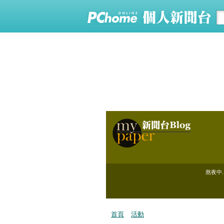
熬夜中..
首頁
活動