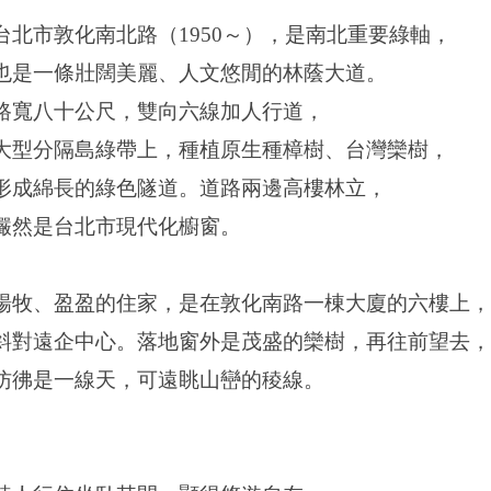
台北市敦化南北路（1950～），是南北重要綠軸，
也是一條壯闊美麗、人文悠閒的林蔭大道。
路寬八十公尺，雙向六線加人行道，
大型分隔島綠帶上，種植原生種樟樹、台灣欒樹，
形成綿長的綠色隧道。道路兩邊高樓林立，
儼然是台北市現代化櫥窗。
楊牧、盈盈的住家，是在敦化南路一棟大廈的六樓上，
斜對遠企中心。落地窗外是茂盛的欒樹，再往前望去，
彷彿是一線天，可遠眺山巒的稜線。