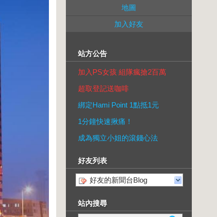
地圖
加入好友
站方公告
加入PS女孩 組隊瘋搶2百萬
超取登記送咖啡
綁定Hami Point 1點抵1元
1分鐘快速揪痛！
成為獨立小姐的滾錢心法
好友列表
好友的新聞台Blog
站內搜尋