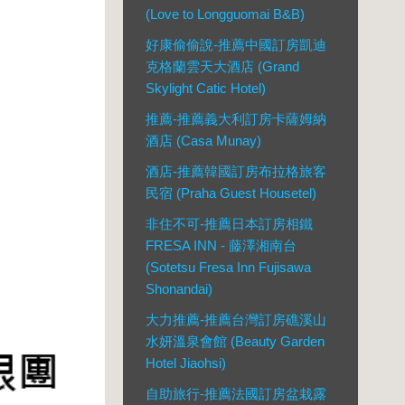
(Love to Longguomai B&B)
好康偷偷說-推薦中國訂房凱迪
克格蘭雲天大酒店 (Grand
Skylight Catic Hotel)
推薦-推薦義大利訂房卡薩姆納
酒店 (Casa Munay)
酒店-推薦韓國訂房布拉格旅客
民宿 (Praha Guest Housetel)
非住不可-推薦日本訂房相鐵
FRESA INN - 藤澤湘南台
(Sotetsu Fresa Inn Fujisawa
Shonandai)
大力推薦-推薦台灣訂房礁溪山
水妍溫泉會館 (Beauty Garden
Hotel Jiaohsi)
自助旅行-推薦法國訂房盆栽露