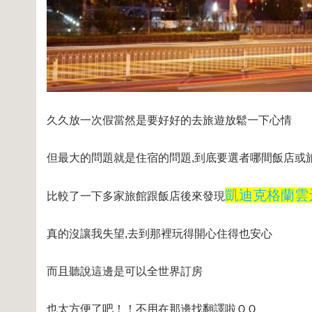
久久放一次假當然是要好好的去旅遊放鬆一下心情
但最大的問題就是住宿的問題,到底要選者哪間飯店或
凱迪克格蘭雲天大酒店
比較了一下多家旅館跟飯店後來發現
真的沒讓我失望,去到那裡玩得開心住得也安心
而且聽說這邊是可以全世界訂房
也太方便了吧！！不用在那邊找翻譯啦ＱＱ