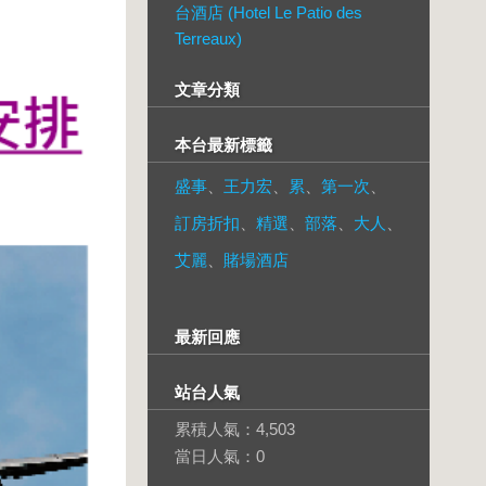
台酒店 (Hotel Le Patio des
Terreaux)
文章分類
本台最新標籤
盛事
、
王力宏
、
累
、
第一次
、
訂房折扣
、
精選
、
部落
、
大人
、
艾麗
、
賭場酒店
最新回應
站台人氣
累積人氣：
4,503
當日人氣：
0