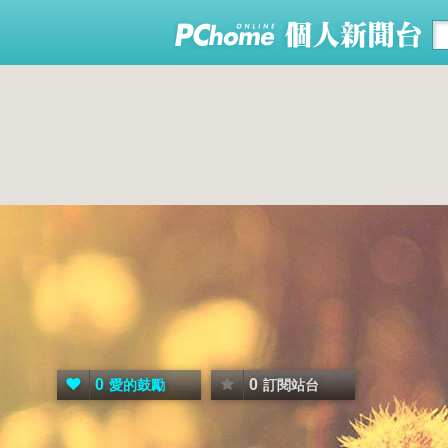
0
0
愛的鼓勵
訂閱站台