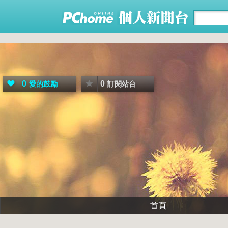
0
0
愛的鼓勵
訂閱站台
首頁