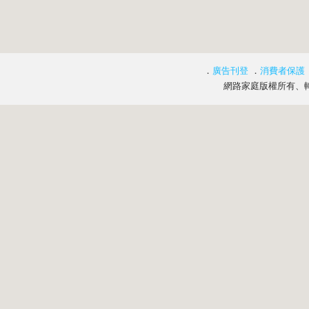
．
廣告刊登
．
消費者保護
網路家庭版權所有、轉載必究 