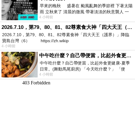
早來的晚秋 盛暑在 颱風亂舞的季節裡 下著太陽
雨 立秋來了 清晨的微風 帶著淡淡的秋意襲人 一
4 小時前
下子 又被赤
2026.7.10，第79、80、81、82尊素食大神「四大天王（護界）」降臨寶島台灣（6）
2026.7.10，第79、80、81、82尊素食神「四大天王（護界）」降臨
寶島台灣（6） https://zh.wikip
4 小時前
中午吃什麼？自己帶便當，比起外食更健康-夏季日常。(舞動馬尾廚房)
中午吃什麼？自己帶便當，比起外食更健康-夏季
日常。(舞動馬尾廚房) 「今天吃什麼？」 「便
4 小時前
當？麵？還是炒飯？」 每天都在選擇