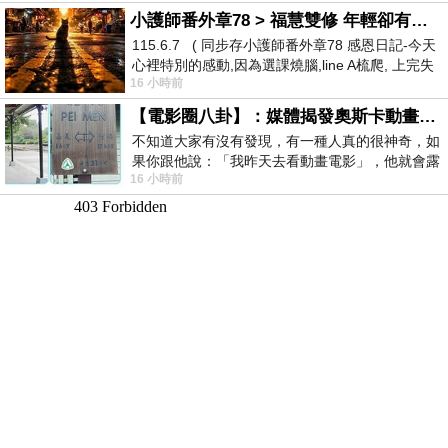
小護師番外章78 > 福慧雙修 年輕卻有個老靈魂 ㄑ金剛經〉podcast
115.6.7 ( 同步存小護師番外章78 感恩日記-今天
心裡特別的感動,因為選課燒腦,line A梳爬, 上完失
16 小時前
智課的她,特來傾
【電影圈八卦】：媒體揭發奧斯卡動畫項目投票醜聞！好萊塢為什麼看不起動畫電影？
不知道大家有沒有發現，有一種人真的很神奇，如
果你跟他說：「我昨天去看動畫電影」，他就會露
16 小時前
出一種慈祥的微笑，然後問你是不是陪小