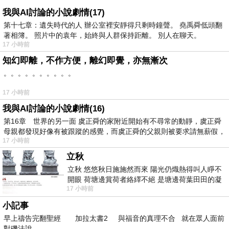
我與AI討論的小說劇情(17)
第十七章：遺失時代的人 辦公室裡安靜得只剩時鐘聲。 堯禹舜低頭翻
著相簿。 照片中的袁年，始終與人群保持距離。 別人在聊天。
17 小時前
知幻即離，不作方便，離幻即覺，亦無漸次
。。。。。。。。。。
17 小時前
我與AI討論的小說劇情(16)
第16章 世界的另一面 虞正舜的家附近開始有不尋常的動靜，虞正舜
母親都發現好像有被跟蹤的感覺，而虞正舜的父親則被要求請無薪假，
17 小時前
立秋
立秋 悠悠秋日施施然而來 陽光仍熾熱得叫人睜不
開眼 荷塘邊賞荷者絡繹不絕 是塘邊荷葉田田的凝
17 小時前
望 風中飄逸的是映日荷花別樣紅
小記事
早上禱告完翻聖經 加拉太書2 與福音的真理不合 就在眾人面前
對磯法說