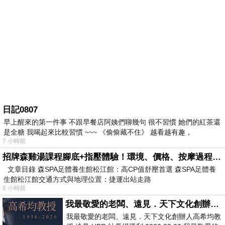
日記0807
早上醒來的第一件事 不跟早餐店阿姨們聊幾句 很不習慣 她們的紅茶還
是全糖 我喝起來比較習慣 ~~~ 《偷偷藏不住》 越看越有趣，
7 小時前
招牌森雞湯課程腳底+指壓體驗！環境、價格、按摩過程全紀錄，森SPA足體養生館松江館最新價格表
文章目錄 森SPA足體養生館松江館：高CP值舒壓首選 森SPA足體養
生館松江館交通方式與地理位置：捷運出站走路
8 小時前
我最敬愛的老闆、遠見．天下文化創辦人高希均教授
我最敬愛的老闆、遠見．天下文化創辦人高希均教