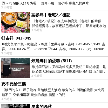
恩～ 打包的人好可憐喔！ 因為不用一個小時 崽崽又搞到水
3 小時前
柒參肆▎老宅2／後記
《老宅2／後記》在去年初寫完《老宅》的時候，
我曾經覺得，故事應該已經結束了。那座老宅在地
3 小時前
震中倒塌，七個人終於離開那片黑暗，
◎吉祥_043~045
■潘文良著作集＞勵益品＞魚雁千里共今緣＞吉祥_043~045 ▽043_吉
祥。2006.03.24.五 23:38:28 ▽044_吉祥。2006.03.25.六 00:00:
3 小時前
炫麗奪目的蛋糕 (5/11)
維托里亞諾，又稱為維克多艾曼紐二世紀念堂，是
位於義大利羅馬威尼斯廣場和卡比托利歐山之間，
3 小時前
用以紀念統一義大利統一後的的第一位國
要不要給三樓
《牆門的灰》 屋子陰冷 留給牆壁去滲透 牆角的灰 倒流的陰影 大火吞
噬不了 空氣瀰漫著 燒焦的虛無 牆壁上的門
3 小時前
早來的晚秋