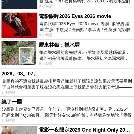
授 遠見 HBR 社長楊瑪利 2026.08.06 我最敬愛的
8 小時前
老闆、遠見．天下文化創辦人高希均教
電影眼眸2026 Eyes 2026 movie
電影眼眸2026 Eyes 2026 movie 導演: 廉智浩 編
劇 主演: 申敏兒 / 金南熙 / 李承勇 / 金英雅 電影眼
9 小時前
眸2026描述攝影師徐珍因遺
羅東林鐵：樂水驛
抵達樂水驛前會先經過5-7號隧道及橫越碼崙溪，
鐵路都是沿著溪畔修建。 樂水驛初名為濁水驛，
9 小時前
但因與臺鐵集集線車站同名，於1953
2026。08。07。
畫圖真的不適合我越畫越排斥看得懂就好了應該是說如果改天需要用到
了自然就會很厲害了現在沒心思在圖上但我還是會努力把它考過———
9 小時前
繞了一圈
沒想到上次寫文已經是一年前了。 更沒想到就這麼走著走著，2026年
已經來到了Q3的8月。 那天和好友You約吃飯，有些難為情地說「覺得
9 小時前
電影一夜限定2026 One Night Only 2026 movie