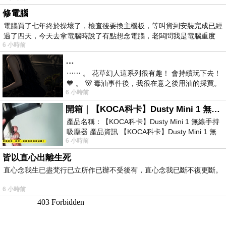
修電腦
電腦買了七年終於操壞了，檢查後要換主機板，等叫貨到安裝完成已經
過了四天，今天去拿電腦時說了有點想念電腦，老闆問我是電腦重度
6 小時前
…
⋯⋯ 。 花草幻人這系列很有趣！ 會持續玩下去！
🧡 。 🐻 毒油事件後，我很在意之後用油的採買。
6 小時前
前天購買了我之前就很愛
開箱｜【KOCA科卡】Dusty Mini 1 無線手持吸塵器
產品名稱：【KOCA科卡】Dusty Mini 1 無線手持
吸塵器 產品資訊 【KOCA科卡】Dusty Mini 1 無
6 小時前
線手持吸塵器評語： 能吸、能吹兼具兩
皆以直心出離生死
直心念我生已盡梵行已立所作已辦不受後有，直心念我已斷不復更斷。
6 小時前