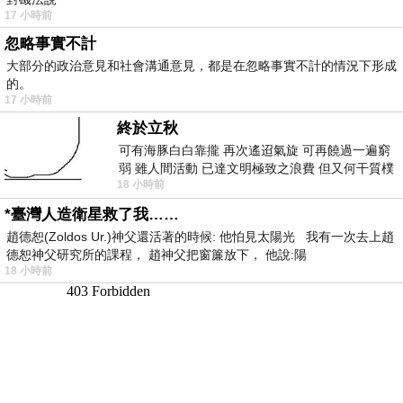
17 小時前
忽略事實不計
大部分的政治意見和社會溝通意見，都是在忽略事實不計的情況下形成
的。
17 小時前
終於立秋
可有海豚白白靠攏 再次遙迢氣旋 可再饒過一遍窮
弱 雖人間活動 已達文明極致之浪費 但又何干質樸
18 小時前
者 只能白白陪葬
*臺灣人造衛星救了我……
趙德恕(Zoldos Ur.)神父還活著的時候: 他怕見太陽光 我有一次去上趙
德恕神父研究所的課程， 趙神父把窗簾放下， 他說:陽
18 小時前