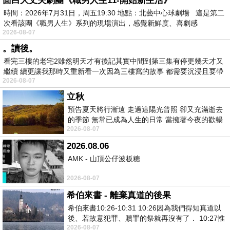
面白大丈夫劇團《職男人生11-開始新生活》
時間：2026年7月31日，周五19:30 地點：北藝中心球劇場 這是第二
次看該團《職男人生》系列的現場演出，感覺新鮮度、喜劇感
2026-08-07
。讀後。
看完三樓的老宅2雖然明天才有後記其實中間到第三集有停更幾天才又
繼續 續更讓我那時又重新看一次因為三樓寫的故事 都需要沉浸且要帶
2026-08-07
有
立秋
預告夏天將行漸遠 走過這陽光普照 卻又充滿逝去
的季節 無常已成為人生的日常 當擁著今夜的歡暢
2026-08-07
舒心 轉眼驟成昨日 而明晨 太陽
2026.08.06
AMK - 山頂公仔波板糖
2026-08-07
希伯來書 - 離棄真道的後果
希伯來書10:26-10:31 10:26因為我們得知真道以
後、若故意犯罪、贖罪的祭就再沒有了． 10:27惟
2026-08-07
有戰懼等候審判和那燒滅眾敵人的烈火