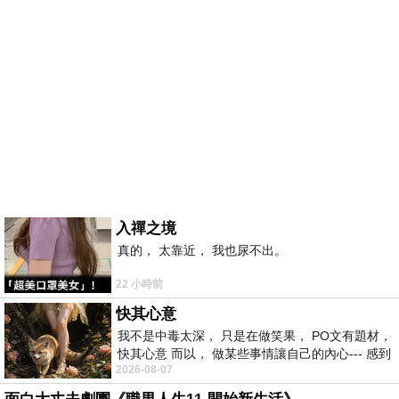
入禪之境
真的， 太靠近， 我也尿不出。
22 小時前
快其心意
我不是中毒太深， 只是在做笑果， PO文有題材，
快其心意 而以， 做某些事情讓自己的內心--- 感到
2026-08-07
愉快。