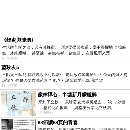
《蜂蜜與漣漪》
生活的苦悶之處，必有其蜂蜜。 你說要學習蜜獾，毫不畏懼地 直搗蜂
窩，才能親嚐。 甚至練一身鐵布衫、金鐘罩， 在暴風雨來襲
18 小時前
藍玫友5
三師兄三師兄 你昨晚說不可以殺生 要我放過蟑螂給生路 今天的燉大肉
怎辦？ 你是否要虔誠茹素？ 蛤？別說師妹愛記仇 我希望
18 小時前
歲律禪心 - 半塘新月朦朧醉
來到了立秋 ， 意味著夏天即將過去 ， 秋 ，揪也
， 物於此而揪歛 ， 與格友分享此立秋聯。
18 小時前
88節讀88頁的青春
說真格的，如果我要寫我的情史，可能會高潮迭起