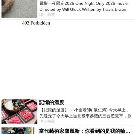
電影一夜限定2026 One Night Only 2026 movie
Directed by Will Gluck Written by Travis Braun
10 小時前
Starring Monica Barbaro
記憶的溫度
【記憶的溫度】～ 小金老師( 嚴仁鴻) 今天早上，
先送走了今天早上從北投來參觀的三台遊覽車，原
10 小時前
以為展場已經差不多要安靜下來，卻發
當代藝術家盧嵐新：你看到的是我的輪廓，還是你的故事？——藏在藍色裡的希望與光