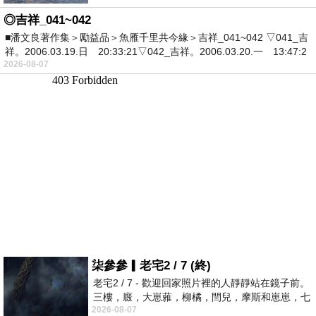
◎吉祥_041~042
■潘文良著作集＞勵益品＞魚雁千里共今緣＞吉祥_041~042 ▽041_吉
祥。2006.03.19.日 20:33:21▽042_吉祥。2006.03.20.一 13:47:2
2026-08-07
柒參參▎老宅2 / 7 (終)
老宅2 / 7 - 歡迎回家照片裡的人靜靜站在鏡子前。
三樓，廄，大崽蕥，柳橘，閆兒，摩斯和崽崽，七
2026-08-07
個人整整齊齊地站在鏡框之外，如同