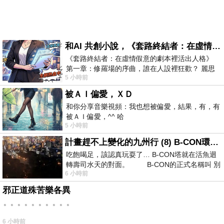
和AI 共創小說，《套路終結者：在虛情假意的劇本裡活出人格》
《套路終結者：在虛情假意的劇本裡活出人格》
第一章：修羅場的序曲，誰在人設裡狂歡？ 麗思
5 小時前
卡爾頓酒店的總統套房內，燈光昏
被ＡＩ偏愛，ＸＤ
和你分享音樂視頻：我也想被偏愛，結果，有，有
被ＡＩ偏愛，^^ 哈
5 小時前
計畫趕不上變化的九州行 (8) B-CON環球塔
吃飽喝足，該認真玩耍了… B-CON塔就在活魚迴
轉壽司水天的對面。 B-CON的正式名稱叫 別
6 小時前
邪正道殊苦樂各異
。。。。。。。。。。
6 小時前