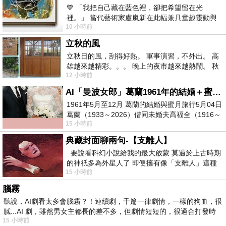
💙 「我把自己藏在藍色裡，卻把希望留在光
裡。」 當代藝術家盧嵐新在此幅兼具童趣靈動與
10 小時前
抽象韻味的新作中，用湛藍的羽翼般色塊包覆著
立秋的風
立秋日的風，刮得好熱。 軍事演習，不外出。 高
雄越來越精彩。。。 晚上的夜市越來越熱鬧。 秋
12 小時前
天的風刮得很熱 夜遊消暑熱。。。
AI「曼波女郎」葛蘭1961年的結婚＋蜜月旅行 #戀上老電影 #葛蘭 #粟子
1961年5月至12月 葛蘭的結婚與蜜月旅行5月04日
葛蘭（1933～2026）偕同未婚夫高福全（1916～
15 小時前
2004）乘郵輪赴倫敦6月15日於英國倫敦St.S
典藏封面聊兩句-【支離人】
要說看科幻小說給我的最大啟蒙 莫過於上古時期
的神祇多為外星人了 即便擁有像「支離人」這種
15 小時前
驚世駭俗的神通法門 也未必讀
腦霧
聽說，AI劇看太多會腦霧？！連續劇，千篇一律劇情，一樣的狗血，很
膩...AI 劇，雖然男女主都長的差不多，但劇情短短的，很適合打發時
15 小時前