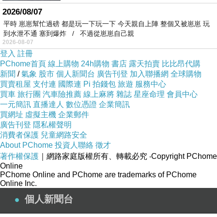
2026/08/07
平時 崽崽幫忙過磅 都是玩一下玩一下 今天親自上陣 整個又被崽崽 玩
到水泄不通 塞到爆炸 / 不過從崽崽自己親
2026-08-07
登入
註冊
PChome首頁
線上購物
24h購物
書店
露天拍賣
比比昂代購
新聞
/
氣象
股市
個人新聞台
廣告刊登
加入聯播網
全球購物
買賣租屋
支付連
國際連
Pi 拍錢包
旅遊
服務中心
買車
旅行團
汽車險推薦
線上麻將
雜誌
星座命理
會員中心
一元簡訊
直播達人
數位憑證
企業簡訊
買網址
虛擬主機
企業郵件
廣告刊登
隱私權聲明
消費者保護
兒童網路安全
About PChome
投資人聯絡
徵才
著作權保護
｜網路家庭版權所有、轉載必究
‧Copyright PChome
Online
PChome Online and PChome are trademarks of PChome
Online Inc.
個人新聞台