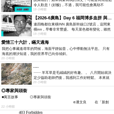
令人歎息！(好酸)，不過，我可能也會萬劫不
19 小時前
復...，每天跪鍵盤還是被判了花心的罪
【2026-6廣島】Day 6 福岡博多血拼 與機場接送少年司機深夜對談
連四晚都住東橫INN 廣島新幹線口2號店，這間東
橫inn，早餐非常豐盛。 每天菜色都有變化，雖然
19 小時前
看到工作人員拿出料理包加熱，但
愛情三十六計，瞞天過海
我把心事藏進尋常的問候，海面平靜如昔，心中悸動無法平息。 只有
海底的潮汐知道，我的世界早已向你傾斜。
20 小時前
….
⋯⋯ 羊耳草是毛絨絨的好有趣。 。 八月開始就決
定少協助老師們後，我感到工作好輕鬆。 本來就
20 小時前
不是我的工作啊。 真
◎專家與頭銜
■寓言故事 ◎專家與頭銜
⊕潘文良 在「新創
22 小時前
之谷」裡——