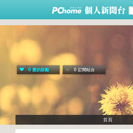
0
0
愛的鼓勵
訂閱站台
首頁