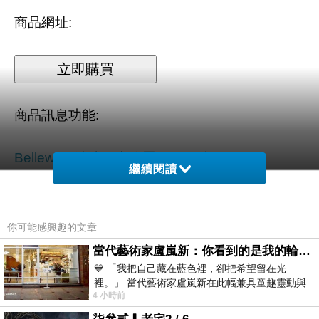
商品網址
:
商品訊息功能
:
Bellewear法式風尚胸罩最終回饋
繼續閱讀
商品訊息描述
:
你可能感興趣的文章
當代藝術家盧嵐新：你看到的是我的輪廓，還是你的故事？——藏在藍色裡的希望與光
💙 「我把自己藏在藍色裡，卻把希望留在光
裡。」 當代藝術家盧嵐新在此幅兼具童趣靈動與
4 小時前
抽象韻味的新作中，用湛藍的羽翼般色塊包覆著