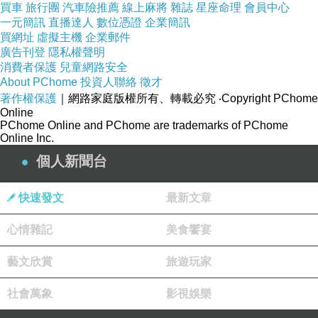
買車
旅行團
汽車險推薦
線上麻將
雜誌
星座命理
會員中心
一元簡訊
直播達人
數位憑證
企業簡訊
http://vbtrax.com/track/clicks/1615/c627c2bf98
買網址
虛擬主機
企業郵件
廣告刊登
0628d7ff9cbd2e8d2b891473624cc972e8f0ab4
隱私權聲明
消費者保護
兒童網路安全
16db3036601?subid_1=&subid_2=&subid_3=
About PChome
投資人聯絡
徵才
著作權保護
｜網路家庭版權所有、轉載必究
‧Copyright PChome
Online
森森,森森購物台,森森購物網,森森壽喜燒,森森親
PChome Online and PChome are trademarks of PChome
子台,森森客服電話,森森百貨
Online Inc.
個人新聞台
本站圖文皆引用自森森購物台,圖文所有權皆為原
快速發文
最新文章
所有權人所有,
心情雜記
美食饗宴
Bellewear法式風尚胸罩最終回饋
藝文欣賞
旅遊玩家
商品訊息簡述
:
社會萬象
影視娛樂
⊕★頂級蕾絲，精緻蠶絲