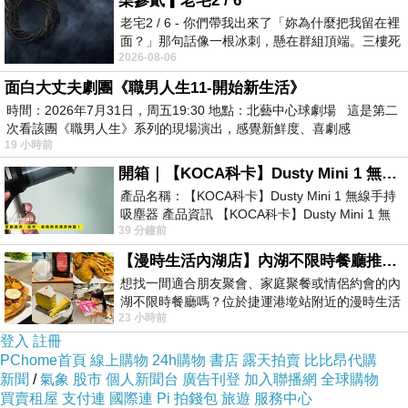
柒參貳▎老宅2 / 6
老宅2 / 6 - 你們帶我出來了「妳為什麼把我留在裡
面？」那句話像一根冰刺，懸在群組頂端。三樓死
2026-08-06
死盯著照片裡的人。那個人確實站在
面白大丈夫劇團《職男人生11-開始新生活》
時間：2026年7月31日，周五19:30 地點：北藝中心球劇場 這是第二
次看該團《職男人生》系列的現場演出，感覺新鮮度、喜劇感
19 小時前
開箱｜【KOCA科卡】Dusty Mini 1 無線手持吸塵器
產品名稱：【KOCA科卡】Dusty Mini 1 無線手持
吸塵器 產品資訊 【KOCA科卡】Dusty Mini 1 無
39 分鐘前
線手持吸塵器評語： 能吸、能吹兼具兩
【漫時生活內湖店】內湖不限時餐廳推薦｜捷運港墘站美食，聚餐、約會、家庭聚會首選，正餐甜點一次滿足
想找一間適合朋友聚會、家庭聚餐或情侶約會的內
湖不限時餐廳嗎？位於捷運港墘站附近的漫時生活
23 小時前
內湖店，從捷運站步行約4分鐘即可抵
登入
註冊
PChome首頁
線上購物
24h購物
書店
露天拍賣
比比昂代購
新聞
/
氣象
股市
個人新聞台
廣告刊登
加入聯播網
全球購物
森森網站網址
買賣租屋
支付連
國際連
Pi 拍錢包
旅遊
服務中心