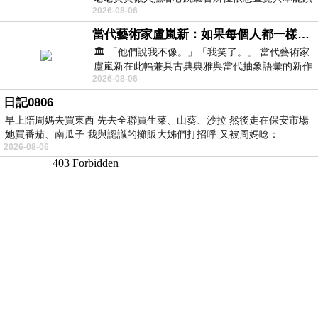
2026-08-06
向裂隙的亮處探索另一個心聲另一個共鳴的
當代藝術家盧嵐新：如果每個人都一樣，這世界該有多無聊？
🏛️ 「他們說我不像。」「我笑了。」 當代藝術家
盧嵐新在此幅兼具古典典雅與當代抽象語彙的新作
2026-08-06
中，以沈靜的藍色空間為背景，描繪了
日記0806
早上陪周媽去買東西 先去全聯買生菜、山葵、沙拉 然後走在保安市場
她買番茄、南瓜子 我與認識的攤販大姊們打招呼 又被周媽唸：
2026-08-06