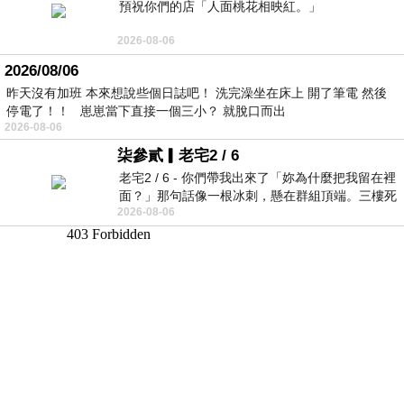
預祝你們的店「人面桃花相映紅。」
2026-08-06
2026/08/06
昨天沒有加班 本來想說些個日誌吧！ 洗完澡坐在床上 開了筆電 然後
停電了！！ 崽崽當下直接一個三小？ 就脫口而出
2026-08-06
柒參貳▎老宅2 / 6
老宅2 / 6 - 你們帶我出來了「妳為什麼把我留在裡
面？」那句話像一根冰刺，懸在群組頂端。三樓死
2026-08-06
死盯著照片裡的人。那個人確實站在