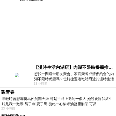
【漫時生活內湖店】內湖不限時餐廳推薦｜捷運港墘站美食，聚餐、約會、家庭聚會首選，正餐甜點一次滿足
想找一間適合朋友聚會、家庭聚餐或情侶約會的內
湖不限時餐廳嗎？位於捷運港墘站附近的漫時生活
23 小時前
內湖店，從捷運站步行約4分鐘即可抵
致青春
年輕時曾想著騎馬仗劍闖天涯 可是半路上遇到一個人 她說要許我終生
於是我一激動 當了劍 賣了馬 從此一心柴米油鹽醬醋茶 可當
23 小時前