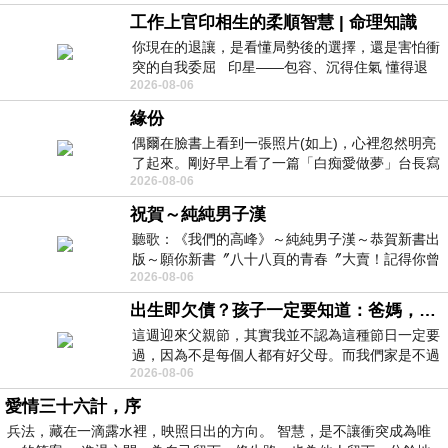
工作上官印相生的柔順智慧 | 命理知識
你現在的退讓，是看懂局勢後的選擇，還是害怕衝
突的自我委屈 印星——包容、沉得住氣 懂得退
2026-08-06
一步觀察，不會
緣份
偶爾在臉書上看到一張照片(如上)，心裡忽然明亮
了起來。剛好早上看了一篇「白痴愛做夢」台長寫
2026-08-06
的貼文，在回顧年輕時瘋狂愛上
祝賀～純純男子漢
聽歌：《我們的高峰》～純純男子漢～恭賀新書出
版～願你新書〞八十八頁的青春〞大賣！記得你曾
2026-08-06
經在我的版留言…「好讚的圖^^感覺大家
出生即欠債？孩子一定要知道：爸媽，其實我不欠你們
這週迎來父親節，其實我並不認為這種節日一定要
過，因為不是每個人都有好父母。而我們家是不過
2026-08-06
節的，平時也沒什麼儀式感，生活趨近冷
愛情三十六計，序
兵法，藏在一滴露水裡，映照日出的方向。 智慧，是不讓衝突成為唯