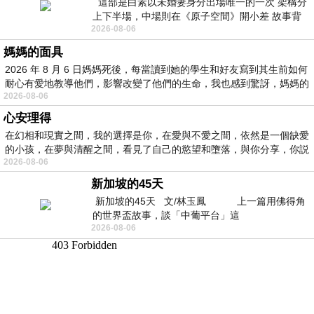
這部是白素以未婚妻身分出場唯一的一次 架構分
上下半場，中場則在《原子空間》開小差 故事背
2026-08-06
景影射西藏境外流亡 地下組織
媽媽的面具
2026 年 8 月 6 日媽媽死後，每當讀到她的學生和好友寫到其生前如何
耐心有愛地教導他們，影響改變了他們的生命，我也感到驚訝，媽媽的
2026-08-06
心安理得
在幻相和現實之間，我的選擇是你，在愛與不愛之間，依然是一個缺愛
的小孩，在夢與清醒之間，看見了自己的慾望和墮落，與你分享，你説
2026-08-06
新加坡的45天
新加坡的45天 文/林玉鳳 上一篇用佛得角
的世界盃故事，談「中葡平台」這
2026-08-06