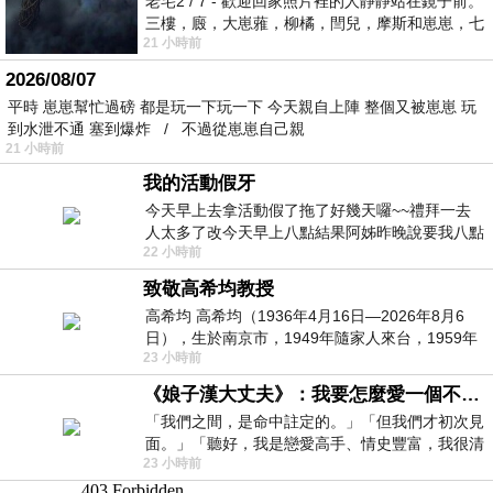
老宅2 / 7 - 歡迎回家照片裡的人靜靜站在鏡子前。
三樓，廄，大崽蕥，柳橘，閆兒，摩斯和崽崽，七
21 小時前
個人整整齊齊地站在鏡框之外，如同
2026/08/07
平時 崽崽幫忙過磅 都是玩一下玩一下 今天親自上陣 整個又被崽崽 玩
到水泄不通 塞到爆炸 / 不過從崽崽自己親
21 小時前
我的活動假牙
今天早上去拿活動假了拖了好幾天囉~~禮拜一去
人太多了改今天早上八點結果阿姊昨晚說要我八點
22 小時前
去西螺農會~回到莿桐都8點半多了
致敬高希均教授
高希均 高希均（1936年4月16日—2026年8月6
日），生於南京市，1949年隨家人來台，1959年
23 小時前
赴美深造並取得經濟發展博士學位。曾任
《娘子漢大丈夫》：我要怎麼愛一個不存在的人？
「我們之間，是命中註定的。」「但我們才初次見
面。」「聽好，我是戀愛高手、情史豐富，我很清
23 小時前
楚這種感覺，你我之間的那種感覺，現