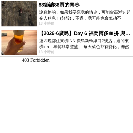
88節讀88頁的青春
說真格的，如果我要寫我的情史，可能會高潮迭起
令人歎息！(好酸)，不過，我可能也會萬劫不
13 小時前
復...，每天跪鍵盤還是被判了花心的罪
【2026-6廣島】Day 6 福岡博多血拼 與機場接送少年司機深夜對談
連四晚都住東橫INN 廣島新幹線口2號店，這間東
橫inn，早餐非常豐盛。 每天菜色都有變化，雖然
13 小時前
看到工作人員拿出料理包加熱，但