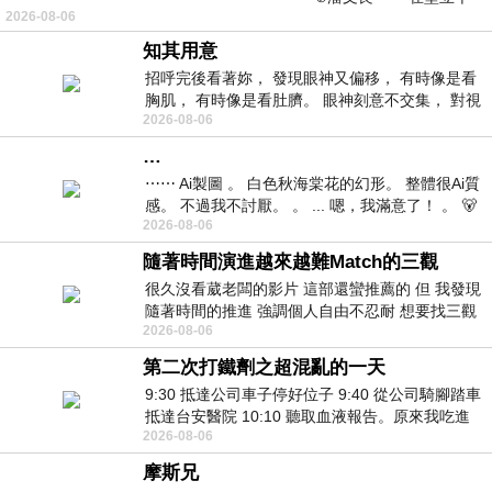
2026-08-06
仞的懸崖上，有一座遮天蔽
知其用意
招呼完後看著妳， 發現眼神又偏移， 有時像是看
胸肌， 有時像是看肚臍。 眼神刻意不交集， 對視
2026-08-06
視線不對齊， 讓我很難不
…
⋯⋯ Ai製圖 。 白色秋海棠花的幻形。 整體很Ai質
感。 不過我不討厭。 。 ... 嗯，我滿意了！ 。 🐻
2026-08-06
昨中
隨著時間演進越來越難Match的三觀
很久沒看葳老闆的影片 這部還蠻推薦的 但 我發現
隨著時間的推進 強調個人自由不忍耐 想要找三觀
2026-08-06
接近的不要說對象 連朋友都超
第二次打鐵劑之超混亂的一天
9:30 抵達公司車子停好位子 9:40 從公司騎腳踏車
抵達台安醫院 10:10 聽取血液報告。原來我吃進
2026-08-06
去的 B12 彌可保並非沒有吸收而是超
摩斯兄