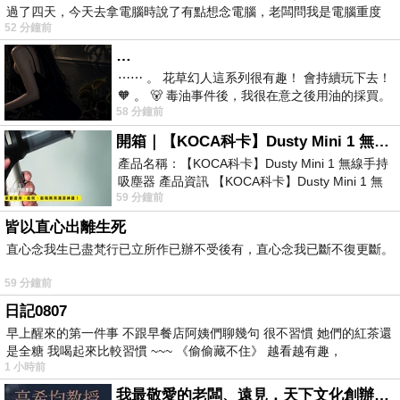
過了四天，今天去拿電腦時說了有點想念電腦，老闆問我是電腦重度
52 分鐘前
…
⋯⋯ 。 花草幻人這系列很有趣！ 會持續玩下去！
🧡 。 🐻 毒油事件後，我很在意之後用油的採買。
58 分鐘前
前天購買了我之前就很愛
開箱｜【KOCA科卡】Dusty Mini 1 無線手持吸塵器
產品名稱：【KOCA科卡】Dusty Mini 1 無線手持
吸塵器 產品資訊 【KOCA科卡】Dusty Mini 1 無
59 分鐘前
線手持吸塵器評語： 能吸、能吹兼具兩
皆以直心出離生死
直心念我生已盡梵行已立所作已辦不受後有，直心念我已斷不復更斷。
59 分鐘前
日記0807
早上醒來的第一件事 不跟早餐店阿姨們聊幾句 很不習慣 她們的紅茶還
是全糖 我喝起來比較習慣 ~~~ 《偷偷藏不住》 越看越有趣，
1 小時前
我最敬愛的老闆、遠見．天下文化創辦人高希均教授