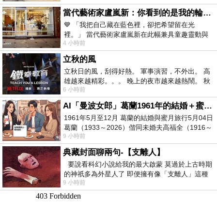
當代藝術家盧嵐新：你看到的是我的輪廓，還是你的故事？——藏在藍色裡的希望與光
💙 「我把自己藏在藍色裡，卻把希望留在光
裡。」 當代藝術家盧嵐新在此幅兼具童趣靈動與
4 小時前
抽象韻味的新作中，用湛藍的羽翼般色塊包覆著
立秋的風
立秋日的風，刮得好熱。 軍事演習，不外出。 高
雄越來越精彩。。。 晚上的夜市越來越熱鬧。 秋
6 小時前
天的風刮得很熱 夜遊消暑熱。。。
AI「曼波女郎」葛蘭1961年的結婚＋蜜月旅行 #戀上老電影 #葛蘭 #粟子
1961年5月至12月 葛蘭的結婚與蜜月旅行5月04日
葛蘭（1933～2026）偕同未婚夫高福全（1916～
9 小時前
2004）乘郵輪赴倫敦6月15日於英國倫敦St.S
典藏封面聊兩句-【支離人】
要說看科幻小說給我的最大啟蒙 莫過於上古時期
的神祇多為外星人了 即便擁有像「支離人」這種
9 小時前
驚世駭俗的神通法門 也未必讀