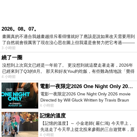
2026。08。07。
畫圖真的不適合我越畫越排斥看得懂就好了應該是說如果改天需要用到
了自然就會很厲害了現在沒心思在圖上但我還是會努力把它考過———
3 小時前
繞了一圈
沒想到上次寫文已經是一年前了。 更沒想到就這麼走著走著，2026年
已經來到了Q3的8月。 那天和好友You約吃飯，有些難為情地說「覺得
4 小時前
電影一夜限定2026 One Night Only 2026 movie
電影一夜限定2026 One Night Only 2026 movie
Directed by Will Gluck Written by Travis Braun
4 小時前
Starring Monica Barbaro
記憶的溫度
【記憶的溫度】～ 小金老師( 嚴仁鴻) 今天早上，
先送走了今天早上從北投來參觀的三台遊覽車，原
4 小時前
以為展場已經差不多要安靜下來，卻發