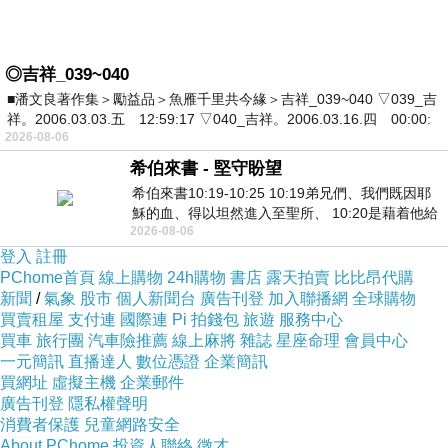
◎吉祥_039~040
■潘文良著作集＞勵益品＞魚雁千里共今緣＞吉祥_039~040 ▽039_吉
祥。2006.03.03.五 12:59:17 ▽040_吉祥。2006.03.16.四 00:00:
2026-08-06
希伯來書 - 堅守盼望
希伯來書10:19-10:25 10:19弟兄們、我們既因耶
穌的血、得以坦然進入至聖所、 10:20是藉着他給
2026-08-06
我們開了一條又新又活的路從幔子經過
登入
註冊
PChome首頁
線上購物
24h購物
書店
露天拍賣
比比昂代購
新聞
/
氣象
股市
個人新聞台
廣告刊登
加入聯播網
全球購物
買賣租屋
支付連
國際連
Pi 拍錢包
旅遊
服務中心
買車
旅行團
汽車險推薦
線上麻將
雜誌
星座命理
會員中心
一元簡訊
直播達人
數位憑證
企業簡訊
買網址
虛擬主機
企業郵件
廣告刊登
隱私權聲明
消費者保護
兒童網路安全
About PChome
投資人聯絡
徵才