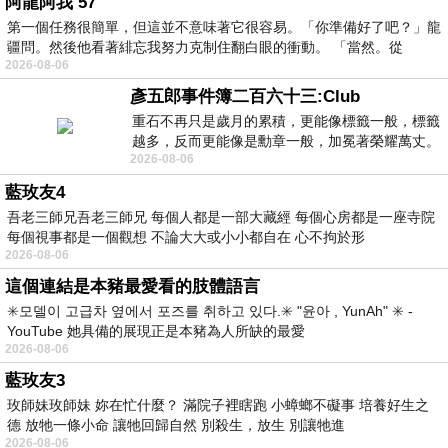
阿龍阿我 57
第一個任務很簡單，但這並不意味著它很容易。「你準備好了吧？」龍
疆問。然後他看著緋忘我努力克制住翻白眼的衝動。 「當然。從
2026-08-06
彥五郎事件簿二百六十三:Club
重石不再只是歲月的累積，更能像標籤一般，標籤
越多，反而更能像是勳章一般，加冕著榮耀萬丈。
2026-08-06
習慣一如縱容，成了再難輕輕放下的罪證
藍玫友4
吾老三師兄吾老三師兄 每個人都是一部大藏經 每個心房都是一座寺院
每個視事都是一個觀想 不論大大或小小都自在 心不拘於形
2026-08-06
這個連結是本豬最愛看的肢體語言
✳️모델이 고급차 옆에서 포즈를 취하고 있다.✳️ "윤아 , YunAh" ✳️ -
YouTube 她具備的展現正是本豬為人所缺的最愛
2026-08-06
藍玫友3
玫師妹玫師妹 妳在忙什麼？ 滿院子裡瞎跑 小蟑螂不礙事 培養好生之
德 放牠一條小命 讓牠回歸自然 別殺生，放生 別讓牠進
2026-08-06