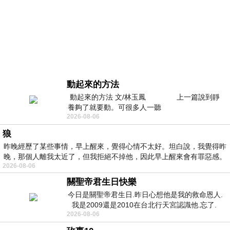
動起來的方法
動起來的方法 文/林玉鳳 上一篇說到靜
養夠了就要動。可很多人一聽
2026-08-06
狼
昨晚經歷了某些事情，早上醒來，覺得心情不太好。坦白說，我覺得昨
晚，那個人離我太近了，但我拒絕不掉他，因此早上醒來會有罪惡感。
2026-08-06
關聖帝君生日快樂
今日是關聖帝君生日.昨日心想他是我的救命恩人.
我是2009還是2010在台北行天宮認識他.忘了.
2026-08-06
一個奇摩交友的網友學