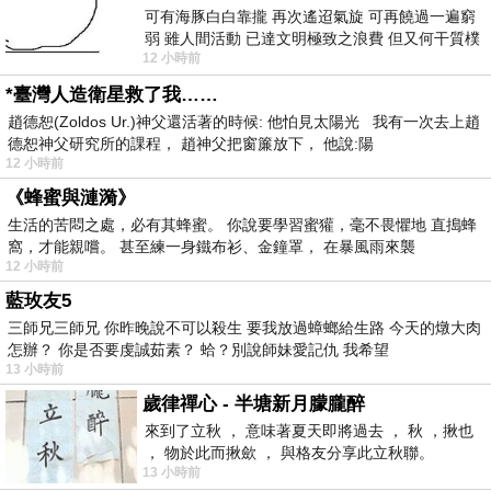
可有海豚白白靠攏 再次遙迢氣旋 可再饒過一遍窮
弱 雖人間活動 已達文明極致之浪費 但又何干質樸
12 小時前
者 只能白白陪葬
*臺灣人造衛星救了我……
趙德恕(Zoldos Ur.)神父還活著的時候: 他怕見太陽光 我有一次去上趙
德恕神父研究所的課程， 趙神父把窗簾放下， 他說:陽
12 小時前
《蜂蜜與漣漪》
生活的苦悶之處，必有其蜂蜜。 你說要學習蜜獾，毫不畏懼地 直搗蜂
窩，才能親嚐。 甚至練一身鐵布衫、金鐘罩， 在暴風雨來襲
12 小時前
藍玫友5
三師兄三師兄 你昨晚說不可以殺生 要我放過蟑螂給生路 今天的燉大肉
怎辦？ 你是否要虔誠茹素？ 蛤？別說師妹愛記仇 我希望
13 小時前
歲律禪心 - 半塘新月朦朧醉
來到了立秋 ， 意味著夏天即將過去 ， 秋 ，揪也
， 物於此而揪歛 ， 與格友分享此立秋聯。
13 小時前