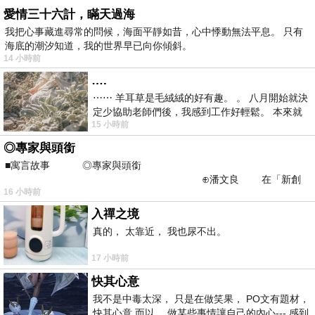
愛情三十六計，瞞天過海
我把心事藏進尋常的問候，海面平靜如昔，心中悸動無法平息。 只有
海底的潮汐知道，我的世界早已向你傾斜。
14 小時前
….
⋯⋯ 羊耳草是毛絨絨的好有趣。 。 八月開始就決
定少協助老師們後，我感到工作好輕鬆。 本來就
15 小時前
不是我的工作啊。 真
◎專家與頭銜
■寓言故事 ◎專家與頭銜
⊕潘文良 在「新創
16 小時前
之谷」裡——
入禪之境
真的， 太靠近， 我也尿不出。
17 小時前
快其心意
我不是中毒太深， 只是在做笑果， PO文有題材，
快其心意 而以， 做某些事情讓自己的內心--- 感到