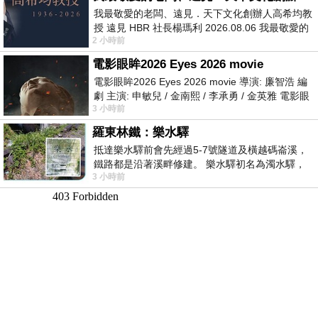
我最敬愛的老闆、遠見．天下文化創辦人高希均教
授 遠見 HBR 社長楊瑪利 2026.08.06 我最敬愛的
2 小時前
老闆、遠見．天下文化創辦人高希均教
電影眼眸2026 Eyes 2026 movie
電影眼眸2026 Eyes 2026 movie 導演: 廉智浩 編
劇 主演: 申敏兒 / 金南熙 / 李承勇 / 金英雅 電影眼
3 小時前
眸2026描述攝影師徐珍因遺
羅東林鐵：樂水驛
抵達樂水驛前會先經過5-7號隧道及橫越碼崙溪，
鐵路都是沿著溪畔修建。 樂水驛初名為濁水驛，
3 小時前
但因與臺鐵集集線車站同名，於1953