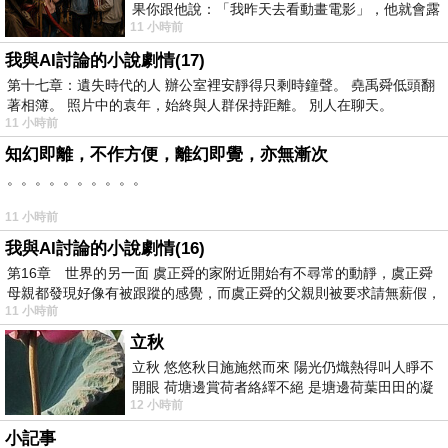
果你跟他說：「我昨天去看動畫電影」，他就會露
11 小時前
出一種慈祥的微笑，然後問你是不是陪小
我與AI討論的小說劇情(17)
第十七章：遺失時代的人 辦公室裡安靜得只剩時鐘聲。 堯禹舜低頭翻
著相簿。 照片中的袁年，始終與人群保持距離。 別人在聊天。
11 小時前
知幻即離，不作方便，離幻即覺，亦無漸次
。。。。。。。。。。
11 小時前
我與AI討論的小說劇情(16)
第16章 世界的另一面 虞正舜的家附近開始有不尋常的動靜，虞正舜
母親都發現好像有被跟蹤的感覺，而虞正舜的父親則被要求請無薪假，
11 小時前
立秋
立秋 悠悠秋日施施然而來 陽光仍熾熱得叫人睜不
開眼 荷塘邊賞荷者絡繹不絕 是塘邊荷葉田田的凝
12 小時前
望 風中飄逸的是映日荷花別樣紅
小記事