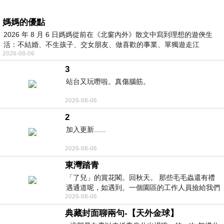
媽媽的優點
2026 年 8 月 6 日媽媽從前在《北窗內外》散文中寫到理想的遊俠生
活：不結婚、不生孩子、交女朋友、做喜歡的事業、單獨遊走江
2026-08-06
湖⋯⋯，
3
站台又玩嘢啦。真傷腦筋。
2026-08-06
2
加入更新......
2026-08-06
東灣踏青
「了兒」的賞花閣。回秋天。 那些毛毛蟲還有禮
遇通道呢，如遇到。一個園區的工作人員撿給我們
2026-08-06
細賞。
典藏封面聊兩句-【天外金球】