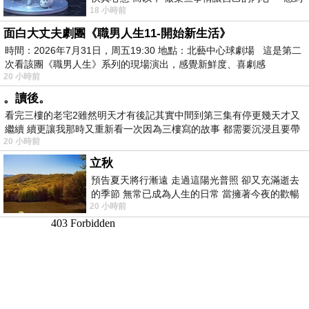
18 小時前
愉快。
面白大丈夫劇團《職男人生11-開始新生活》
時間：2026年7月31日，周五19:30 地點：北藝中心球劇場 這是第二
次看該團《職男人生》系列的現場演出，感覺新鮮度、喜劇感
20 小時前
。讀後。
看完三樓的老宅2雖然明天才有後記其實中間到第三集有停更幾天才又
繼續 續更讓我那時又重新看一次因為三樓寫的故事 都需要沉浸且要帶
20 小時前
有
立秋
預告夏天將行漸遠 走過這陽光普照 卻又充滿逝去
的季節 無常已成為人生的日常 當擁著今夜的歡暢
20 小時前
舒心 轉眼驟成昨日 而明晨 太陽