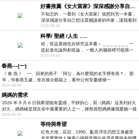
好書推薦《女大當家》深深感謝分享自己想法震撼讀者的作家，讓我看到不同樣貌的家庭！
不知怎的，一看到《女大當家》就想到另一本書，
深深感謝分享自己想法震撼讀者的作家，讓我看到
2026-08-06
不同樣貌的家庭！ 《女大
科學/ 聖經 /人生 .....
哈，怪盜基德也在研究這本書～ _ _ _ _ _ _ _ 一
提起進化論與創造論， 一般人的腦袋裡可能第一
2026-08-06
時間就有「 進化論很科
春燕---(一)
《 春 燕 》 一、回來的燕子 「阿公，為什麼我的名字裡有燕？」 那
年，何春燕五歲，坐在後台戲箱上，看外公何安慶縫補一
2026-08-06
媽媽的需求
2026 年 8 月 6 日我希望能有靈感，平靜的心，寫《媽媽》這系列好久
好久，媽媽確是我生命中最重要的人之一，雖然很想媽媽像我愛她一樣
2026-08-06
等待與希望
紅色大地，莊喆，1990。亂世浮生仍想立身處世
老老實實做人撫著心跳聽音辨位依憑直覺與本能鑽