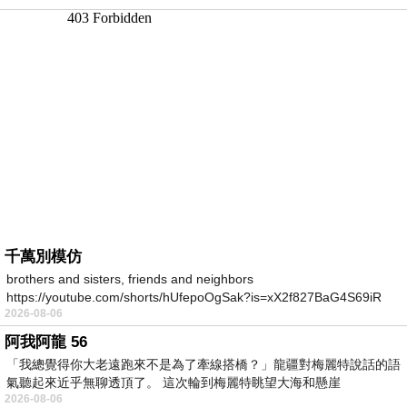
千萬別模仿
brothers and sisters, friends and neighbors
https://youtube.com/shorts/hUfepoOgSak?is=xX2f827BaG4S69iR
2026-08-06
https
阿我阿龍 56
「我總覺得你大老遠跑來不是為了牽線搭橋？」龍疆對梅麗特說話的語
氣聽起來近乎無聊透頂了。 這次輪到梅麗特眺望大海和懸崖
2026-08-06