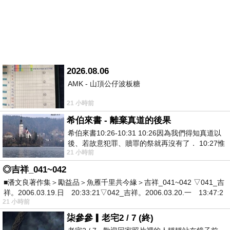
2026.08.06
AMK - 山頂公仔波板糖
21 小時前
希伯來書 - 離棄真道的後果
希伯來書10:26-10:31 10:26因為我們得知真道以
後、若故意犯罪、贖罪的祭就再沒有了． 10:27惟
21 小時前
有戰懼等候審判和那燒滅眾敵人的烈火
◎吉祥_041~042
■潘文良著作集＞勵益品＞魚雁千里共今緣＞吉祥_041~042 ▽041_吉
祥。2006.03.19.日 20:33:21▽042_吉祥。2006.03.20.一 13:47:2
21 小時前
柒參參▎老宅2 / 7 (終)