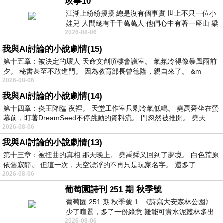
玫事10
江湖上紛紛擾擾 總是沒有個事實 世上不只一位小
娃兒 人間總有千千萬萬人 他們心中有著一座山 梁
2026-08-06
山佛山泰華衡恆嵩 一山之高
我與AI討論的小說劇情(15)
第十五章：被決定的壞人 天命文創頂樓會議室。 氣氛冷得像暴風雨前
夕。 秘書甚至不敢進門。 因為教育部長曾德隆，親自來了。 &m
2026-08-06
我與AI討論的小說劇情(14)
第十四章：炎王降臨 夜裡。 天堂工作室只剩冷氣低鳴。 堯禹舜坐在螢
幕前，盯著DreamSeed不停跳動的資料流。 門忽然被推開。 堯天
2026-08-06
我與AI討論的小說劇情(13)
第十三章：被扭曲的真相 那天晚上。 堯禹舜又回到了夢境。 白色荒原
依舊寂靜。 但這一次，天空漂浮的不再只是玩家名字。 還多了
2026-08-06
葡萄園詩刊 251 期 秋季號
葡萄園 251 期 秋季號 1 《詩寫大安森林公園》
少了喧囂，多了一份綠意 難能可貴水泥叢林多出
2026-08-06
一