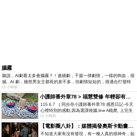
腦霧
聽說，AI劇看太多會腦霧？！連續劇，千篇一律劇情，一樣的狗血，很
膩...AI 劇，雖然男女主都長的差不多，但劇情短短的，很適合打發時
10 小時前
小護師番外章78 > 福慧雙修 年輕卻有個老靈魂 ㄑ金剛經〉podcast
115.6.7 ( 同步存小護師番外章78 感恩日記-今天
心裡特別的感動,因為選課燒腦,line A梳爬, 上完失
10 小時前
智課的她,特來傾
【電影圈八卦】：媒體揭發奧斯卡動畫項目投票醜聞！好萊塢為什麼看不起動畫電影？
不知道大家有沒有發現，有一種人真的很神奇，如