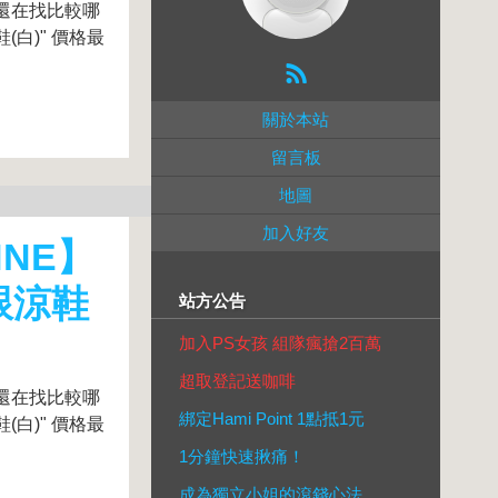
你還在找比較哪
(白)" 價格最
關於本站
留言板
地圖
加入好友
HNE】
跟涼鞋
站方公告
加入PS女孩 組隊瘋搶2百萬
超取登記送咖啡
你還在找比較哪
綁定Hami Point 1點抵1元
(白)" 價格最
1分鐘快速揪痛！
成為獨立小姐的滾錢心法