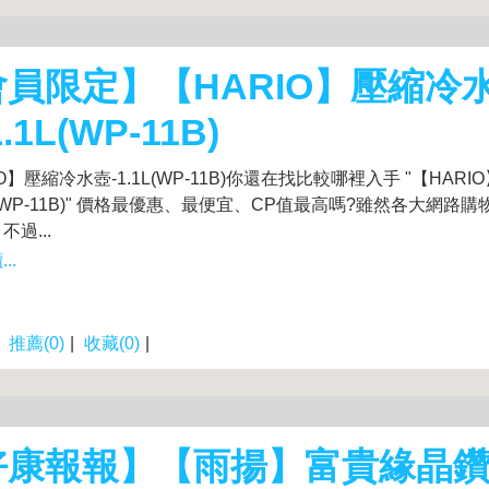
員限定】【HARIO】壓縮冷
.1L(WP-11B)
O】壓縮冷水壺-1.1L(WP-11B)你還在找比較哪裡入手 "【HAR
1L(WP-11B)" 價格最優惠、最便宜、CP值最高嗎?雖然各大網路
過...
..
|
推薦(0)
|
收藏(0)
|
好康報報】【雨揚】富貴緣晶