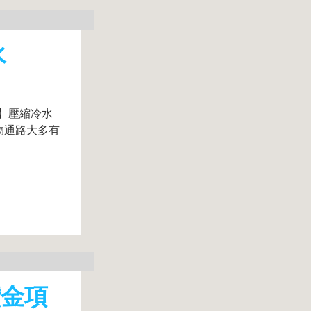
水
IO】壓縮冷水
購物通路大多有
鑽金項