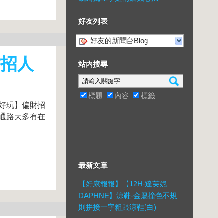
好友列表
好友的新聞台Blog
財招人
站內搜尋
標題
內容
標籤
好好玩】偏財招
物通路大多有在
最新文章
【好康報報】【12H-達芙妮
DAPHNE】涼鞋-金屬撞色不規
則拼接一字粗跟涼鞋(白)