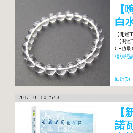
【嗨
白水
【開運工
"【開運
CP值最
繼續閱讀.
回應(0)
2017-10-11 01:57:31
【
諾