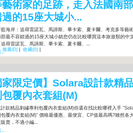
等藝術家的足跡，走入法國南
過的15座大城小...
蔚藍海岸：追尋雷諾瓦、馬諦斯、畢卡索、夏卡爾、考克多等藝
部最不容錯過的15座大城小鎮您仍在比較哪買這本旅遊類的中文
追尋雷諾瓦、馬諦斯、畢卡索、夏卡爾、...
|
推薦(0)
|
收藏(0)
|
..
家限定價】Solara設計款精
包覆內衣套組(M)
ra設計款精品刺繡專利包覆內衣套組(M)你還在找比較哪裡入手 "Sol
包覆內衣套組(M)" 價格最優惠、最便宜、CP值最高嗎?雖然各
販賣，不過小編...
..