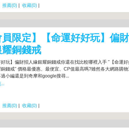
|
推薦(0)
|
收藏(0)
|
會員限定】【命運好好玩】偏
銀耀銅錢戒
好好玩】偏財招人緣銀耀銅錢戒你還在找比較哪裡入手 "【命運
銅錢戒" 價格最優惠、最便宜、CP值最高嗎?雖然各大網路購
過小編還是到奇摩和google搜尋...
..
|
推薦(0)
|
收藏(0)
|