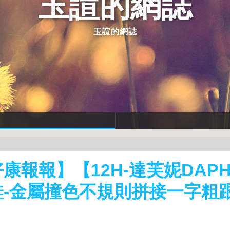
玉諠的網誌
玉諠的網誌
康報報】【12H-達芙妮DAP
鞋-金屬撞色不規則拼接一字粗