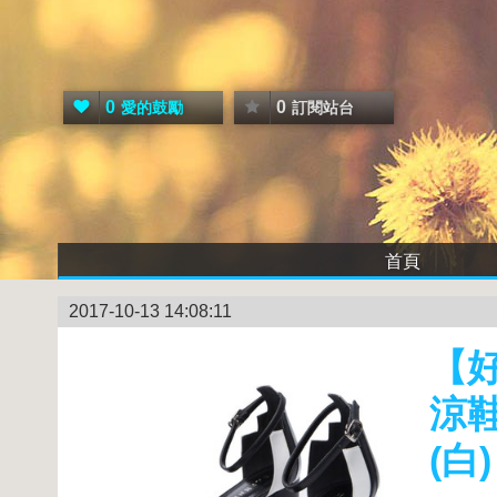
0
0
愛的鼓勵
訂閱站台
首頁
2017-10-13 14:08:11
【好
涼
(白)