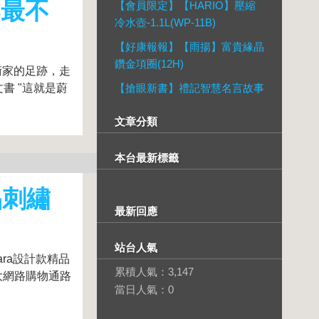
部最不
【會員限定】【HARIO】壓縮
冷水壺-1.1L(WP-11B)
【好康報報】【雨揚】富貴緣晶
鑽金項圈(12H)
術家的足跡，走
書 "這就是蔚
【搶眼新書】禮記智慧名言故事
文章分類
本台最新標籤
品刺繡
最新回應
站台人氣
ara設計款精品
累積人氣：
3,147
大網路購物通路
當日人氣：
0