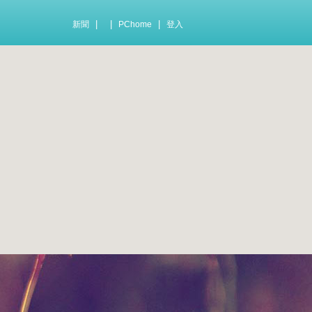
|
|
|
新聞
PChome
登入