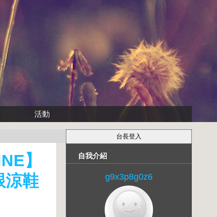
活動
HNE】
自我介紹
跟涼鞋
g9x3p8g0z6