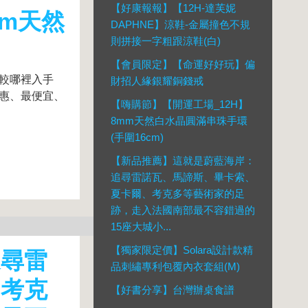
【好康報報】【12H-達芙妮
mm天然
DAPHNE】涼鞋-金屬撞色不規
則拼接一字粗跟涼鞋(白)
【會員限定】【命運好好玩】偏
比較哪裡入手
財招人緣銀耀銅錢戒
最優惠、最便宜、
【嗨購節】【開運工場_12H】
8mm天然白水晶圓滿串珠手環
(手圍16cm)
【新品推薦】這就是蔚藍海岸：
追尋雷諾瓦、馬諦斯、畢卡索、
夏卡爾、考克多等藝術家的足
跡，走入法國南部最不容錯過的
15座大城小...
【獨家限定價】Solara設計款精
追尋雷
品刺繡專利包覆內衣套組(M)
、考克
【好書分享】台灣辦桌食譜