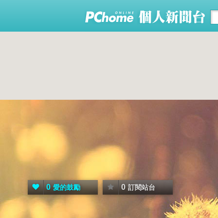
0
0
愛的鼓勵
訂閱站台