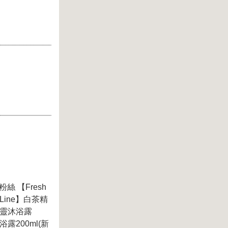
粉絲 【Fresh
 Line】白茶精
茶精靈沐浴露
浴露200ml(新