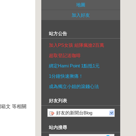
地圖
加入好友
站方公告
加入PS女孩 組隊瘋搶2百萬
超取登記送咖啡
綁定Hami Point 1點抵1元
1分鐘快速揪痛！
成為獨立小姐的滾錢心法
好友列表
箱文 等相關
好友的新聞台Blog
站內搜尋