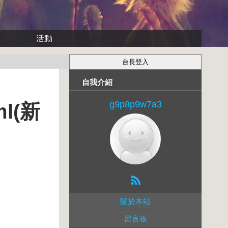
活動
自我介紹
g9p8p9w7a3
l(新
關於本站
留言板