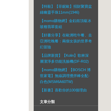
【特殺】【菲鈮歐】招財聚寶盆
綠幽靈手珠11mm(1946)
【momo購物網】金鈺銨頂級冰
玻種翡翠套組
【好書分享】在歐洲吃午餐、去
亞洲吃晚餐：兩個女孩的世界奇
幻冒險
【品牌新貨】【Kolin】歌林深
層潔淨多功能洗臉機(DF-R02)
【momo購物網】【BOSCH 博
世家電】無線調理攪拌棒全配-
白色(MSM6A60TW)
【新書】喜歡你的100個理由
文章分類