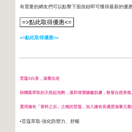
有需要的網友們可以點擊下面按鈕即可獲得最新的優
=>點此取得優惠<=
荳蔻X白茶，滋養抗老
棕櫚葉萃取的天然起泡劑，溫和清潔嬌嫩肌膚，散發自然香氛
選用擁有「香料之后」之稱的荳蔻，加入擁有高濃度滋養元素
•荳蔻萃取-強化防禦力、舒暢