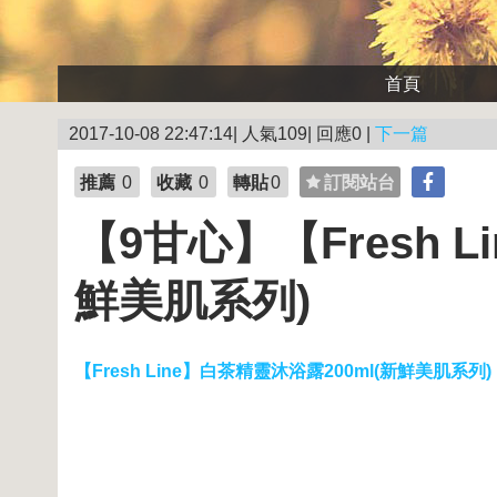
首頁
2017-10-08 22:47:14| 人氣109| 回應0 |
下一篇
推薦
0
收藏
0
轉貼
0
訂閱站台
【9甘心】【Fresh L
鮮美肌系列)
【Fresh Line】白茶精靈沐浴露200ml(新鮮美肌系列)