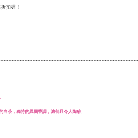
惠折扣喔！
。
的白茶，獨特的異國香調，濃郁且令人陶醉
。