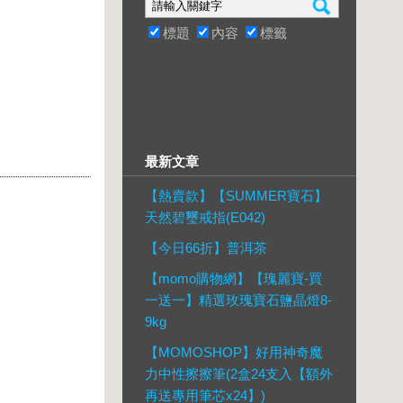
標題
內容
標籤
最新文章
【熱賣款】【SUMMER寶石】
天然碧璽戒指(E042)
【今日66折】普洱茶
【momo購物網】【瑰麗寶-買
一送一】精選玫瑰寶石鹽晶燈8-
9kg
【MOMOSHOP】好用神奇魔
力中性擦擦筆(2盒24支入【額外
再送專用筆芯x24】)