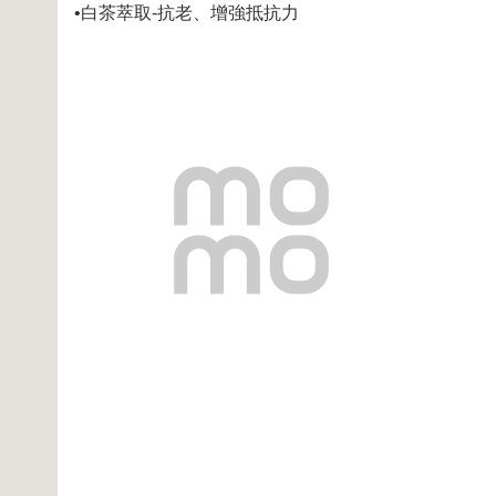
•白茶萃取-抗老、增強抵抗力