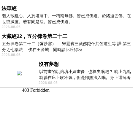
法華經
若人散亂心。入於塔廟中。一稱南無佛。皆已成佛道。於諸過去佛。在
世或滅度。若有聞是法。皆已成佛道。
2026-08-05
大藏經22，五分律卷第二十二
五分律卷第二十二（彌沙塞） 宋罽賓三藏佛陀什共竺道生等 譯 第三
分之七藥法 佛在王舍城，爾時諸比丘得秋
2026-08-05
沒有夢想
以前畫的烘焙坊小妹畫像↑ 也算失眠吧？ 晚上九點
就躺在床上吹冷氣，但是卻無法入眠。身上還留著
2026-08-05
四點多跑的六公里的疲