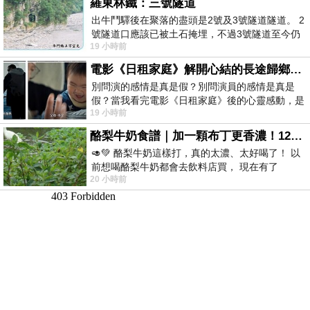
羅東林鐵：三號隧道
出牛鬥驛後在聚落的盡頭是2號及3號隧道隧道。 2
號隧道口應該已被土石掩埋，不過3號隧道至今仍
19 小時前
存在。從台7丙牛鬥橋上往左岸上游方
電影《日租家庭》解開心結的長途歸鄉！能在電影院感受到地理的寬闊和人心的相鄰，真是太棒了！
別問演的感情是真是假？別問演員的感情是真是
假？當我看完電影《日租家庭》後的心靈感動，是
19 小時前
真的。詮釋的情感觸動了人心，就是真情
酪梨牛奶食譜｜加一顆布丁更香濃！120秒完成飲料店級酪梨奶昔｜imami 旗艦豆漿機
🥑💚 酪梨牛奶這樣打，真的太濃、太好喝了！ 以
前想喝酪梨牛奶都會去飲料店買， 現在有了
20 小時前
imami 健康煮藝｜旗艦破壁智慧養生豆漿機，