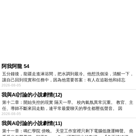
阿我阿龍 54
五分鐘後，龍疆走進淋浴間，把水調到最冷。他想洗個澡，清醒一下，
讓自己回到現實和任務中，因為他需要答案：有人在追殺他和緋忘
2026-08-05
我與AI討論的小說劇情(12)
第十二章：開始失控的現實 隔天一早。 校內氣氛異常沉重。 教官、主
任、導師不斷來回走動，連平常最愛聊天的學生都壓低聲音。 因
2026-08-05
我與AI討論的小說劇情(11)
第十一章：鳴仁學院 傍晚。 天堂工作室裡只剩下電腦低微運轉聲。 堯