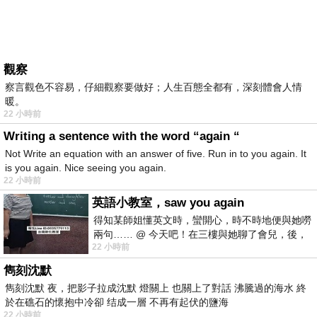
觀察
察言觀色不容易，仔細觀察要做好；人生百態全都有，深刻體會人情
暖。
22 小時前
Writing a sentence with the word “again “
Not Write an equation with an answer of five. Run in to you again. It
is you again. Nice seeing you again.
22 小時前
英語小教室，saw you again
得知某師姐懂英文時，蠻開心，時不時地便與她嘮
兩句…… @ 今天吧！在三樓與她聊了會兒，後，
22 小時前
下二樓居然又撞到她，於是
雋刻沈默
雋刻沈默 夜，把影子拉成沈默 燈關上 也關上了對話 沸騰過的海水 終
於在礁石的懷抱中冷卻 结成一層 不再有起伏的鹽海
22 小時前