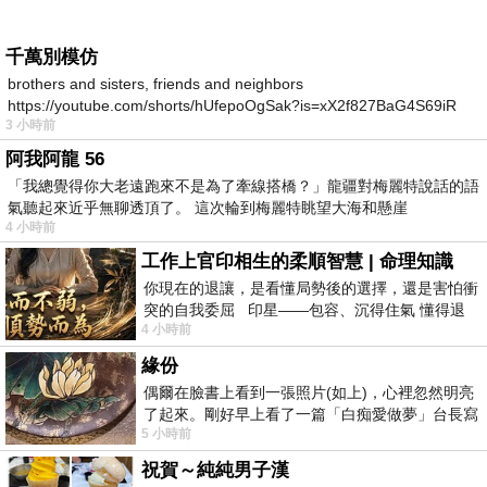
千萬別模仿
brothers and sisters, friends and neighbors
https://youtube.com/shorts/hUfepoOgSak?is=xX2f827BaG4S69iR
3 小時前
https
阿我阿龍 56
「我總覺得你大老遠跑來不是為了牽線搭橋？」龍疆對梅麗特說話的語
氣聽起來近乎無聊透頂了。 這次輪到梅麗特眺望大海和懸崖
4 小時前
工作上官印相生的柔順智慧 | 命理知識
你現在的退讓，是看懂局勢後的選擇，還是害怕衝
突的自我委屈 印星——包容、沉得住氣 懂得退
4 小時前
一步觀察，不會
緣份
偶爾在臉書上看到一張照片(如上)，心裡忽然明亮
了起來。剛好早上看了一篇「白痴愛做夢」台長寫
5 小時前
的貼文，在回顧年輕時瘋狂愛上
祝賀～純純男子漢