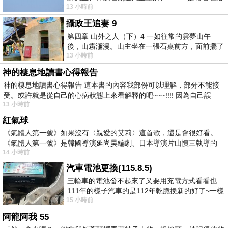
13 小時前
我們開了一條又新又活的路從幔子經過
攝政王追妻 9
第四章 山外之人（下）4 一如往常的雲夢山午
後，山霧瀰漫。山主坐在一張石桌前方，面前擺了
13 小時前
一盤未下完的棋盤，還有一壺茶與兩只冒
神的棲息地讀書心得報告
神的棲息地讀書心得報告 這本書的內容我部份可以理解，部分不能接
受。或許就是從自己的心病狀態上來看解釋的吧~~~!!!! 因為自己誤
13 小時前
紅氣球
《氣體人第一號》如果沒有〈親愛的艾莉〉這首歌，還是會很好看。
《氣體人第一號》是韓國導演延尚昊編劇、日本導演片山慎三執導的
14 小時前
汽車電池更換(115.8.5)
三輪車的電池發不起來了又要用充電方式看看也
111年的樣子汽車的是112年乾脆換新的好了~一樣
15 小時前
在阿炮電池買的漲了一百多塊吧
阿龍阿我 55