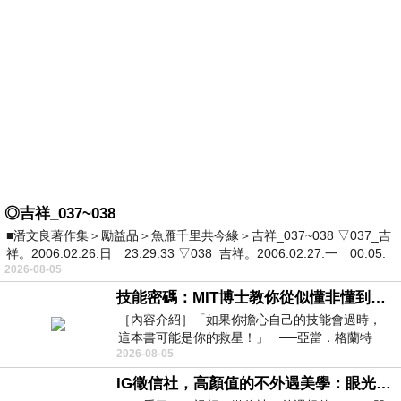
◎吉祥_037~038
■潘文良著作集＞勵益品＞魚雁千里共今緣＞吉祥_037~038 ▽037_吉
祥。2006.02.26.日 23:29:33 ▽038_吉祥。2006.02.27.一 00:05:
2026-08-05
技能密碼：MIT博士教你從似懂非懂到穩定輸出，把專業變事業的職能升級攻略 /麥特．比恩(容錯)
［內容介紹］「如果你擔心自己的技能會過時，
這本書可能是你的救星！」 ──亞當．格蘭特
2026-08-05
（Adam Grant），《
IG徵信社，高顏值的不外遇美學：眼光太高也是一種防禦，為了證明我長得好看，我決定一輩子不外遇！