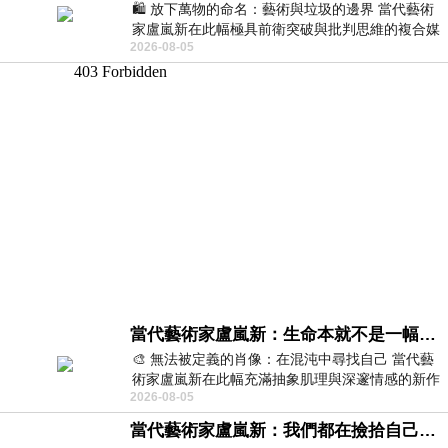
🛍️ 放下萬物的命名：藝術與垃圾的邊界 當代藝術
家盧嵐新在此幅極具前衛突破與批判思維的複合媒
2026-08-05
材新作中，直接將被大眾定義為廢棄物
當代藝術家盧嵐新：生命本就不是一幅能被定義的肖像，在混亂與交疊中拼湊完整的靈魂
🎨 無法被定義的肖像：在混沌中尋找自己 當代藝
術家盧嵐新在此幅充滿抽象肌理與深邃情感的新作
2026-08-05
中，以灰白為基底，交織著塗抹、刮擦與
當代藝術家盧嵐新：我們都在撿拾自己，將散落的情緒與碎片，拼回生命完整的輪廓