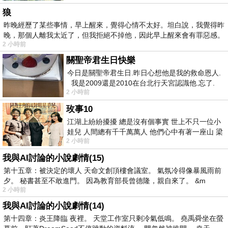
狼
昨晚經歷了某些事情，早上醒來，覺得心情不太好。坦白說，我覺得昨
晚，那個人離我太近了，但我拒絕不掉他，因此早上醒來會有罪惡感。
2 小時前
關聖帝君生日快樂
今日是關聖帝君生日.昨日心想他是我的救命恩人.
我是2009還是2010在台北行天宮認識他.忘了.
2 小時前
一個奇摩交友的網友學
玫事10
江湖上紛紛擾擾 總是沒有個事實 世上不只一位小
娃兒 人間總有千千萬萬人 他們心中有著一座山 梁
2 小時前
山佛山泰華衡恆嵩 一山之高
我與AI討論的小說劇情(15)
第十五章：被決定的壞人 天命文創頂樓會議室。 氣氛冷得像暴風雨前
夕。 秘書甚至不敢進門。 因為教育部長曾德隆，親自來了。 &m
2 小時前
我與AI討論的小說劇情(14)
第十四章：炎王降臨 夜裡。 天堂工作室只剩冷氣低鳴。 堯禹舜坐在螢