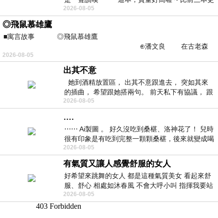
2026-08-05
勝一
◎飛鼠慕雄鷹
■寓言故事 ◎飛鼠慕雄鷹
⊕潘文良 在古老森
2026-08-05
林的底層，住著一隻小飛鼠
出其不意
她到酒精放置區， 出其不意跟進去， 突如其來
的插曲， 希望跟她搭兩句。 前天私下有協議， 跟
2026-08-05
著阿弟丟拉基
….
⋯⋯ Ai製圖 。 好久沒吃到桑椹、洛神花了！ 兒時
很有印象是有吃到完整一顆顆桑椹，後來就變成喝
2026-08-05
桑椹汁。 現在是連喝都沒喝
有氣質又讓人感覺舒服的女人
好希望來跳舞的女人 都是這種氣質美女 看起來舒
服、舒心 相處如沐春風 不會大呼小叫 指揮我要站
2026-08-05
哪個位子 妳老幾？？