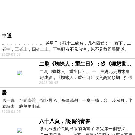
中道
。。。。。。。。。。 善男子！觀十二緣智，凡有四種： 一者下，二
者中，三者上，四者上上。下智觀者不見佛性，以不見故得聲聞道。
2026-08-05
二刷《蜘蛛人：重生日》：從《狸想世界》到《怪奇物語》
二刷《蜘蛛人：重生日》。.一，最終北美週末票
房成績，《蜘蛛人：重生日》收入高於預期，打破
2026-08-05
《復仇者聯盟：終局之戰》記錄，成為
居
居一隅，不問塵囂，窗納晨光，簷聽暮潮。一桌一椅，容四時風月，半
卷詩書，藏萬里山遙。
2026-08-05
八十八頁，飛揚的青春
拿到秋蘆台長剛出版的新書了 看完第一個想法，
是一聲讚嘆 這本，質量好高喔 ~ 比前三本更