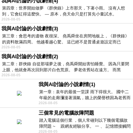
我與AI討論的小說劇情(4)
第四章：世界開始做夢 《群俠錄》上市那天，下著小雨。 沒有人想
到，它會紅得這麼快。 — 原本，堯天命只是打算先小量試水。
2026-08-05
我與AI討論的小說劇情(3)
第三章：會思考的遺物 夜很深。 堯禹舜坐在房間地板上，《群俠錄》
的資料散滿四周。 他越看越心驚。 這已經不是普通桌遊設定而已
2026-08-05
我與AI討論的小說劇情(2)
第二章：群俠錄 自從那場夢之後，堯禹舜開始害怕睡覺。 因為只要閉
上眼，他就會再次回到那片白色荒原。 夢老依舊站在遠方。 而黑
2026-08-05
我與AI討論的小說劇情(1)
第一章：袁年的最後一堂課 雨下得很大。 國中二
年級的走廊瀰漫著濕氣，牆上的榮譽榜因為老舊而
2026-08-05
微微捲起。 堯禹舜站在辦公室外，手
三個常見的電腦故障問題
踏入電腦這個行業 ，個人常碰到以下幾個電腦故
障問題 ~ 跟網友經驗分享。 一 、 記憶體接觸問
2026-08-05
題 : 記憶體即