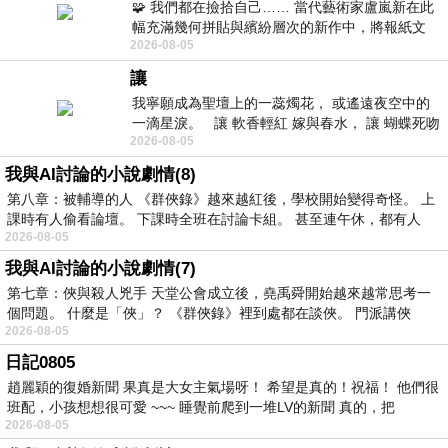
🧩 我們都在撿拾自己…… 當代藝術家盧嵐新在此
幅充滿幾何拼貼與繽紛層次的新作中，將報紙文
2026-08-05
字、彩色剪紙與明亮顏料層層
讓
我寧願成為聖壇上的一蕊燭花， 或遙遠夜空中的
一滴星淚。 讓 軟香輕紅 嫁與春水， 讓 蝴蝶死吻
2026-08-05
夏日最後一瓣玫瑰， 讓
我與AI討論的小說劇情(8)
第八章：被輔導的人 《群俠錄》越來越紅後，學校開始變得奇怪。 上
課時有人偷看論壇。 下課時全班在討論卡組。 甚至連午休，都有人
2026-08-05
我與AI討論的小說劇情(7)
第七章：俠與殺人兇手 天堂公會成立後，堯禹舜開始越來越常思考一
個問題。 什麼是「俠」？ 《群俠錄》裡到處都在談俠。 門派講俠
2026-08-05
日記0805
趙麗穎的復婚新聞 果真是大女主氣場呀！ 希望是真的！祝福！ 他們很
班配，小孩想想很可愛 ~~~ 睡覺前爬到一堆LV的新聞 真的，把
2026-08-05