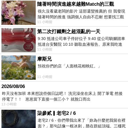
隨著時間演進越來越難Match的三觀
很久沒看葳老闆的影片 這部還蠻推薦的 但 我發現
隨著時間的推進 強調個人自由不忍耐 想要找三觀
11 小時前
接近的不要說對象 連朋友都超
第二次打鐵劑之超混亂的一天
9:30 抵達公司車子停好位子 9:40 從公司騎腳踏車
抵達台安醫院 10:10 聽取血液報告。原來我吃進
11 小時前
去的 B12 彌可保並非沒有吸收而是超
摩斯兄
預祝你們的店「人面桃花相映紅。」
11 小時前
2026/08/06
昨天沒有加班 本來想說些個日誌吧！ 洗完澡坐在床上 開了筆電 然後
停電了！！ 崽崽當下直接一個三小？ 就脫口而出
13 小時前
柒參貳▎老宅2 / 6
老宅2 / 6 - 你們帶我出來了「妳為什麼把我留在裡
面？」那句話像一根冰刺，懸在群組頂端。三樓死