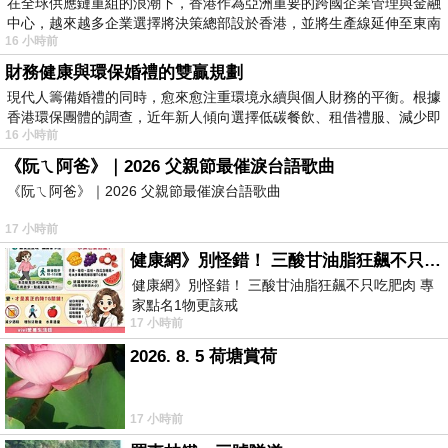
在全球供應鏈重組的浪潮下，香港作為亞洲重要的跨國企業管理與金融
中心，越來越多企業選擇將決策總部設於香港，並將生產線延伸至東南
16 小時前
財務健康與環保婚禮的雙贏規劃
現代人籌備婚禮的同時，愈來愈注重環境永續與個人財務的平衡。根據
香港環保團體的調查，近年新人傾向選擇低碳餐飲、租借禮服、減少即
16 小時前
《阮ㄟ阿爸》｜2026 父親節最催淚台語歌曲
《阮ㄟ阿爸》｜2026 父親節最催淚台語歌曲
17 小時前
健康網》別怪錯！ 三酸甘油脂狂飆不只吃肥肉 專家點名1物更該戒
健康網》別怪錯！ 三酸甘油脂狂飆不只吃肥肉 專
家點名1物更該戒
17 小時前
https://health.ltn.com.tw/article/breakingnews/55
2026. 8. 5 荷塘賞荷
17 小時前