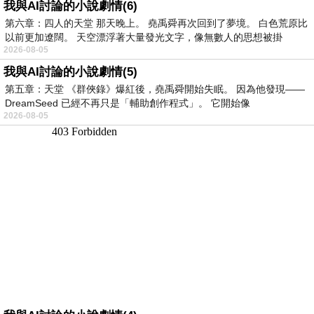
我與AI討論的小說劇情(6)
第六章：四人的天堂 那天晚上。 堯禹舜再次回到了夢境。 白色荒原比
以前更加遼闊。 天空漂浮著大量發光文字，像無數人的思想被掛
2026-08-05
我與AI討論的小說劇情(5)
第五章：天堂 《群俠錄》爆紅後，堯禹舜開始失眠。 因為他發現——
DreamSeed 已經不再只是「輔助創作程式」。 它開始像
2026-08-05