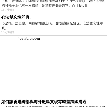
「他…會來嗎？」緋忘我低著頭擺弄著袖子上的一根線頭。她記得他的
襯衫袖子上也有一根線頭，她當時也擺弄過它。而且&helli
15 小時前
心法雙忘性即真。
心是根。法是塵。兩種猶如鏡上痕。 痕垢盡除光始現。心法雙忘性即
真。
15 小時前
如何讓香港總部與海外廠區實現零時差跨國溝通