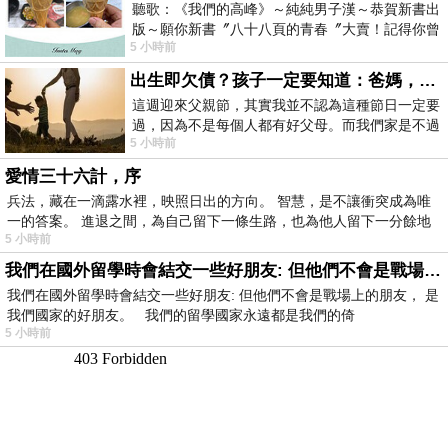
聽歌：《我們的高峰》～純純男子漢～恭賀新書出
版～願你新書〞八十八頁的青春〞大賣！記得你曾
5 小時前
經在我的版留言…「好讚的圖^^感覺大家
出生即欠債？孩子一定要知道：爸媽，其實我不欠你們
這週迎來父親節，其實我並不認為這種節日一定要
過，因為不是每個人都有好父母。而我們家是不過
5 小時前
節的，平時也沒什麼儀式感，生活趨近冷
愛情三十六計，序
兵法，藏在一滴露水裡，映照日出的方向。 智慧，是不讓衝突成為唯
一的答案。 進退之間，為自己留下一條生路，也為他人留下一分餘地
5 小時前
我們在國外留學時會結交一些好朋友: 但他們不會是戰場上的朋友
我們在國外留學時會結交一些好朋友: 但他們不會是戰場上的朋友， 是
我們國家的好朋友。 我們的留學國家永遠都是我們的倚
5 小時前