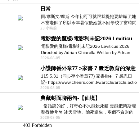
日常
圖/摩斯文/摩斯 今年初可可就跟我提她要離職了她
不當老師了所以今年暑假後她就不回學校了當時問
23 小時前
她不是很喜歡幼幼班的小朋友嗎捨得不
電影愛的魔樣/電影利未記2026 Leviticus 2026
電影愛的魔樣/電影利未記2026 Leviticus 2026
Directed by Adrian Chiarella Written by Adrian
2026-08-05
Chiarella Starring Joe Bird
小護師番外章77 >家書 7 匱乏教育的深意
115.5.31 (同步存小番章77) 家書line 7 感恩日
記- https://www.cheers.com.tw/article/article.actio
2026-08-05
典藏封面聊兩句-【仙境】
俗話說的好，好奇心不只能殺死貓 更能把衛斯理
整得慘兮兮 冰天雪地、險死還生，兩個不貪財的
2026-08-05
人尋什麼寶？ 人家追尋愛情還