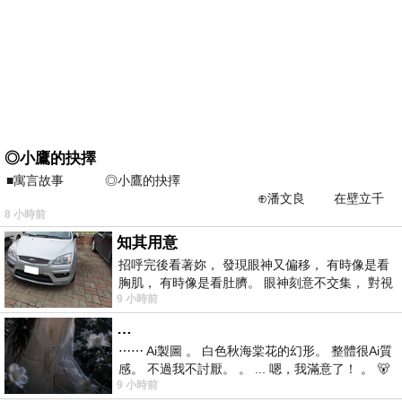
◎小鷹的抉擇
■寓言故事 ◎小鷹的抉擇
⊕潘文良 在壁立千
8 小時前
仞的懸崖上，有一座遮天蔽
知其用意
招呼完後看著妳， 發現眼神又偏移， 有時像是看
胸肌， 有時像是看肚臍。 眼神刻意不交集， 對視
9 小時前
視線不對齊， 讓我很難不
…
⋯⋯ Ai製圖 。 白色秋海棠花的幻形。 整體很Ai質
感。 不過我不討厭。 。 ... 嗯，我滿意了！ 。 🐻
9 小時前
昨中