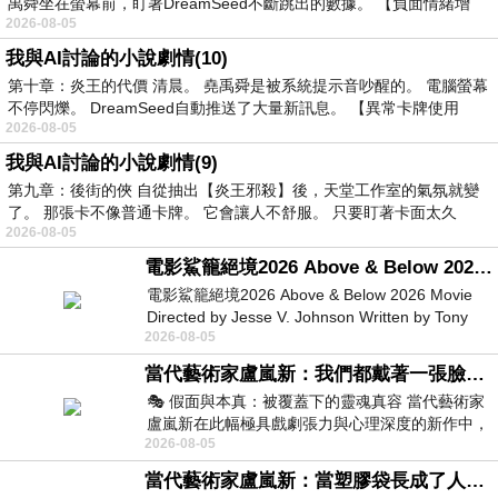
禹舜坐在螢幕前，盯著DreamSeed不斷跳出的數據。 【負面情緒增
2026-08-05
我與AI討論的小說劇情(10)
第十章：炎王的代價 清晨。 堯禹舜是被系統提示音吵醒的。 電腦螢幕
不停閃爍。 DreamSeed自動推送了大量新訊息。 【異常卡牌使用
2026-08-05
我與AI討論的小說劇情(9)
第九章：後街的俠 自從抽出【炎王邪殺】後，天堂工作室的氣氛就變
了。 那張卡不像普通卡牌。 它會讓人不舒服。 只要盯著卡面太久
2026-08-05
電影鯊籠絕境2026 Above & Below 2026 Movie
電影鯊籠絕境2026 Above & Below 2026 Movie
Directed by Jesse V. Johnson Written by Tony
2026-08-05
Giordano Starring Laura Maran
當代藝術家盧嵐新：我們都戴著一張臉，可真正的自己，總藏在那些被塗抹、被覆蓋的痕跡裡
🎭 假面與本真：被覆蓋下的靈魂真容 當代藝術家
盧嵐新在此幅極具戲劇張力與心理深度的新作中，
2026-08-05
運用質感豐富的紙材肌理、墨痕與大膽的
當代藝術家盧嵐新：當塑膠袋長成了人的模樣，我們的目光是否學會了放下偏見？