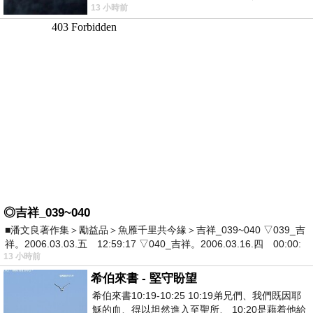
13 小時前
死盯著照片裡的人。那個人確實站在
◎吉祥_039~040
■潘文良著作集＞勵益品＞魚雁千里共今緣＞吉祥_039~040 ▽039_吉
祥。2006.03.03.五 12:59:17 ▽040_吉祥。2006.03.16.四 00:00:
13 小時前
希伯來書 - 堅守盼望
希伯來書10:19-10:25 10:19弟兄們、我們既因耶
穌的血、得以坦然進入至聖所、 10:20是藉着他給