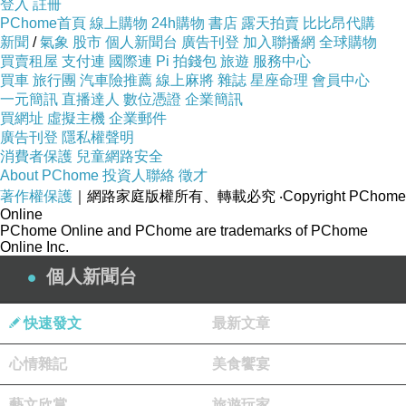
登入
註冊
PChome首頁
線上購物
24h購物
書店
露天拍賣
比比昂代購
新聞
/
氣象
股市
個人新聞台
廣告刊登
加入聯播網
全球購物
買賣租屋
支付連
國際連
Pi 拍錢包
旅遊
服務中心
買車
旅行團
汽車險推薦
線上麻將
雜誌
星座命理
會員中心
一元簡訊
直播達人
數位憑證
企業簡訊
買網址
虛擬主機
企業郵件
廣告刊登
隱私權聲明
消費者保護
兒童網路安全
About PChome
投資人聯絡
徵才
著作權保護
｜網路家庭版權所有、轉載必究
‧Copyright PChome
Online
PChome Online and PChome are trademarks of PChome
Online Inc.
個人新聞台
快速發文
最新文章
心情雜記
美食饗宴
藝文欣賞
旅遊玩家