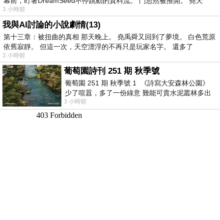
幕前，盯著DreamSeed不停跳動的資料流。 門忽然被推開。 堯天
3 小時前
我與AI討論的小說劇情(13)
第十三章：被扭曲的真相 那天晚上。 堯禹舜又回到了夢境。 白色荒原
依舊寂靜。 但這一次，天空漂浮的不再只是玩家名字。 還多了
3 小時前
葡萄園詩刊 251 期 秋季號
葡萄園 251 期 秋季號 1 《詩寫大安森林公園》
少了喧囂，多了一份綠意 難能可貴水泥叢林多出
3 小時前
一