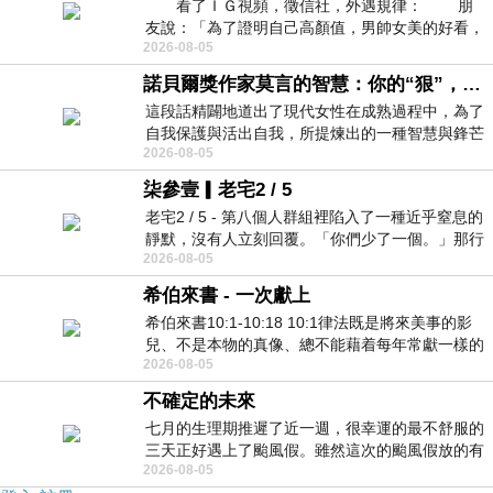
看了ＩＧ視頻，徵信社，外遇規律： 朋
友說：「為了證明自己高顏值，男帥女美的好看，
2026-08-05
且眼光高，我決定一輩子不外遇。」
諾貝爾獎作家莫言的智慧：你的“狠”，才是最好的自我保護
這段話精闢地道出了現代女性在成熟過程中，為了
自我保護與活出自我，所提煉出的一種智慧與鋒芒
2026-08-05
的平衡。 核心解讀與看法
柒參壹▎老宅2 / 5
老宅2 / 5 - 第八個人群組裡陷入了一種近乎窒息的
靜默，沒有人立刻回覆。「你們少了一個。」那行
2026-08-05
字像一顆冰冷的鐵釘，硬生生刺進螢
希伯來書 - 一次獻上
希伯來書10:1-10:18 10:1律法既是將來美事的影
兒、不是本物的真像、總不能藉着每年常獻一樣的
2026-08-05
祭物、叫那近前來的人得以完全。 10
不確定的未來
七月的生理期推遲了近一週，很幸運的最不舒服的
三天正好遇上了颱風假。雖然這次的颱風假放的有
2026-08-05
點虛，因為風雨不大，但這也是最想要的