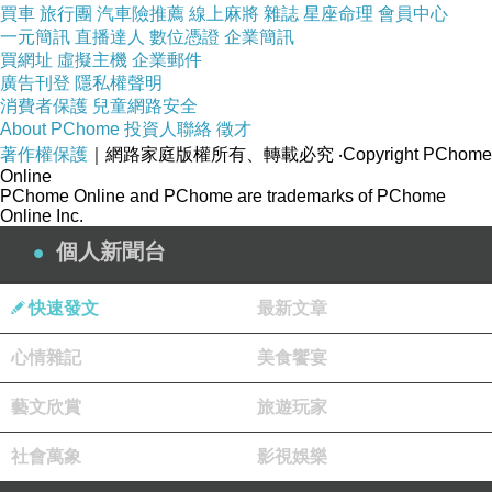
買車
旅行團
汽車險推薦
線上麻將
雜誌
星座命理
會員中心
一元簡訊
直播達人
數位憑證
企業簡訊
買網址
虛擬主機
企業郵件
廣告刊登
隱私權聲明
消費者保護
兒童網路安全
About PChome
投資人聯絡
徵才
著作權保護
｜網路家庭版權所有、轉載必究
‧Copyright PChome
Online
PChome Online and PChome are trademarks of PChome
Online Inc.
個人新聞台
快速發文
最新文章
心情雜記
美食饗宴
藝文欣賞
旅遊玩家
社會萬象
影視娛樂