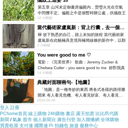
攝政王追妻 10
=>點此取得優惠<=
第五章 山河未定御書房偏殿內，熒瑩火光在空氣
中閃爍不定。偏殿之中是個暫時辦公處，供攝政王
18 小時前
於皇宮內廷裡處理公務已然很多年。房內
當代藝術家盧嵐新：背上行囊，去一個沒有人認識你的地方——看風景，也遇見渴望出發的自己
🎒 放下熟悉的自己，踏上未知的旅程 當代藝術家
盧嵐新在此幅極具意境與極簡線條的新作中，以顆
4 小時前
粒感豐富的灰綠粗糙背景，搭配凝練且具
You were good to me ♡
電影：《完美世界》 歌曲：Jeremy Zucker &
Chelsea Cutler - you were good to me 妳對我真
14 小時前
好 因
典藏封面聊兩句-【地圖】
「地圖」是一種奇妙的東西 將各式各樣的路徑攤
開來 有人看見危機、有人看見財富、有人看見…
2026-08-09
從中可以發掘出不同的
登入
註冊
PChome首頁
線上購物
24h購物
書店
露天拍賣
比比昂代購
新聞
/
氣象
股市
個人新聞台
廣告刊登
加入聯播網
全球購物
買賣租屋
支付連
國際連
Pi 拍錢包
旅遊
服務中心