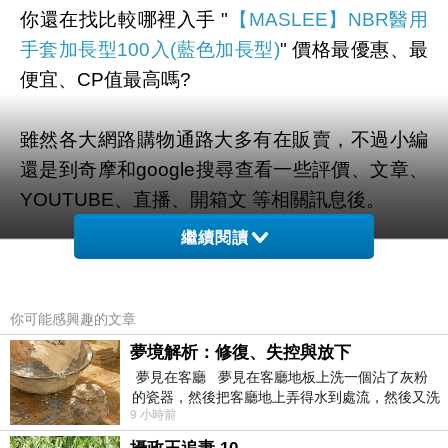
你還在找比較哪裡入手 "
【MASLEE】NBR醫用
手套加長型100入(藍色加長型)
" 價格最優惠、最
便宜、CP值最高嗎?
雖然各大網路購物通路大多有在販賣，不過小編
還是到奇摩和google搜尋查看一些評價、文章、
YOUTUBE、直播、開箱文 等相關訊息後。
繼續閱讀
幫您整理出來在
momo購物網
最划算啦。
有需要的網友們可以點擊下面按鈕即可獲得最新
你可能感興趣的文章
的優惠折扣喔！
夢境解析：修復、失控與放下
夢見在客廳 夢見在客廳地板上洗一個沾了灰粉
的瓷器，然後把客廳地上弄得水到處流，然後又洗
9 小時前
一頂棒球潮帽，後來發現帽