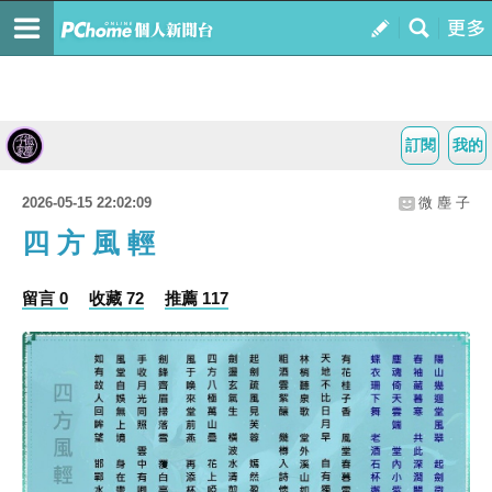
訂閱
我的
2026-05-15 22:02:09
微 塵 子
四 方 風 輕
留言 0
收藏 72
推薦 117