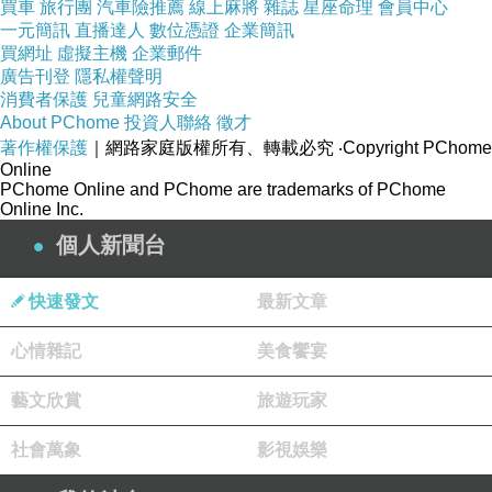
買車
旅行團
汽車險推薦
線上麻將
雜誌
星座命理
會員中心
一元簡訊
直播達人
數位憑證
企業簡訊
買網址
虛擬主機
企業郵件
廣告刊登
隱私權聲明
消費者保護
兒童網路安全
About PChome
投資人聯絡
徵才
著作權保護
｜網路家庭版權所有、轉載必究
‧Copyright PChome
Online
PChome Online and PChome are trademarks of PChome
Online Inc.
個人新聞台
快速發文
最新文章
心情雜記
美食饗宴
藝文欣賞
旅遊玩家
社會萬象
影視娛樂