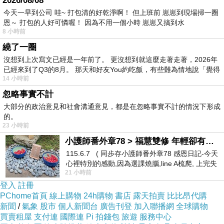
2026/08/08
今天一早到公司 哇~ 打包清的好乾淨啊！ 但上班前 崽崽到現場掃一圈
恩～ 打包的人好可憐喔！ 因為不用一個小時 崽崽又搞到水
8 小時前
繞了一圈
沒想到上次寫文已經是一年前了。 更沒想到就這麼走著走著，2026年
已經來到了Q3的8月。 那天和好友You約吃飯，有些難為情地說「覺得
14 小時前
忽略事實不計
大部分的政治意見和社會溝通意見，都是在忽略事實不計的情況下形成
的。
23 小時前
小護師番外章78 > 福慧雙修 年輕卻有個老靈魂 ㄑ金剛經〉podcast
115.6.7 ( 同步存小護師番外章78 感恩日記-今天
心裡特別的感動,因為選課燒腦,line A梳爬, 上完失
21 小時前
智課的她,特來傾
登入
註冊
PChome首頁
線上購物
24h購物
書店
露天拍賣
比比昂代購
新聞
/
氣象
股市
個人新聞台
廣告刊登
加入聯播網
全球購物
買賣租屋
支付連
國際連
Pi 拍錢包
旅遊
服務中心