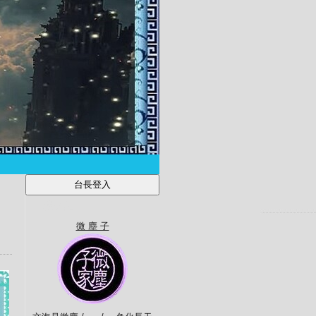
自我介紹
微 塵 子