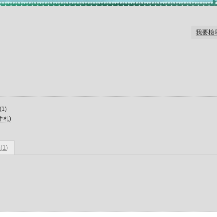
我要檢
(
1
)
手札)
(
1
)