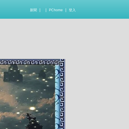
|
|
|
新聞
PChome
登入