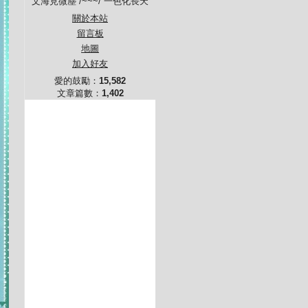
文海見微塵 /~~~/ 一色化長天
關於本站
留言板
地圖
加入好友
愛的鼓勵：
15,582
文章篇數：
1,402