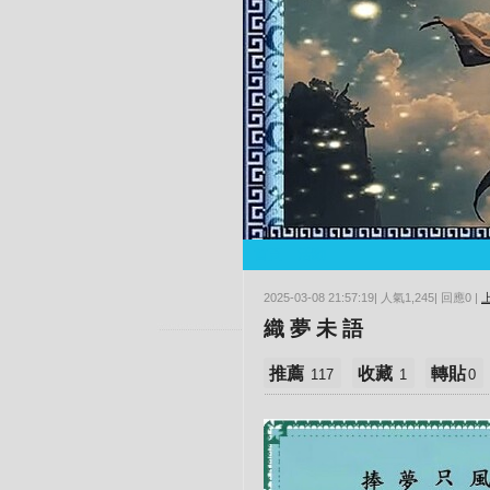
首頁
活動
2025-03-08 21:57:19| 人氣1,245| 回應0 |
織 夢 未 語
推薦
收藏
轉貼
117
1
0