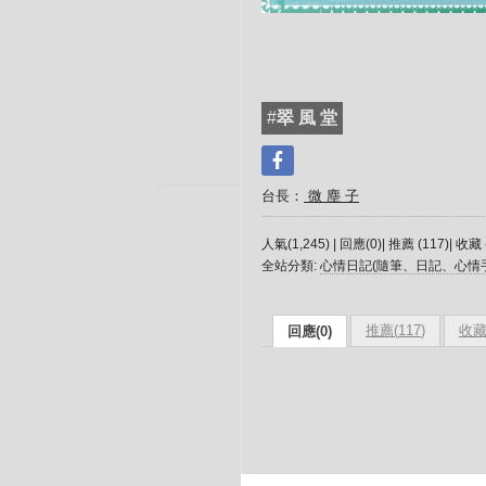
#
翠 風 堂
台長：
微 塵 子
人氣(1,245) | 回應(0)| 推薦 (
117
)| 收藏 
全站分類:
心情日記(隨筆、日記、心情
推薦(
117
)
收藏
回應(0)