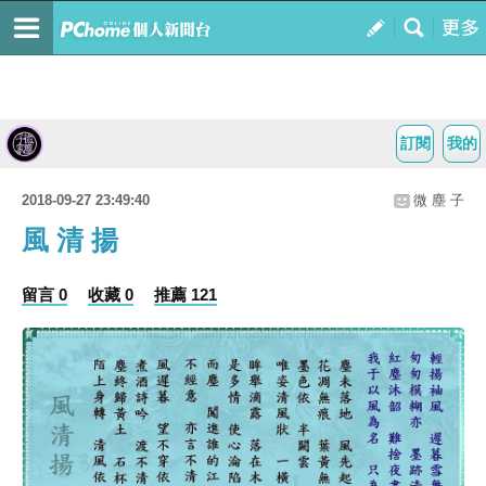
訂閱
我的
2018-09-27 23:49:40
微 塵 子
風 清 揚
留言 0
收藏 0
推薦 121