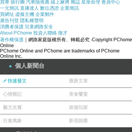
買車
旅行團
汽車險推薦
線上麻將
雜誌
星座命理
會員中心
一元簡訊
直播達人
數位憑證
企業簡訊
買網址
虛擬主機
企業郵件
廣告刊登
隱私權聲明
消費者保護
兒童網路安全
About PChome
投資人聯絡
徵才
著作權保護
｜網路家庭版權所有、轉載必究
‧Copyright PChome
Online
PChome Online and PChome are trademarks of PChome
Online Inc.
個人新聞台
快速發文
最新文章
心情雜記
美食饗宴
藝文欣賞
旅遊玩家
社會萬象
影視娛樂