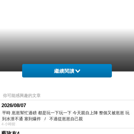
繼續閱讀
你可能感興趣的文章
2026/08/07
平時 崽崽幫忙過磅 都是玩一下玩一下 今天親自上陣 整個又被崽崽 玩
到水泄不通 塞到爆炸 / 不過從崽崽自己親
4 小時前
藍玫友4