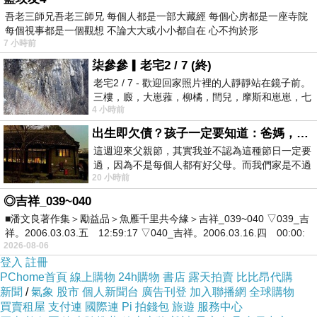
吾老三師兄吾老三師兄 每個人都是一部大藏經 每個心房都是一座寺院
每個視事都是一個觀想 不論大大或小小都自在 心不拘於形
7 小時前
柒參參▎老宅2 / 7 (終)
老宅2 / 7 - 歡迎回家照片裡的人靜靜站在鏡子前。
三樓，廄，大崽蕥，柳橘，閆兒，摩斯和崽崽，七
4 小時前
個人整整齊齊地站在鏡框之外，如同
出生即欠債？孩子一定要知道：爸媽，其實我不欠你們
這週迎來父親節，其實我並不認為這種節日一定要
過，因為不是每個人都有好父母。而我們家是不過
20 小時前
節的，平時也沒什麼儀式感，生活趨近冷
◎吉祥_039~040
■潘文良著作集＞勵益品＞魚雁千里共今緣＞吉祥_039~040 ▽039_吉
祥。2006.03.03.五 12:59:17 ▽040_吉祥。2006.03.16.四 00:00:
2026-08-06
登入
註冊
PChome首頁
線上購物
24h購物
書店
露天拍賣
比比昂代購
新聞
/
氣象
股市
個人新聞台
廣告刊登
加入聯播網
全球購物
買賣租屋
支付連
國際連
Pi 拍錢包
旅遊
服務中心