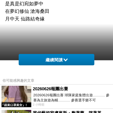
是真是幻宛如夢中
在夢幻修仙 滄海桑田
月中天 仙路結奇緣
繼續閱讀
你可能感興趣的文章
20260626報團出賽
20260626報團出賽 球隊家庭集體出遊............ 參
賽為主旅遊為輔............ 參賽選手樂不可
2 小時前
支............ 賽前旅遊