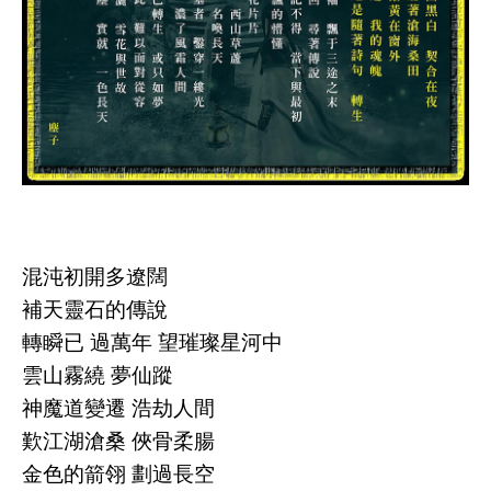
混沌初開多遼闊
補天靈石的傳說
轉瞬已 過萬年 望璀璨星河中
雲山霧繞 夢仙蹤
神魔道變遷 浩劫人間
歎江湖滄桑 俠骨柔腸
金色的箭翎 劃過長空