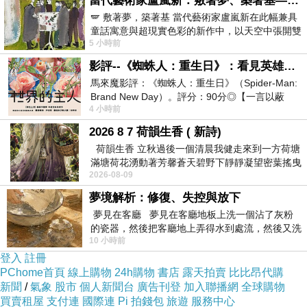
當代藝術家盧嵐新：敷著夢、築著基——讓筆觸成為存在過的證據，將相遇的溫度熔鑄成新的模樣
🪽 敷著夢，築著基 當代藝術家盧嵐新在此幅兼具
童話寓意與超現實色彩的新作中，以天空中張開雙
藍喬
5 小時前
翼的神聖形象與地面上聚集的人群對話，
2016-03-05 23:43:31
影評--《蜘蛛人：重生日》：看見英雄的孤獨與重生
魂即是詩
馬來魔影評：《蜘蛛人：重生日》（Spider-Man:
詩即是魂
Brand New Day）。評分：90分◎【一言以蔽
4 小時前
之】：一個失去一切的英雄，學會放下孤獨、
藍喬 很清楚的感覺到
2026 8 7 荷韻生香 ( 新詩)
塵子 的詩中真的有 塵子 的魂了耶
荷韻生香 立秋過後一個清晨我健走來到一方荷塘
版頭的二句話好深奧
滿塘荷花湧動著芳馨蒼天碧野下靜靜凝望密葉搖曳
藍喬 得好好再請教 塵子 了
2026-08-09
幽泉中復有蛙鳴嘓嘓水波裡搖曳
夢境解析：修復、失控與放下
晚安安了...塵子 ^^
夢見在客廳 夢見在客廳地板上洗一個沾了灰粉
版主回應
的瓷器，然後把客廳地上弄得水到處流，然後又洗
人 生 如 此 而 已 了 ... 慢 慢 的 體 會 吧
10 小時前
一頂棒球潮帽，後來發現帽
登入
註冊
似 曾 相 識 , 卻 自 感 唐 突 ... 不 就 是 人 性 嗎 ?
PChome首頁
線上購物
24h購物
書店
露天拍賣
比比昂代購
新聞
/
氣象
股市
個人新聞台
廣告刊登
加入聯播網
全球購物
願 意 真 誠 面 對 自 己 的 .. 實 是 剩 少
買賣租屋
支付連
國際連
Pi 拍錢包
旅遊
服務中心