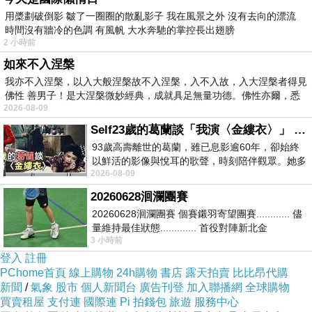
用槳劃破倒影 皺了一圈圈的散亂影子 我在風景之外 沒有去向的漂流
你看了是不是也口水直流了呢
時間沒有牆冷的色調 有風帆 大水奔馳的掌控長出翅膀
2 小時前
趕快買一個來吃吃看吧
如來不入涅槃
我亦不入涅槃，以入大般涅槃故不入涅槃，入不入故，入大涅槃者得見
佛性 善男子！是大涅槃微妙經典，成就具足無量功德。佛性亦爾，悉
2026-08-09
Self23歲的葛蘭談「我演〈金縷衣〉」 #戀上老電影 #粟子 #葛蘭
93歲高壽離世的葛蘭，雖已息影逾60年，卻始終
以鮮活的影像與悅耳的歌聲，時刻陪伴觀眾。她多
2026-08-09
才多藝、陽光開朗的形象，不僅保留在電影
20260628洄瀾團賽
20260628洄瀾團賽 個賽鎩羽寄望團賽............ 儘
量維持最佳狀態............. 首役對陣新北金
3 小時前
龍............. 跨境群
登入
註冊
PChome首頁
線上購物
24h購物
書店
露天拍賣
比比昂代購
新聞
/
氣象
股市
個人新聞台
廣告刊登
加入聯播網
全球購物
買賣租屋
支付連
國際連
Pi 拍錢包
旅遊
服務中心