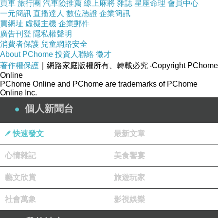
買車
旅行團
汽車險推薦
線上麻將
雜誌
星座命理
會員中心
一元簡訊
直播達人
數位憑證
企業簡訊
買網址
虛擬主機
企業郵件
廣告刊登
隱私權聲明
消費者保護
兒童網路安全
About PChome
投資人聯絡
徵才
著作權保護
｜網路家庭版權所有、轉載必究
‧Copyright PChome
三色藜麥黑米芝麻丸燒熱銷組
Online
PChome Online and PChome are trademarks of PChome
Online Inc.
網址:
etmall購物台canus
個人新聞台
快速發文
最新文章
心情雜記
美食饗宴
描述
:
藝文欣賞
特選用台灣屏東種植的有機認證黑米和日本進口
旅遊玩家
3A等級黑芝麻低溫45度烘焙製程.將營養完全鎖
社會萬象
影視娛樂
住