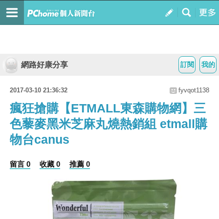
網路好康分享
訂閱
我的
2017-03-10 21:36:32
fyvqot1138
瘋狂搶購【ETMALL東森購物網】三
色藜麥黑米芝麻丸燒熱銷組 etmall購
物台canus
留言 0
收藏 0
推薦 0