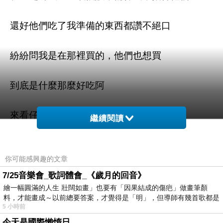
還好他們吃了我準備的東西都讚不絕口
紛紛問我是在那裡買的，他們也想買
到底是什麼那麼好吃阿
來看仔細囉，就是這個啦
繼續閱讀
三色藜麥黑米芝麻丸燒熱銷組
你可能感興趣的文章
這款在網路上可是大家瘋狂搶購的產品
7/25音樂會_歌詞體會_《歲月的回音》
繪一幅圓滿的人生 壯闊如畫」也要有「因果結成的傷疤」做畫筆顏
料，才能畫成～以前總要答案，才覺得是「明」，但導師有幾首歌都是
我是在
買的
ETMALL東森購物網
5 小時前
在教
今天是國際懶惰日