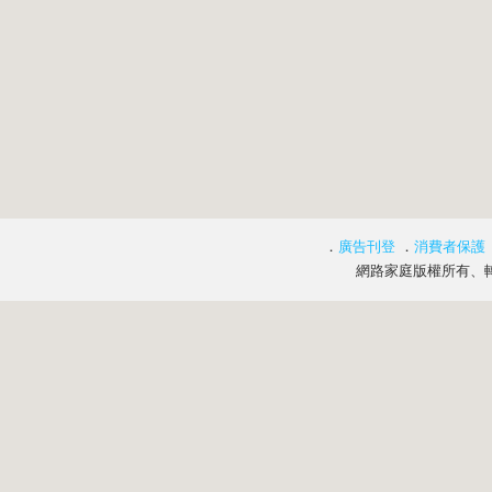
．
廣告刊登
．
消費者保護
網路家庭版權所有、轉載必究 