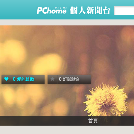
0
0
愛的鼓勵
訂閱站台
首頁