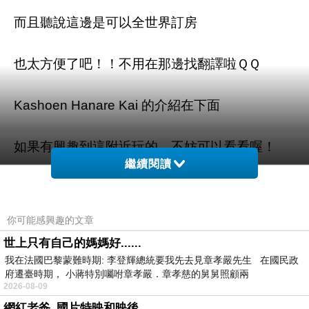
而且聽說這邊是可以全世界訂房
也太方便了吧！！不用在那邊找翻譯啦ＱＱ
Kashoen Hanare Kai 的介紹在下面
如果有興趣到這附近玩的，不妨可以看看喔！
繼續閱讀
以下是 Kashoen Hanare Kai 的介紹 如果也跟我
一樣喜歡不妨看看喔!
你可能感興趣的文章
世上只有自己的媽媽好......
PS.若您家裡有0~4歲的小朋友，
點我進入索取免
我在法國巴黎蒙難時期: 李登輝總統要我先去見章孝嚴先生 在國民政
費《迪士尼美語世界試用包》
府遷臺時期， 小蔣特別囑咐章孝嚴．章孝慈的舅舅照顧兩
2026-08-09
網紅老爸_國片特映和映後