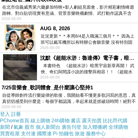
↓↓↓限量特優價格按鈕↓↓↓
在北市信義威秀第六廳參加特映+影人劇組見面會，影片精彩劇情峰迴
路轉、對白貼切現實有意涵、背景音樂映襯劇情、武打動作認真不含
2026-08-09
糊、
AUG 8, 2026
近況更新＊＊本周8/4是入職滿三個月＊＊ 因為上
班可以戴耳機所以有時辦公會聽音樂 沒有特別固
2026-08-09
定哪天但就是一周某一天會固定聽'90
沈默《超能水滸：魯達傳》電子書，暗黑宇宙新章，一一五年八月璀璨上架！
本書特色 《超能水滸》暗黑宇宙新章再開！ 武
俠、奇幻與間諜小說的撞擊與相容！！ 《超能水
2026-08-09
滸》系列第四部
7/25音樂會_歌詞體會_是什麼讓心堅持1
自從導師創作流行樂旋律的歌後，我開始看不懂更多歌詞寫的意思，真
真切切感受到什麼是：每個字都認識，串起來就是抓破頭時間！絕對不
2026-08-09
登入
註冊
PChome首頁
線上購物
24h購物
書店
露天拍賣
比比昂代購
新聞
/
氣象
股市
個人新聞台
廣告刊登
加入聯播網
全球購物
買賣租屋
支付連
國際連
Pi 拍錢包
旅遊
服務中心