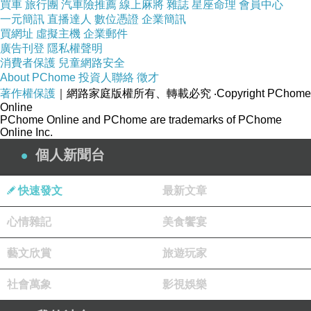
買車
旅行團
汽車險推薦
線上麻將
雜誌
星座命理
會員中心
一元簡訊
直播達人
數位憑證
企業簡訊
買網址
虛擬主機
企業郵件
廣告刊登
隱私權聲明
消費者保護
兒童網路安全
About PChome
投資人聯絡
徵才
著作權保護
｜網路家庭版權所有、轉載必究
‧Copyright PChome
Online
PChome Online and PChome are trademarks of PChome
Online Inc.
個人新聞台
快速發文
最新文章
心情雜記
美食饗宴
藝文欣賞
旅遊玩家
社會萬象
影視娛樂